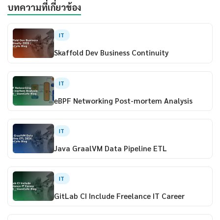
บทความที่เกี่ยวข้อง
IT
Skaffold Dev Business Continuity
IT
eBPF Networking Post-mortem Analysis
IT
Java GraalVM Data Pipeline ETL
IT
GitLab CI Include Freelance IT Career