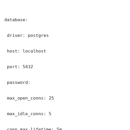
database:

 driver: postgres

 host: localhost

 port: 5432

 password: 

 max_open_conns: 25

 max_idle_conns: 5

 conn_max_lifetime: 5m
