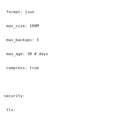
 format: json

 max_size: 100M

 max_backups: 5

 max_age: 30 # days

 compress: true

security:

 tls:
