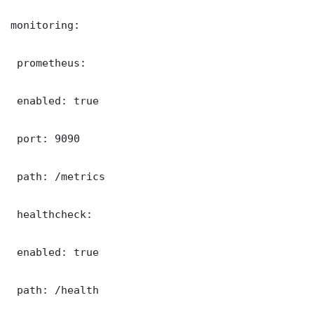
monitoring:

 prometheus:

 enabled: true

 port: 9090

 path: /metrics

 healthcheck:

 enabled: true

 path: /health
