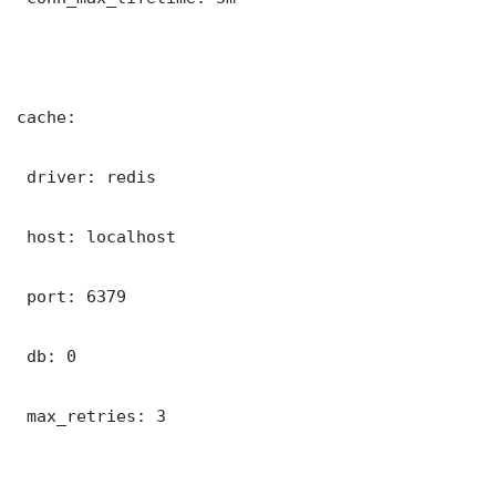
cache:

 driver: redis

 host: localhost

 port: 6379

 db: 0

 max_retries: 3
