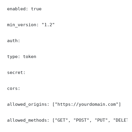
 enabled: true

 min_version: "1.2"

 auth:

 type: token

 secret: 

 cors:

 allowed_origins: ["https://yourdomain.com"]

 allowed_methods: ["GET", "POST", "PUT", "DELETE"