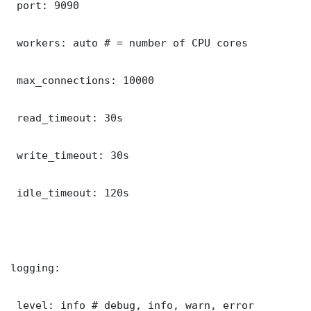
 port: 9090

 workers: auto # = number of CPU cores

 max_connections: 10000

 read_timeout: 30s

 write_timeout: 30s

 idle_timeout: 120s

logging:

 level: info # debug, info, warn, error
