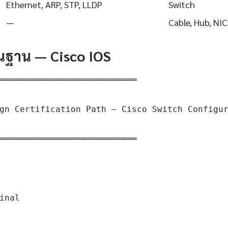
Ethernet, ARP, STP, LLDP
Switch
—
Cable, Hub, NIC
ื้นฐาน — Cisco IOS
═══════════════════════════

gn Certification Path — Cisco Switch Configur
═══════════════════════════

inal
