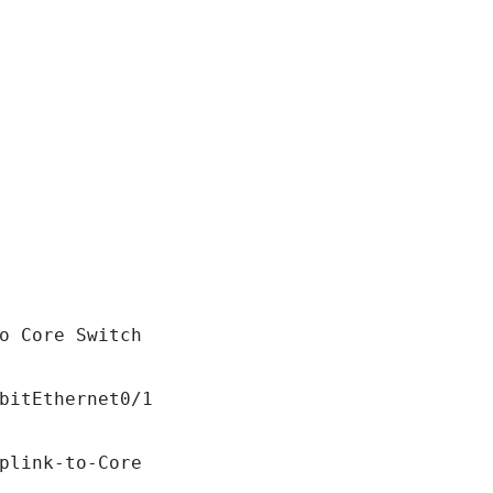
o Core Switch

bitEthernet0/1

plink-to-Core
