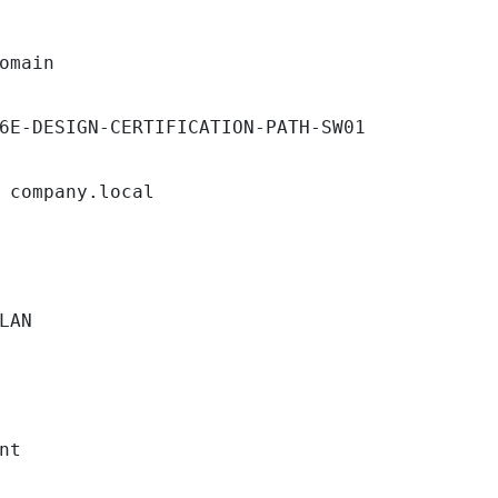
omain

6E-DESIGN-CERTIFICATION-PATH-SW01

 company.local

LAN

nt
