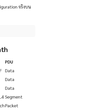
iguration จริงบน
ath
PDU
F
Data
Data
Data
L4
Segment
tch
Packet