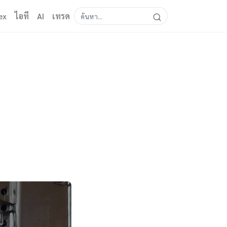
ex
ไอที
AI
เทรด