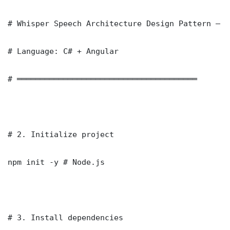
# Whisper Speech Architecture Design Pattern — B
# Language: C# + Angular

# ═══════════════════════════════════════

# 2. Initialize project

npm init -y # Node.js

# 3. Install dependencies
