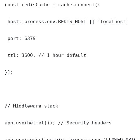
const redisCache = cache.connect({

 host: process.env.REDIS_HOST || 'localhost'

 port: 6379

 ttl: 3600, // 1 hour default

});

// Middleware stack

app.use(helmet()); // Security headers

app.use(cors({ origin: process.env.ALLOWED_ORIGI