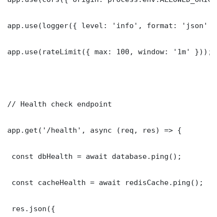
app.use(logger({ level: 'info', format: 'json' })
app.use(rateLimit({ max: 100, window: '1m' }));

// Health check endpoint

app.get('/health', async (req, res) => {

 const dbHealth = await database.ping();

 const cacheHealth = await redisCache.ping();

 res.json({
