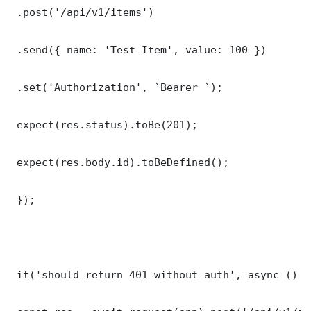
 .post('/api/v1/items')

 .send({ name: 'Test Item', value: 100 })

 .set('Authorization', `Bearer `);

 expect(res.status).toBe(201);

 expect(res.body.id).toBeDefined();

 });

 it('should return 401 without auth', async () =>