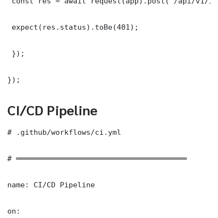
 const res = await request(app).post('/api/v1/it
 expect(res.status).toBe(401);

 });

});
CI/CD Pipeline
# .github/workflows/ci.yml

# ═══════════════════════════════════════

name: CI/CD Pipeline

on:
