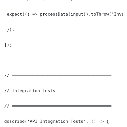
 expect(() => processData(input)).toThrow('Inval
 });

});

// ═══════════════════════════════════════

// Integration Tests

// ═══════════════════════════════════════

describe('API Integration Tests', () => {
