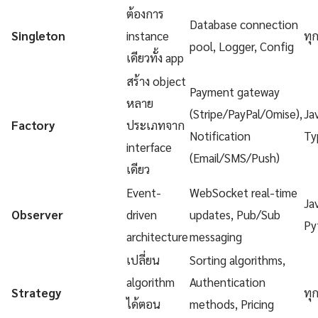
ต้องการ
Database connection
Singleton
instance
ทุ
pool, Logger, Config
เดียวทั้ง app
สร้าง object
Payment gateway
หลาย
(Stripe/PayPal/Omise),
Ja
Factory
ประเภทจาก
Notification
Ty
interface
(Email/SMS/Push)
เดียว
Event-
WebSocket real-time
Ja
Observer
driven
updates, Pub/Sub
Py
architecture
messaging
เปลี่ยน
Sorting algorithms,
algorithm
Authentication
Strategy
ทุ
ได้ตอน
methods, Pricing