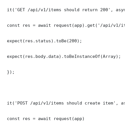
 it('GET /api/v1/items should return 200', async
 const res = await request(app).get('/api/v1/item
 expect(res.status).toBe(200);

 expect(res.body.data).toBeInstanceOf(Array);

 });

 it('POST /api/v1/items should create item', asy
 const res = await request(app)
