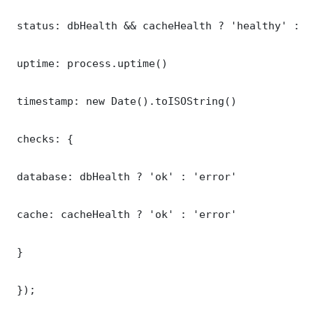
 status: dbHealth && cacheHealth ? 'healthy' : '
 uptime: process.uptime()

 timestamp: new Date().toISOString()

 checks: {

 database: dbHealth ? 'ok' : 'error'

 cache: cacheHealth ? 'ok' : 'error'

 }

 });
