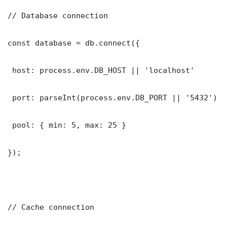
// Database connection

const database = db.connect({

 host: process.env.DB_HOST || 'localhost'

 port: parseInt(process.env.DB_PORT || '5432')

 pool: { min: 5, max: 25 }

});

// Cache connection
