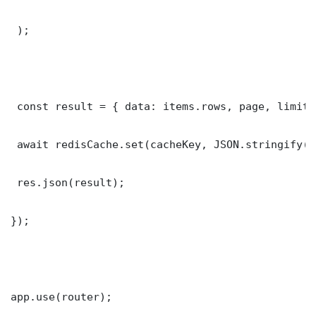
 );

 const result = { data: items.rows, page, limit,
 await redisCache.set(cacheKey, JSON.stringify(r
 res.json(result);

});

app.use(router);
