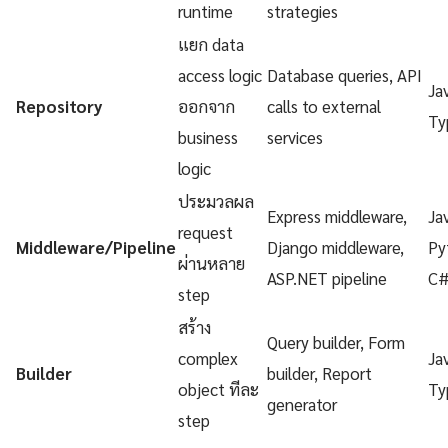
runtime
strategies
แยก data
access logic
Database queries, API
Ja
Repository
ออกจาก
calls to external
Ty
business
services
logic
ประมวลผล
Express middleware,
Ja
request
Middleware/Pipeline
Django middleware,
Py
ผ่านหลาย
ASP.NET pipeline
C
step
สร้าง
Query builder, Form
complex
Ja
Builder
builder, Report
object ทีละ
Ty
generator
step