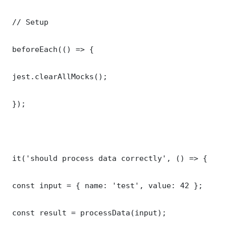
 // Setup

 beforeEach(() => {

 jest.clearAllMocks();

 });

 it('should process data correctly', () => {

 const input = { name: 'test', value: 42 };

 const result = processData(input);
