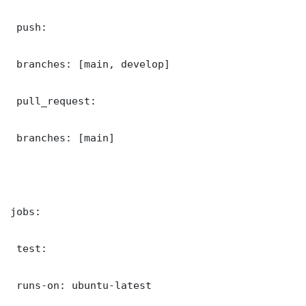
 push:

 branches: [main, develop]

 pull_request:

 branches: [main]

jobs:

 test:

 runs-on: ubuntu-latest
