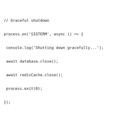
// Graceful shutdown

process.on('SIGTERM', async () => {

 console.log('Shutting down gracefully...');

 await database.close();

 await redisCache.close();

 process.exit(0);

});
