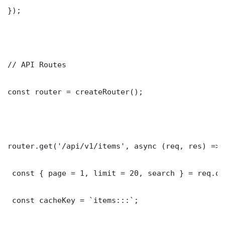
});

// API Routes

const router = createRouter();

router.get('/api/v1/items', async (req, res) => {
 const { page = 1, limit = 20, search } = req.que
 const cacheKey = `items:::`;
