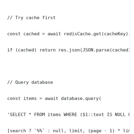
 // Try cache first

 const cached = await redisCache.get(cacheKey);

 if (cached) return res.json(JSON.parse(cached));
 // Query database

 const items = await database.query(

 'SELECT * FROM items WHERE ($1::text IS NULL OR
 [search ? `%%` : null, limit, (page - 1) * limit