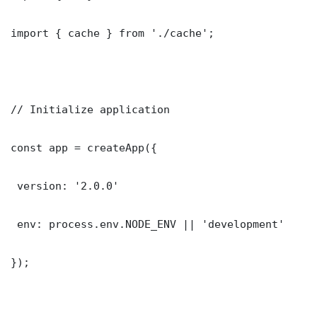
import { cache } from './cache';

// Initialize application

const app = createApp({

 version: '2.0.0'

 env: process.env.NODE_ENV || 'development'

});
