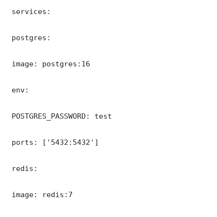
 services:

 postgres:

 image: postgres:16

 env:

 POSTGRES_PASSWORD: test

 ports: ['5432:5432']

 redis:

 image: redis:7
