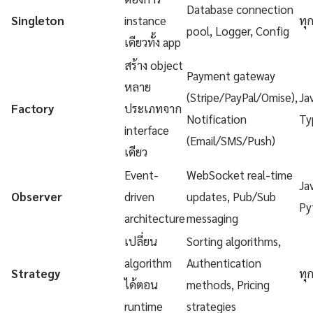
Database connection
Singleton
instance
ทุ
pool, Logger, Config
เดียวทั้ง app
สร้าง object
Payment gateway
หลาย
(Stripe/PayPal/Omise),
Ja
Factory
ประเภทจาก
Notification
Ty
interface
(Email/SMS/Push)
เดียว
Event-
WebSocket real-time
Ja
Observer
driven
updates, Pub/Sub
Py
architecture
messaging
เปลี่ยน
Sorting algorithms,
algorithm
Authentication
Strategy
ทุ
ได้ตอน
methods, Pricing
runtime
strategies