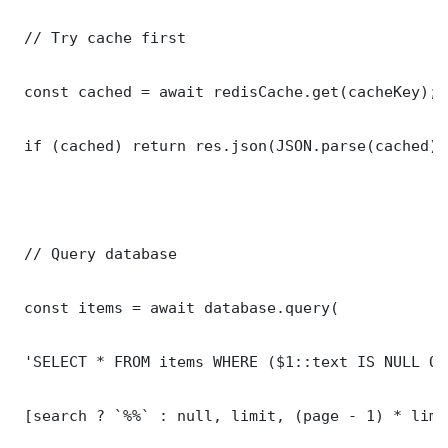
 // Try cache first

 const cached = await redisCache.get(cacheKey);

 if (cached) return res.json(JSON.parse(cached));
 // Query database

 const items = await database.query(

 'SELECT * FROM items WHERE ($1::text IS NULL OR
 [search ? `%%` : null, limit, (page - 1) * limit