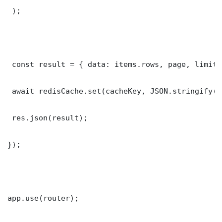
 );

 const result = { data: items.rows, page, limit,
 await redisCache.set(cacheKey, JSON.stringify(r
 res.json(result);

});

app.use(router);
