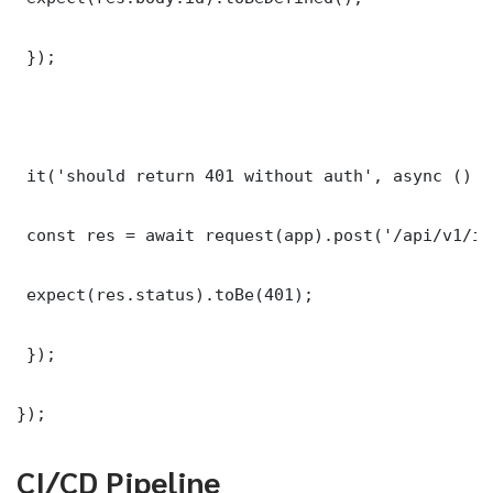
 });

 it('should return 401 without auth', async () =>
 const res = await request(app).post('/api/v1/it
 expect(res.status).toBe(401);

 });

});
CI/CD Pipeline