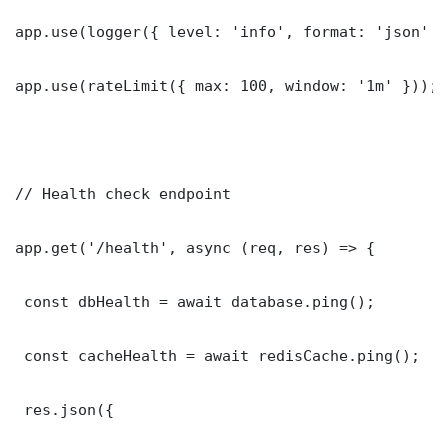
app.use(logger({ level: 'info', format: 'json' })
app.use(rateLimit({ max: 100, window: '1m' }));

// Health check endpoint

app.get('/health', async (req, res) => {

 const dbHealth = await database.ping();

 const cacheHealth = await redisCache.ping();

 res.json({
