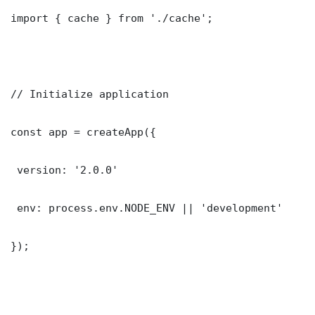
import { cache } from './cache';

// Initialize application

const app = createApp({

 version: '2.0.0'

 env: process.env.NODE_ENV || 'development'

});
