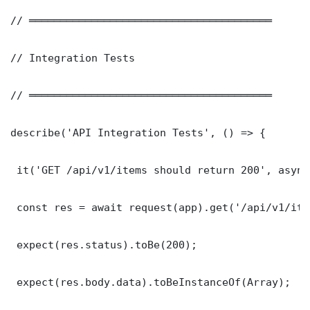
// ═══════════════════════════════════════

// Integration Tests

// ═══════════════════════════════════════

describe('API Integration Tests', () => {

 it('GET /api/v1/items should return 200', async
 const res = await request(app).get('/api/v1/item
 expect(res.status).toBe(200);

 expect(res.body.data).toBeInstanceOf(Array);
