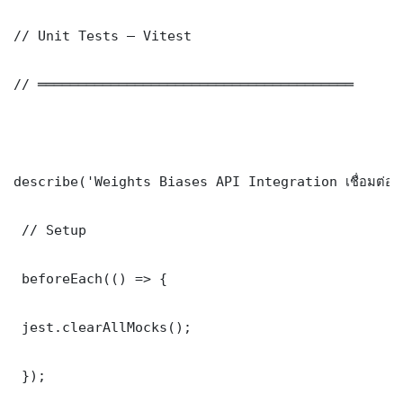
// Unit Tests — Vitest

// ═══════════════════════════════════════

describe('Weights Biases API Integration เชื่อมต่อ
 // Setup

 beforeEach(() => {

 jest.clearAllMocks();

 });
