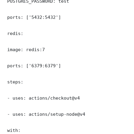
 POSTGRES_PASSWORD: test

 ports: ['5432:5432']

 redis:

 image: redis:7

 ports: ['6379:6379']

 steps:

 - uses: actions/checkout@v4

 - uses: actions/setup-node@v4

 with:
