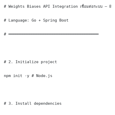
# Weights Biases API Integration เชื่อมต่อระบบ — Ba
# Language: Go + Spring Boot

# ═══════════════════════════════════════

# 2. Initialize project

npm init -y # Node.js

# 3. Install dependencies
