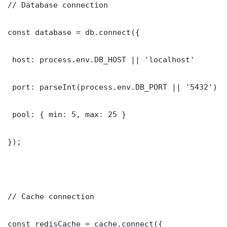
// Database connection

const database = db.connect({

 host: process.env.DB_HOST || 'localhost'

 port: parseInt(process.env.DB_PORT || '5432')

 pool: { min: 5, max: 25 }

});

// Cache connection

const redisCache = cache.connect({
