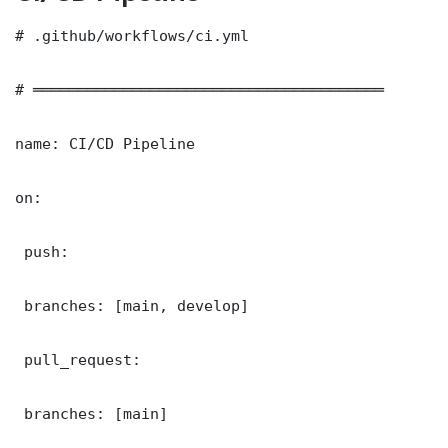
# .github/workflows/ci.yml

# ═══════════════════════════════════════

name: CI/CD Pipeline

on:

 push:

 branches: [main, develop]

 pull_request:

 branches: [main]
