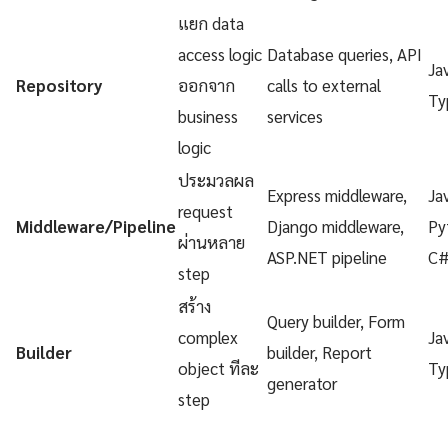
แยก data
access logic
Database queries, API
Ja
Repository
ออกจาก
calls to external
Ty
business
services
logic
ประมวลผล
Express middleware,
Ja
request
Middleware/Pipeline
Django middleware,
Py
ผ่านหลาย
ASP.NET pipeline
C
step
สร้าง
Query builder, Form
complex
Ja
Builder
builder, Report
object ทีละ
Ty
generator
step