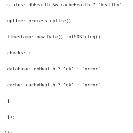
 status: dbHealth && cacheHealth ? 'healthy' : '
 uptime: process.uptime()

 timestamp: new Date().toISOString()

 checks: {

 database: dbHealth ? 'ok' : 'error'

 cache: cacheHealth ? 'ok' : 'error'

 }

 });

});
