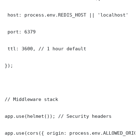
 host: process.env.REDIS_HOST || 'localhost'

 port: 6379

 ttl: 3600, // 1 hour default

});

// Middleware stack

app.use(helmet()); // Security headers

app.use(cors({ origin: process.env.ALLOWED_ORIGI