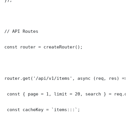
// API Routes

const router = createRouter();

router.get('/api/v1/items', async (req, res) => {
 const { page = 1, limit = 20, search } = req.que
 const cacheKey = `items:::`;
