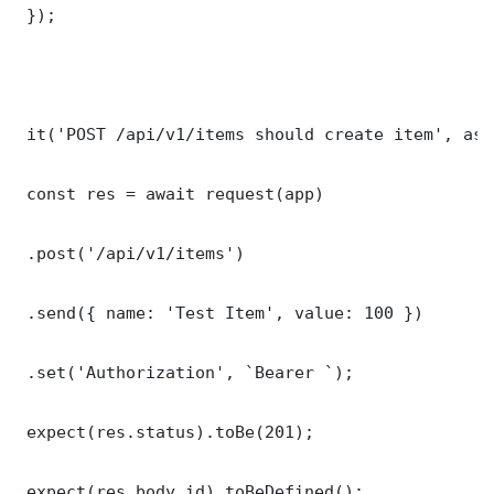
 });

 it('POST /api/v1/items should create item', asy
 const res = await request(app)

 .post('/api/v1/items')

 .send({ name: 'Test Item', value: 100 })

 .set('Authorization', `Bearer `);

 expect(res.status).toBe(201);

 expect(res.body.id).toBeDefined();
