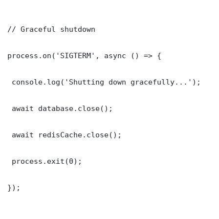
// Graceful shutdown

process.on('SIGTERM', async () => {

 console.log('Shutting down gracefully...');

 await database.close();

 await redisCache.close();

 process.exit(0);

});
