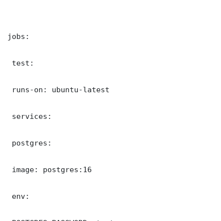
jobs:

 test:

 runs-on: ubuntu-latest

 services:

 postgres:

 image: postgres:16

 env:
