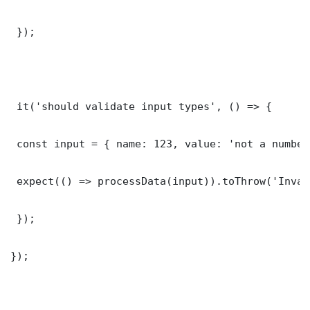
 });

 it('should validate input types', () => {

 const input = { name: 123, value: 'not a number'
 expect(() => processData(input)).toThrow('Inval
 });

});
