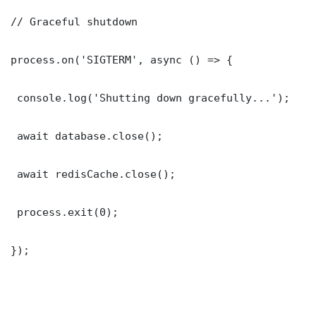
// Graceful shutdown

process.on('SIGTERM', async () => {

 console.log('Shutting down gracefully...');

 await database.close();

 await redisCache.close();

 process.exit(0);

});
