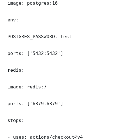
 image: postgres:16

 env:

 POSTGRES_PASSWORD: test

 ports: ['5432:5432']

 redis:

 image: redis:7

 ports: ['6379:6379']

 steps:

 - uses: actions/checkout@v4
