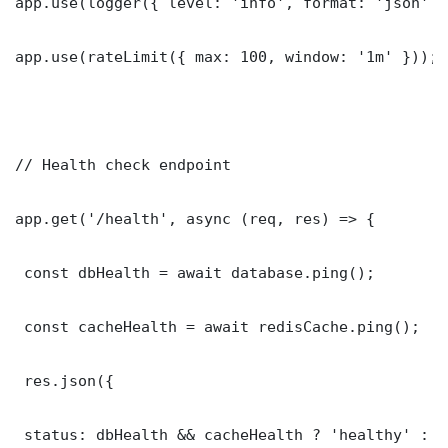
app.use(logger({ level: 'info', format: 'json' })
app.use(rateLimit({ max: 100, window: '1m' }));

// Health check endpoint

app.get('/health', async (req, res) => {

 const dbHealth = await database.ping();

 const cacheHealth = await redisCache.ping();

 res.json({

 status: dbHealth && cacheHealth ? 'healthy' : '