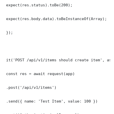
 expect(res.status).toBe(200);

 expect(res.body.data).toBeInstanceOf(Array);

 });

 it('POST /api/v1/items should create item', asy
 const res = await request(app)

 .post('/api/v1/items')

 .send({ name: 'Test Item', value: 100 })
