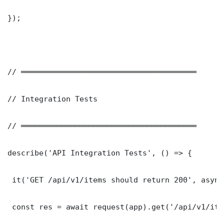
});

// ═══════════════════════════════════════

// Integration Tests

// ═══════════════════════════════════════

describe('API Integration Tests', () => {

 it('GET /api/v1/items should return 200', async
 const res = await request(app).get('/api/v1/item