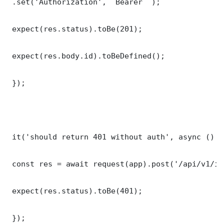
 .set('Authorization', `Bearer `);

 expect(res.status).toBe(201);

 expect(res.body.id).toBeDefined();

 });

 it('should return 401 without auth', async () =>
 const res = await request(app).post('/api/v1/it
 expect(res.status).toBe(401);

 });
