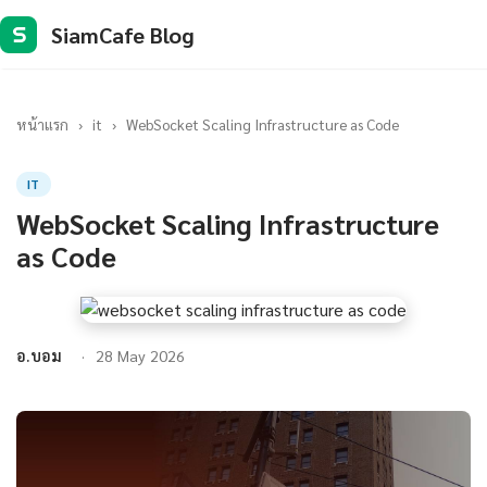
SiamCafe Blog
S
หน้าแรก
›
it
›
WebSocket Scaling Infrastructure as Code
IT
WebSocket Scaling Infrastructure
as Code
อ.บอม
28 May 2026