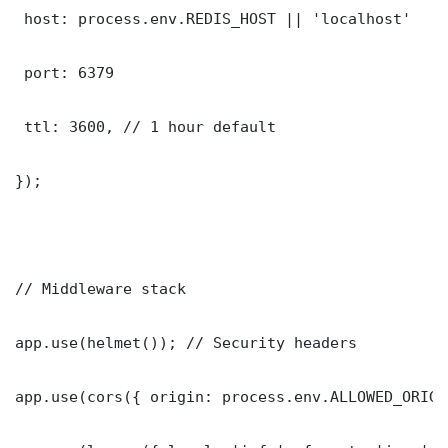
 host: process.env.REDIS_HOST || 'localhost'

 port: 6379

 ttl: 3600, // 1 hour default

});

// Middleware stack

app.use(helmet()); // Security headers

app.use(cors({ origin: process.env.ALLOWED_ORIGI