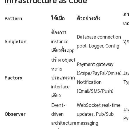
ภา
Pattern
ใช้เมื่อ
ตัวอย่างจริง
เห
ต้องการ
Database connection
Singleton
instance
ทุ
pool, Logger, Config
เดียวทั้ง app
สร้าง object
Payment gateway
หลาย
(Stripe/PayPal/Omise),
Ja
Factory
ประเภทจาก
Notification
Ty
interface
(Email/SMS/Push)
เดียว
Event-
WebSocket real-time
Ja
Observer
driven
updates, Pub/Sub
Py
architecture
messaging