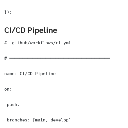
});
CI/CD Pipeline
# .github/workflows/ci.yml

# ═══════════════════════════════════════

name: CI/CD Pipeline

on:

 push:

 branches: [main, develop]
