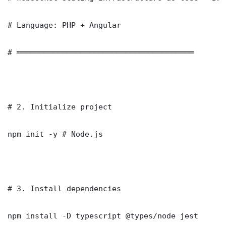
# Language: PHP + Angular

# ═══════════════════════════════════════

# 2. Initialize project

npm init -y # Node.js

# 3. Install dependencies

npm install -D typescript @types/node jest