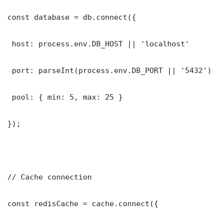
const database = db.connect({

 host: process.env.DB_HOST || 'localhost'

 port: parseInt(process.env.DB_PORT || '5432')

 pool: { min: 5, max: 25 }

});

// Cache connection

const redisCache = cache.connect({
