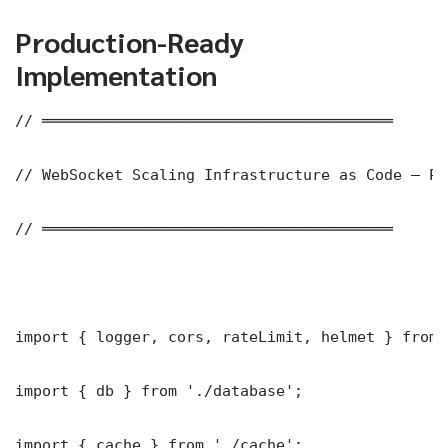
Production-Ready
Implementation
// ═══════════════════════════════════════

// WebSocket Scaling Infrastructure as Code — Pr
// ═══════════════════════════════════════

import { logger, cors, rateLimit, helmet } from 
import { db } from './database';

import { cache } from './cache';
