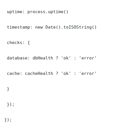
 uptime: process.uptime()

 timestamp: new Date().toISOString()

 checks: {

 database: dbHealth ? 'ok' : 'error'

 cache: cacheHealth ? 'ok' : 'error'

 }

 });

});
