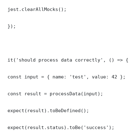
 jest.clearAllMocks();

 });

 it('should process data correctly', () => {

 const input = { name: 'test', value: 42 };

 const result = processData(input);

 expect(result).toBeDefined();

 expect(result.status).toBe('success');
