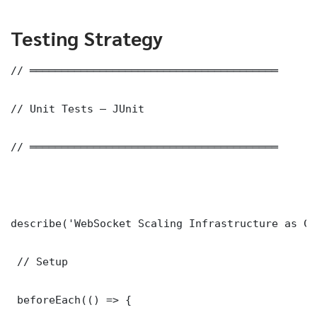
Testing Strategy
// ═══════════════════════════════════════

// Unit Tests — JUnit

// ═══════════════════════════════════════

describe('WebSocket Scaling Infrastructure as Co
 // Setup

 beforeEach(() => {
