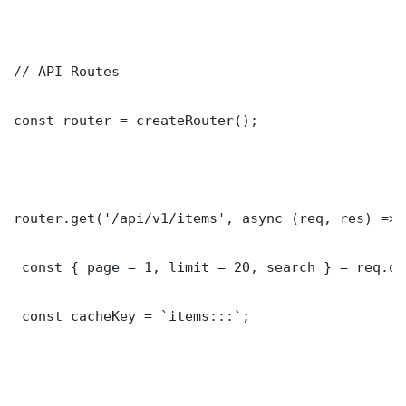
// API Routes

const router = createRouter();

router.get('/api/v1/items', async (req, res) => {
 const { page = 1, limit = 20, search } = req.que
 const cacheKey = `items:::`;
