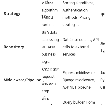
เปลี่ยน
Sorting algorithms,
algorithm
Authentication
Strategy
ทุ
ได้ตอน
methods, Pricing
runtime
strategies
แยก data
access logic
Database queries, API
Ja
Repository
ออกจาก
calls to external
Ty
business
services
logic
ประมวลผล
Express middleware,
Ja
request
Middleware/Pipeline
Django middleware,
Py
ผ่านหลาย
ASP.NET pipeline
C
step
สร้าง
Query builder, Form