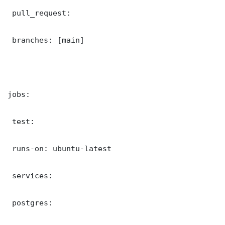
 pull_request:

 branches: [main]

jobs:

 test:

 runs-on: ubuntu-latest

 services:

 postgres:
