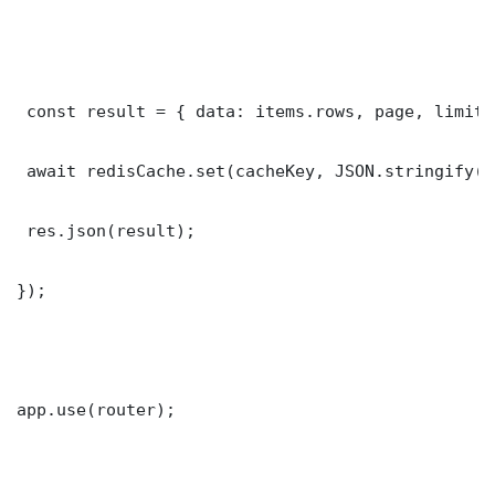
 const result = { data: items.rows, page, limit,
 await redisCache.set(cacheKey, JSON.stringify(r
 res.json(result);

});

app.use(router);
