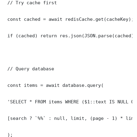
 // Try cache first

 const cached = await redisCache.get(cacheKey);

 if (cached) return res.json(JSON.parse(cached));
 // Query database

 const items = await database.query(

 'SELECT * FROM items WHERE ($1::text IS NULL OR
 [search ? `%%` : null, limit, (page - 1) * limit
 );
