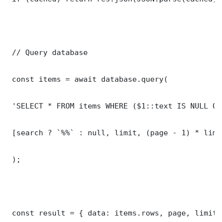
 // Query database

 const items = await database.query(

 'SELECT * FROM items WHERE ($1::text IS NULL OR
 [search ? `%%` : null, limit, (page - 1) * limit
 );

 const result = { data: items.rows, page, limit,