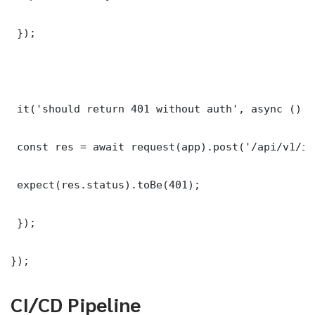
 });

 it('should return 401 without auth', async () =>
 const res = await request(app).post('/api/v1/it
 expect(res.status).toBe(401);

 });

});
CI/CD Pipeline