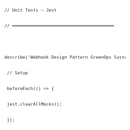
// Unit Tests — Jest

// ═══════════════════════════════════════

describe('Webhook Design Pattern GreenOps Sustai
 // Setup

 beforeEach(() => {

 jest.clearAllMocks();

 });
