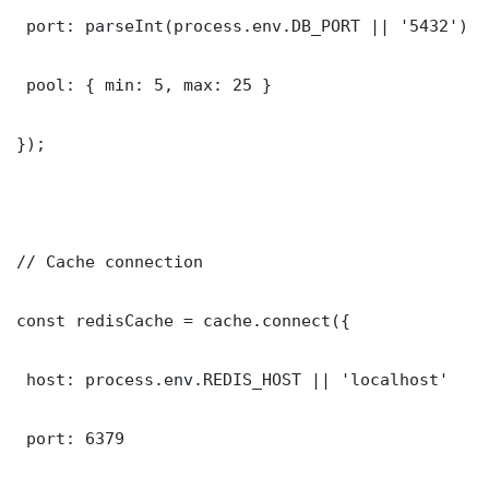
 port: parseInt(process.env.DB_PORT || '5432')

 pool: { min: 5, max: 25 }

});

// Cache connection

const redisCache = cache.connect({

 host: process.env.REDIS_HOST || 'localhost'

 port: 6379
