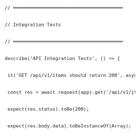
// ═══════════════════════════════════════

// Integration Tests

// ═══════════════════════════════════════

describe('API Integration Tests', () => {

 it('GET /api/v1/items should return 200', async
 const res = await request(app).get('/api/v1/item
 expect(res.status).toBe(200);

 expect(res.body.data).toBeInstanceOf(Array);
