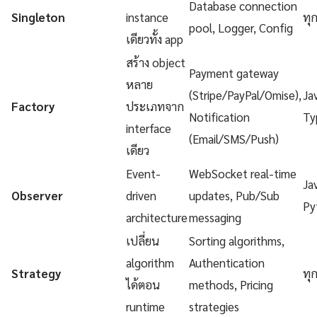
Database connection
Singleton
instance
ทุ
pool, Logger, Config
เดียวทั้ง app
สร้าง object
Payment gateway
หลาย
(Stripe/PayPal/Omise),
Ja
Factory
ประเภทจาก
Notification
Ty
interface
(Email/SMS/Push)
เดียว
Event-
WebSocket real-time
Ja
Observer
driven
updates, Pub/Sub
Py
architecture
messaging
เปลี่ยน
Sorting algorithms,
algorithm
Authentication
Strategy
ทุ
ได้ตอน
methods, Pricing
runtime
strategies