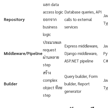
แยก data
access logic
Database queries, API
Ja
Repository
ออกจาก
calls to external
Ty
business
services
logic
ประมวลผล
Express middleware,
Ja
request
Middleware/Pipeline
Django middleware,
Py
ผ่านหลาย
ASP.NET pipeline
C
step
สร้าง
Query builder, Form
complex
Ja
Builder
builder, Report
object ทีละ
Ty
generator
step