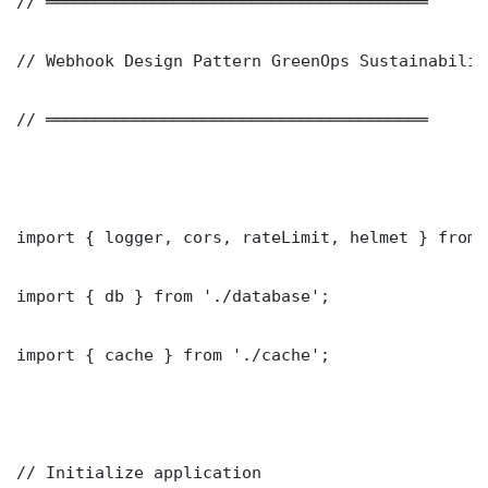
// ═══════════════════════════════════════

// Webhook Design Pattern GreenOps Sustainabilit
// ═══════════════════════════════════════

import { logger, cors, rateLimit, helmet } from 
import { db } from './database';

import { cache } from './cache';

// Initialize application
