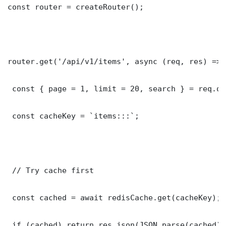
const router = createRouter();

router.get('/api/v1/items', async (req, res) => {
 const { page = 1, limit = 20, search } = req.que
 const cacheKey = `items:::`;

 // Try cache first

 const cached = await redisCache.get(cacheKey);

 if (cached) return res.json(JSON.parse(cached));