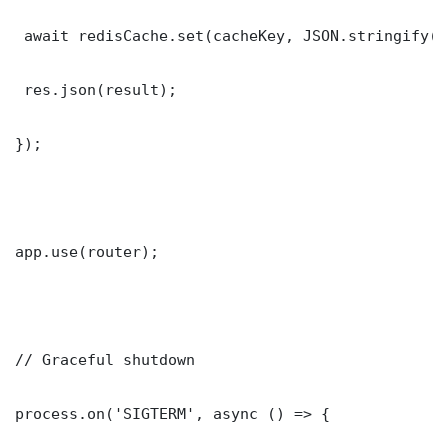
 await redisCache.set(cacheKey, JSON.stringify(r
 res.json(result);

});

app.use(router);

// Graceful shutdown

process.on('SIGTERM', async () => {
