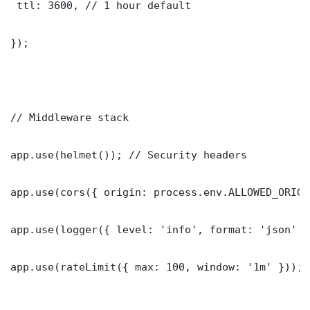
 ttl: 3600, // 1 hour default

});

// Middleware stack

app.use(helmet()); // Security headers

app.use(cors({ origin: process.env.ALLOWED_ORIGI
app.use(logger({ level: 'info', format: 'json' })
app.use(rateLimit({ max: 100, window: '1m' }));
