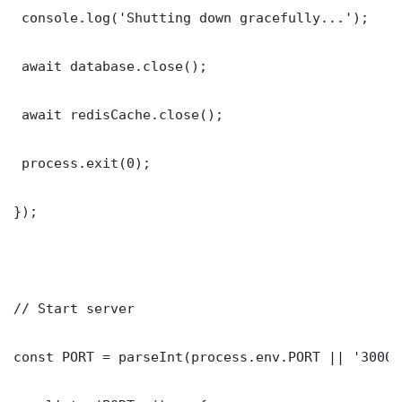
 console.log('Shutting down gracefully...');

 await database.close();

 await redisCache.close();

 process.exit(0);

});

// Start server

const PORT = parseInt(process.env.PORT || '3000')