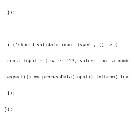
 });

 it('should validate input types', () => {

 const input = { name: 123, value: 'not a number'
 expect(() => processData(input)).toThrow('Inval
 });

});
