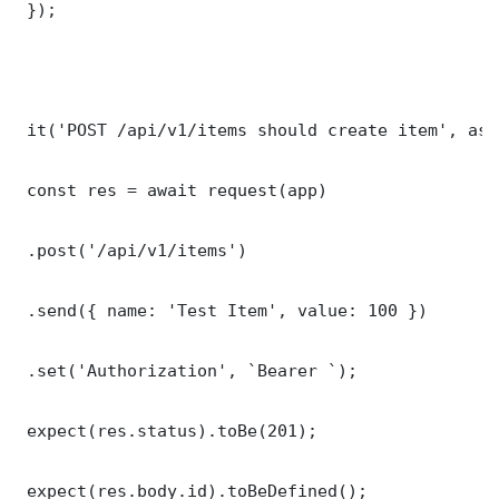
 });

 it('POST /api/v1/items should create item', asy
 const res = await request(app)

 .post('/api/v1/items')

 .send({ name: 'Test Item', value: 100 })

 .set('Authorization', `Bearer `);

 expect(res.status).toBe(201);

 expect(res.body.id).toBeDefined();
