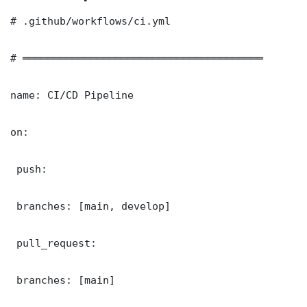
# .github/workflows/ci.yml

# ═══════════════════════════════════════

name: CI/CD Pipeline

on:

 push:

 branches: [main, develop]

 pull_request:

 branches: [main]
