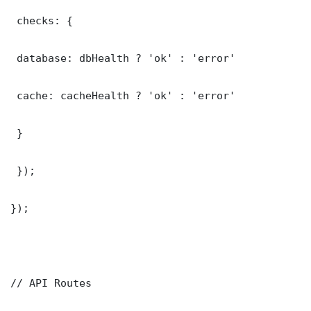
 checks: {

 database: dbHealth ? 'ok' : 'error'

 cache: cacheHealth ? 'ok' : 'error'

 }

 });

});

// API Routes
