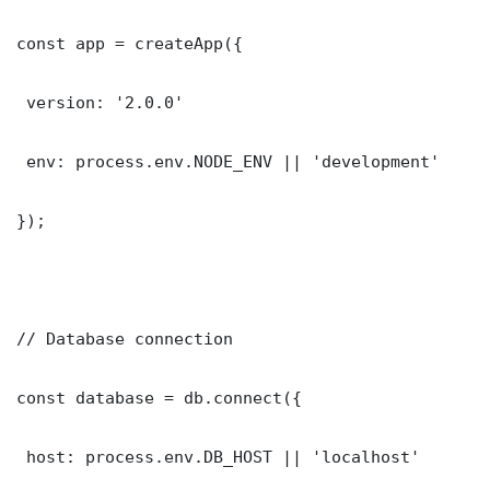
const app = createApp({

 version: '2.0.0'

 env: process.env.NODE_ENV || 'development'

});

// Database connection

const database = db.connect({

 host: process.env.DB_HOST || 'localhost'
