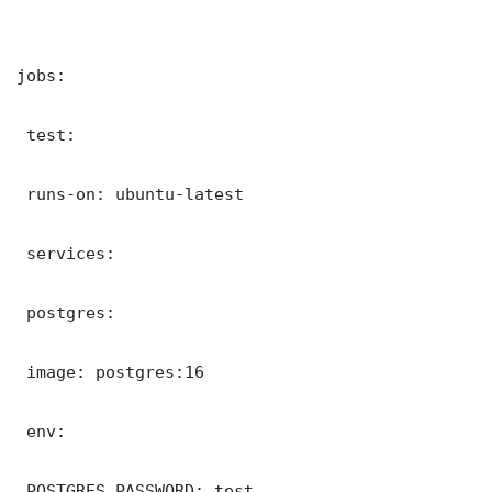
jobs:

 test:

 runs-on: ubuntu-latest

 services:

 postgres:

 image: postgres:16

 env:

 POSTGRES_PASSWORD: test
