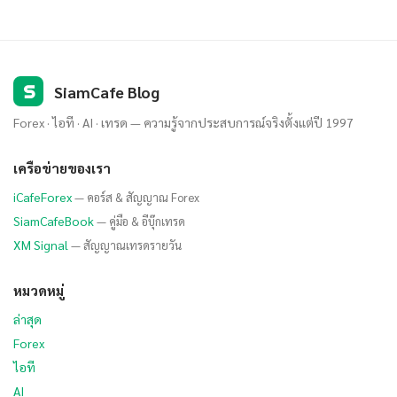
S
SiamCafe Blog
Forex · ไอที · AI · เทรด — ความรู้จากประสบการณ์จริงตั้งแต่ปี 1997
เครือข่ายของเรา
iCafeForex
— คอร์ส & สัญญาณ Forex
SiamCafeBook
— คู่มือ & อีบุ๊กเทรด
XM Signal
— สัญญาณเทรดรายวัน
หมวดหมู่
ล่าสุด
Forex
ไอที
AI