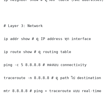
# Layer 3: Network

ip addr show # ดู IP address ทุก interface

ip route show # ดู routing table

ping -c 5 8.8.8.8 # ทดสอบ connectivity

traceroute -n 8.8.8.8 # ดู path ไป destination

mtr 8.8.8.8 # ping + traceroute แบบ real-time
