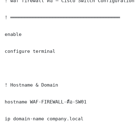
! waf firewall คือ — Cisco Switch Configuration

! ═══════════════════════════════════════

enable

configure terminal

! Hostname & Domain

hostname WAF-FIREWALL-คือ-SW01

ip domain-name company.local
