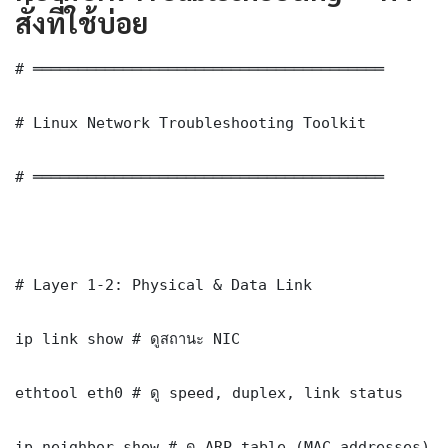
สั่งที่ใช้บ่อย
# ═══════════════════════════════════════

# Linux Network Troubleshooting Toolkit

# ═══════════════════════════════════════

# Layer 1-2: Physical & Data Link

ip link show # ดูสถานะ NIC

ethtool eth0 # ดู speed, duplex, link status

ip neighbor show # ดู ARP table (MAC addresses)
