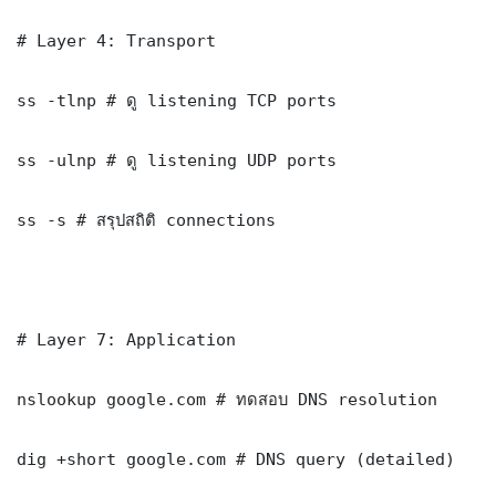
# Layer 4: Transport

ss -tlnp # ดู listening TCP ports

ss -ulnp # ดู listening UDP ports

ss -s # สรุปสถิติ connections

# Layer 7: Application

nslookup google.com # ทดสอบ DNS resolution

dig +short google.com # DNS query (detailed)
