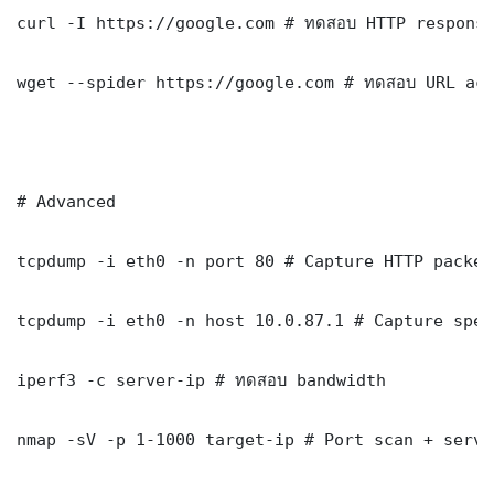
curl -I https://google.com # ทดสอบ HTTP response
wget --spider https://google.com # ทดสอบ URL acc
# Advanced

tcpdump -i eth0 -n port 80 # Capture HTTP packets
tcpdump -i eth0 -n host 10.0.87.1 # Capture spec
iperf3 -c server-ip # ทดสอบ bandwidth

nmap -sV -p 1-1000 target-ip # Port scan + servi