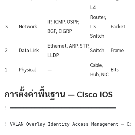
L4
Router,
IP, ICMP, OSPF,
3
Network
L3
Packet
BGP, EIGRP
Switch
Ethernet, ARP, STP,
2
Data Link
Switch
Frame
LLDP
Cable,
1
Physical
—
Bits
Hub, NIC
การตั้งค่าพื้นฐาน — Cisco IOS
! ═══════════════════════════════════════

! VXLAN Overlay Identity Access Management — Cis