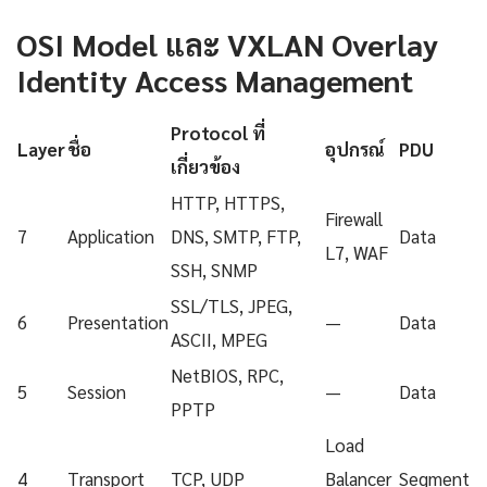
OSI Model และ VXLAN Overlay
Identity Access Management
Protocol ที่
Layer
ชื่อ
อุปกรณ์
PDU
เกี่ยวข้อง
HTTP, HTTPS,
Firewall
7
Application
DNS, SMTP, FTP,
Data
L7, WAF
SSH, SNMP
SSL/TLS, JPEG,
6
Presentation
—
Data
ASCII, MPEG
NetBIOS, RPC,
5
Session
—
Data
PPTP
Load
4
Transport
TCP, UDP
Balancer
Segment