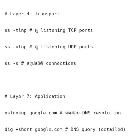
# Layer 4: Transport

ss -tlnp # ดู listening TCP ports

ss -ulnp # ดู listening UDP ports

ss -s # สรุปสถิติ connections

# Layer 7: Application

nslookup google.com # ทดสอบ DNS resolution

dig +short google.com # DNS query (detailed)
