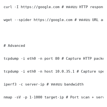
curl -I https://google.com # ทดสอบ HTTP response
wget --spider https://google.com # ทดสอบ URL acc
# Advanced

tcpdump -i eth0 -n port 80 # Capture HTTP packets
tcpdump -i eth0 -n host 10.0.35.1 # Capture spec
iperf3 -c server-ip # ทดสอบ bandwidth

nmap -sV -p 1-1000 target-ip # Port scan + servi