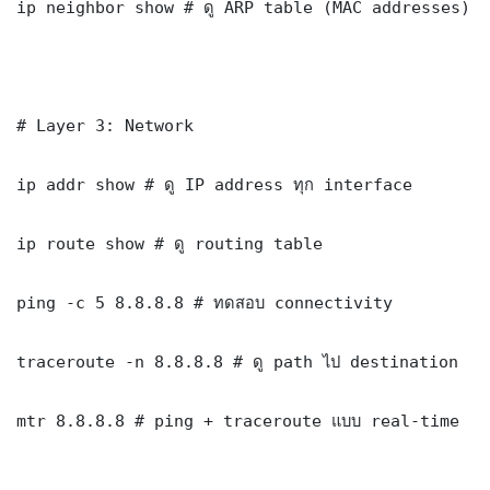
ip neighbor show # ดู ARP table (MAC addresses)

# Layer 3: Network

ip addr show # ดู IP address ทุก interface

ip route show # ดู routing table

ping -c 5 8.8.8.8 # ทดสอบ connectivity

traceroute -n 8.8.8.8 # ดู path ไป destination

mtr 8.8.8.8 # ping + traceroute แบบ real-time
