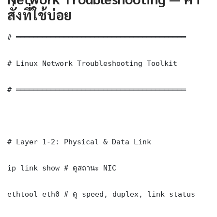
สั่งที่ใช้บ่อย
# ═══════════════════════════════════════

# Linux Network Troubleshooting Toolkit

# ═══════════════════════════════════════

# Layer 1-2: Physical & Data Link

ip link show # ดูสถานะ NIC

ethtool eth0 # ดู speed, duplex, link status
