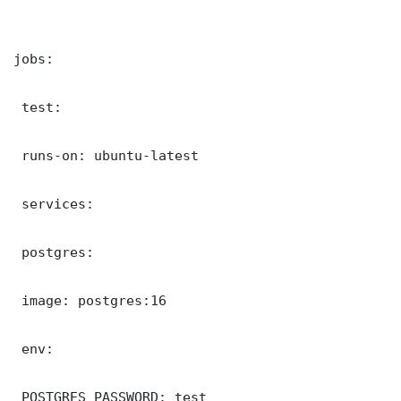
jobs:

 test:

 runs-on: ubuntu-latest

 services:

 postgres:

 image: postgres:16

 env:

 POSTGRES_PASSWORD: test
