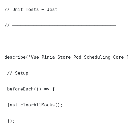
// Unit Tests — Jest

// ═══════════════════════════════════════

describe('Vue Pinia Store Pod Scheduling Core Fu
 // Setup

 beforeEach(() => {

 jest.clearAllMocks();

 });
