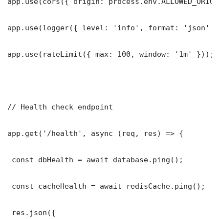
app.use(cors({ origin: process.env.ALLOWED_ORIGI
app.use(logger({ level: 'info', format: 'json' })
app.use(rateLimit({ max: 100, window: '1m' }));

// Health check endpoint

app.get('/health', async (req, res) => {

 const dbHealth = await database.ping();

 const cacheHealth = await redisCache.ping();

 res.json({
