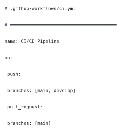
# .github/workflows/ci.yml

# ═══════════════════════════════════════

name: CI/CD Pipeline

on:

 push:

 branches: [main, develop]

 pull_request:

 branches: [main]
