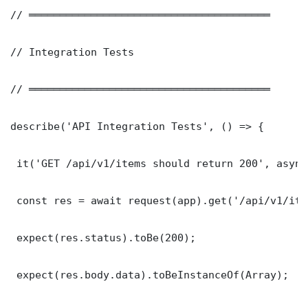
// ═══════════════════════════════════════

// Integration Tests

// ═══════════════════════════════════════

describe('API Integration Tests', () => {

 it('GET /api/v1/items should return 200', async
 const res = await request(app).get('/api/v1/item
 expect(res.status).toBe(200);

 expect(res.body.data).toBeInstanceOf(Array);
