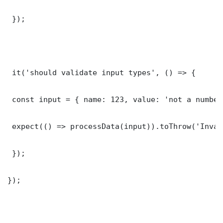
 });

 it('should validate input types', () => {

 const input = { name: 123, value: 'not a number'
 expect(() => processData(input)).toThrow('Inval
 });

});
