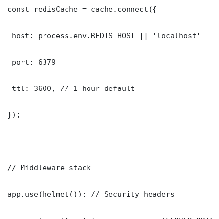
const redisCache = cache.connect({

 host: process.env.REDIS_HOST || 'localhost'

 port: 6379

 ttl: 3600, // 1 hour default

});

// Middleware stack

app.use(helmet()); // Security headers
