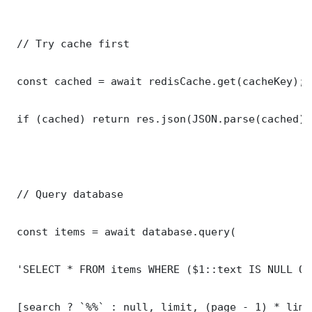
 // Try cache first

 const cached = await redisCache.get(cacheKey);

 if (cached) return res.json(JSON.parse(cached));
 // Query database

 const items = await database.query(

 'SELECT * FROM items WHERE ($1::text IS NULL OR
 [search ? `%%` : null, limit, (page - 1) * limit