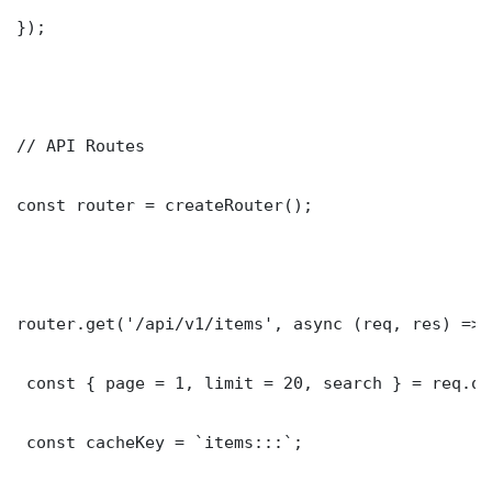
});

// API Routes

const router = createRouter();

router.get('/api/v1/items', async (req, res) => {
 const { page = 1, limit = 20, search } = req.que
 const cacheKey = `items:::`;
