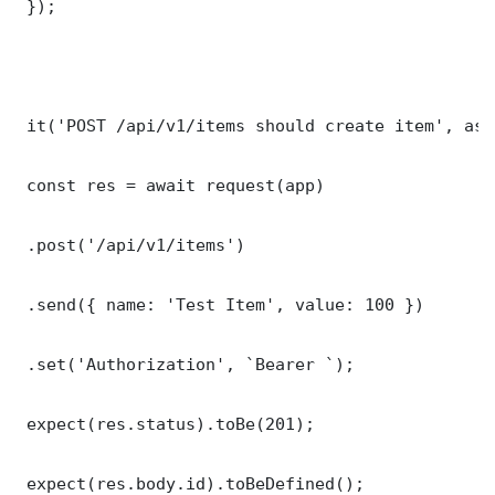
 });

 it('POST /api/v1/items should create item', asy
 const res = await request(app)

 .post('/api/v1/items')

 .send({ name: 'Test Item', value: 100 })

 .set('Authorization', `Bearer `);

 expect(res.status).toBe(201);

 expect(res.body.id).toBeDefined();
