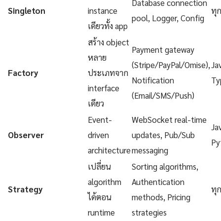
Database connection
Singleton
instance
ทุ
pool, Logger, Config
เดียวทั้ง app
สร้าง object
Payment gateway
หลาย
(Stripe/PayPal/Omise),
Ja
Factory
ประเภทจาก
Notification
Ty
interface
(Email/SMS/Push)
เดียว
Event-
WebSocket real-time
Ja
Observer
driven
updates, Pub/Sub
Py
architecture
messaging
เปลี่ยน
Sorting algorithms,
algorithm
Authentication
Strategy
ทุ
ได้ตอน
methods, Pricing
runtime
strategies