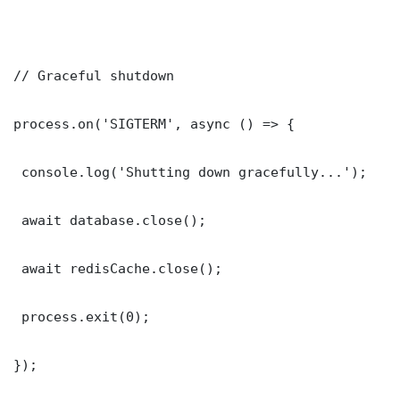
// Graceful shutdown

process.on('SIGTERM', async () => {

 console.log('Shutting down gracefully...');

 await database.close();

 await redisCache.close();

 process.exit(0);

});
