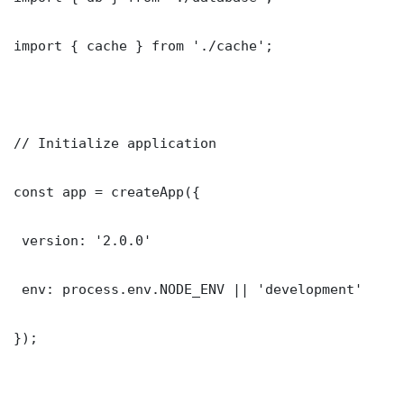
import { cache } from './cache';

// Initialize application

const app = createApp({

 version: '2.0.0'

 env: process.env.NODE_ENV || 'development'

});
