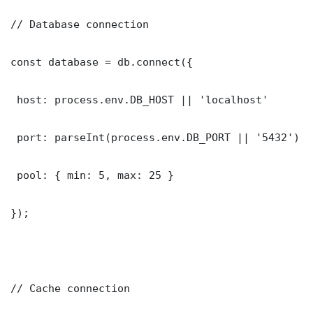
// Database connection

const database = db.connect({

 host: process.env.DB_HOST || 'localhost'

 port: parseInt(process.env.DB_PORT || '5432')

 pool: { min: 5, max: 25 }

});

// Cache connection
