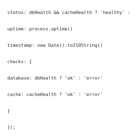
 status: dbHealth && cacheHealth ? 'healthy' : '
 uptime: process.uptime()

 timestamp: new Date().toISOString()

 checks: {

 database: dbHealth ? 'ok' : 'error'

 cache: cacheHealth ? 'ok' : 'error'

 }

 });
