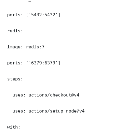
 ports: ['5432:5432']

 redis:

 image: redis:7

 ports: ['6379:6379']

 steps:

 - uses: actions/checkout@v4

 - uses: actions/setup-node@v4

 with:
