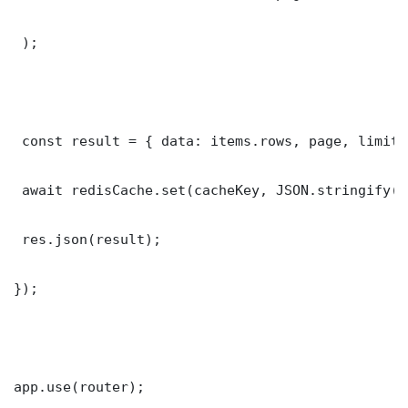
 );

 const result = { data: items.rows, page, limit,
 await redisCache.set(cacheKey, JSON.stringify(r
 res.json(result);

});

app.use(router);
