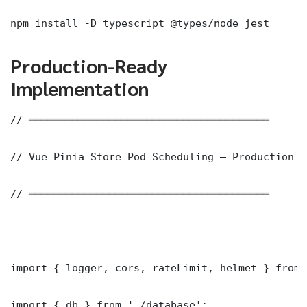
npm install -D typescript @types/node jest
Production-Ready
Implementation
// ═══════════════════════════════════════

// Vue Pinia Store Pod Scheduling — Production I
// ═══════════════════════════════════════

import { logger, cors, rateLimit, helmet } from 
import { db } from './database';
