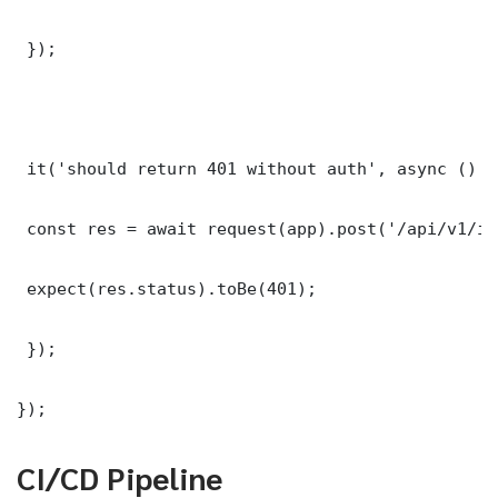
 });

 it('should return 401 without auth', async () =>
 const res = await request(app).post('/api/v1/it
 expect(res.status).toBe(401);

 });

});
CI/CD Pipeline