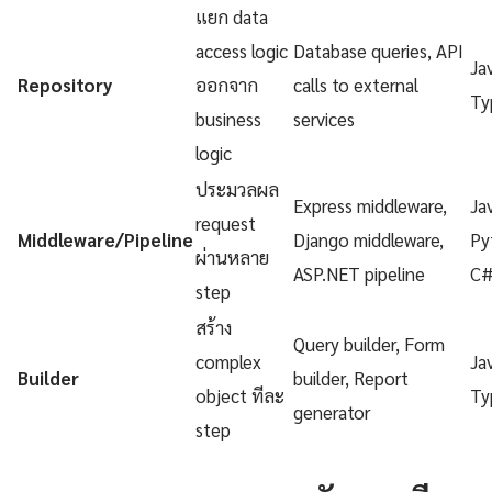
แยก data
access logic
Database queries, API
Ja
Repository
ออกจาก
calls to external
Ty
business
services
logic
ประมวลผล
Express middleware,
Ja
request
Middleware/Pipeline
Django middleware,
Py
ผ่านหลาย
ASP.NET pipeline
C
step
สร้าง
Query builder, Form
complex
Ja
Builder
builder, Report
object ทีละ
Ty
generator
step