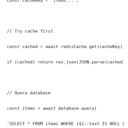
 const cacheKey = `items:::`;

 // Try cache first

 const cached = await redisCache.get(cacheKey);

 if (cached) return res.json(JSON.parse(cached));
 // Query database

 const items = await database.query(

 'SELECT * FROM items WHERE ($1::text IS NULL OR