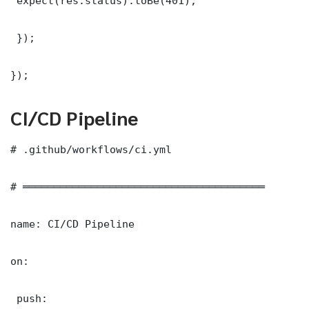
 expect(res.status).toBe(401);

 });

});
CI/CD Pipeline
# .github/workflows/ci.yml

# ═══════════════════════════════════════

name: CI/CD Pipeline

on:

 push:
