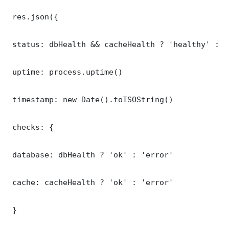
 res.json({

 status: dbHealth && cacheHealth ? 'healthy' : '
 uptime: process.uptime()

 timestamp: new Date().toISOString()

 checks: {

 database: dbHealth ? 'ok' : 'error'

 cache: cacheHealth ? 'ok' : 'error'

 }
