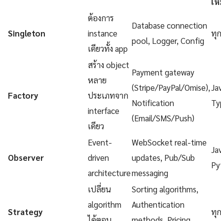
เห
ต้องการ
Database connection
Singleton
instance
ทุ
pool, Logger, Config
เดียวทั้ง app
สร้าง object
Payment gateway
หลาย
(Stripe/PayPal/Omise),
Ja
Factory
ประเภทจาก
Notification
Ty
interface
(Email/SMS/Push)
เดียว
Event-
WebSocket real-time
Ja
Observer
driven
updates, Pub/Sub
Py
architecture
messaging
เปลี่ยน
Sorting algorithms,
algorithm
Authentication
Strategy
ทุ
ได้ตอน
methods, Pricing