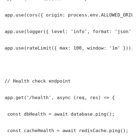
app.use(cors({ origin: process.env.ALLOWED_ORIGI
app.use(logger({ level: 'info', format: 'json' })
app.use(rateLimit({ max: 100, window: '1m' }));

// Health check endpoint

app.get('/health', async (req, res) => {

 const dbHealth = await database.ping();

 const cacheHealth = await redisCache.ping();
