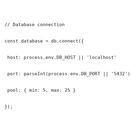
// Database connection

const database = db.connect({

 host: process.env.DB_HOST || 'localhost'

 port: parseInt(process.env.DB_PORT || '5432')

 pool: { min: 5, max: 25 }

});
