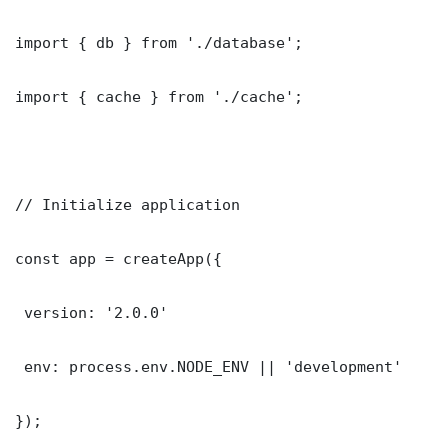
import { db } from './database';

import { cache } from './cache';

// Initialize application

const app = createApp({

 version: '2.0.0'

 env: process.env.NODE_ENV || 'development'

});
