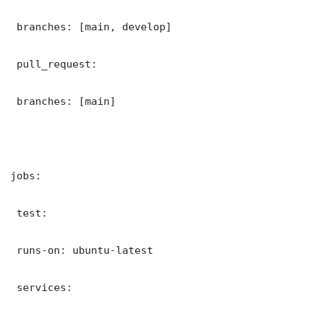
 branches: [main, develop]

 pull_request:

 branches: [main]

jobs:

 test:

 runs-on: ubuntu-latest

 services:
