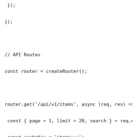
 });

});

// API Routes

const router = createRouter();

router.get('/api/v1/items', async (req, res) => {
 const { page = 1, limit = 20, search } = req.que