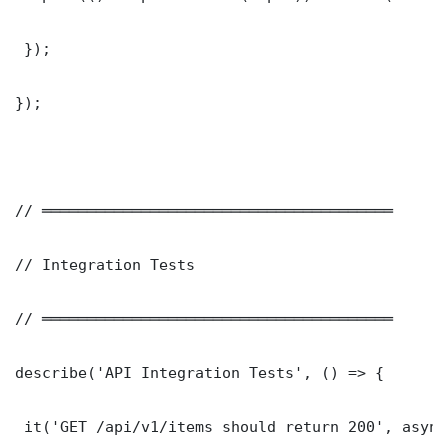
 });

});

// ═══════════════════════════════════════

// Integration Tests

// ═══════════════════════════════════════

describe('API Integration Tests', () => {

 it('GET /api/v1/items should return 200', async