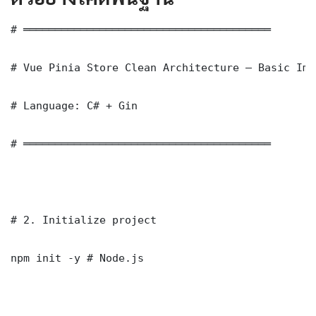
# ═══════════════════════════════════════

# Vue Pinia Store Clean Architecture — Basic Imp
# Language: C# + Gin

# ═══════════════════════════════════════

# 2. Initialize project

npm init -y # Node.js
