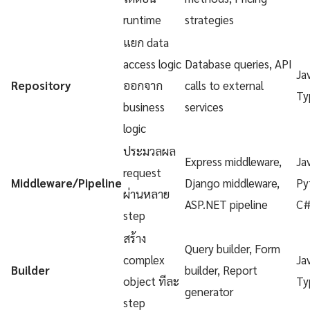
runtime
strategies
แยก data
access logic
Database queries, API
Ja
Repository
ออกจาก
calls to external
Ty
business
services
logic
ประมวลผล
Express middleware,
Ja
request
Middleware/Pipeline
Django middleware,
Py
ผ่านหลาย
ASP.NET pipeline
C
step
สร้าง
Query builder, Form
complex
Ja
Builder
builder, Report
object ทีละ
Ty
generator
step