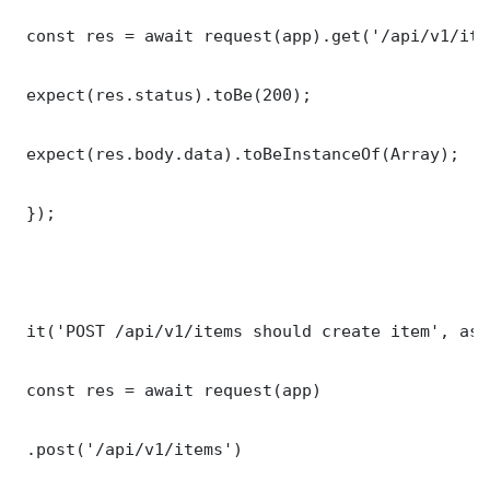
 const res = await request(app).get('/api/v1/item
 expect(res.status).toBe(200);

 expect(res.body.data).toBeInstanceOf(Array);

 });

 it('POST /api/v1/items should create item', asy
 const res = await request(app)

 .post('/api/v1/items')
