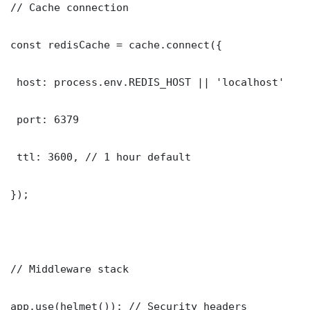
// Cache connection

const redisCache = cache.connect({

 host: process.env.REDIS_HOST || 'localhost'

 port: 6379

 ttl: 3600, // 1 hour default

});

// Middleware stack

app.use(helmet()); // Security headers
