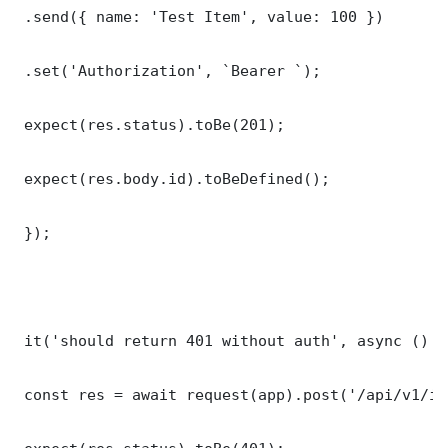
 .send({ name: 'Test Item', value: 100 })

 .set('Authorization', `Bearer `);

 expect(res.status).toBe(201);

 expect(res.body.id).toBeDefined();

 });

 it('should return 401 without auth', async () =>
 const res = await request(app).post('/api/v1/it