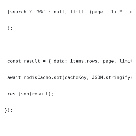
 [search ? `%%` : null, limit, (page - 1) * limit
 );

 const result = { data: items.rows, page, limit,
 await redisCache.set(cacheKey, JSON.stringify(r
 res.json(result);

});
