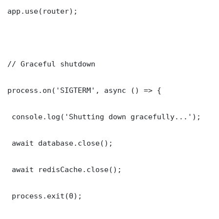
app.use(router);

// Graceful shutdown

process.on('SIGTERM', async () => {

 console.log('Shutting down gracefully...');

 await database.close();

 await redisCache.close();

 process.exit(0);
