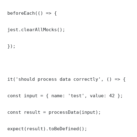
 beforeEach(() => {

 jest.clearAllMocks();

 });

 it('should process data correctly', () => {

 const input = { name: 'test', value: 42 };

 const result = processData(input);

 expect(result).toBeDefined();
