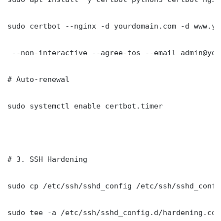
sudo certbot --nginx -d yourdomain.com -d www.yo
 --non-interactive --agree-tos --email admin@you
# Auto-renewal

sudo systemctl enable certbot.timer

# 3. SSH Hardening

sudo cp /etc/ssh/sshd_config /etc/ssh/sshd_config
sudo tee -a /etc/ssh/sshd_config.d/hardening.con