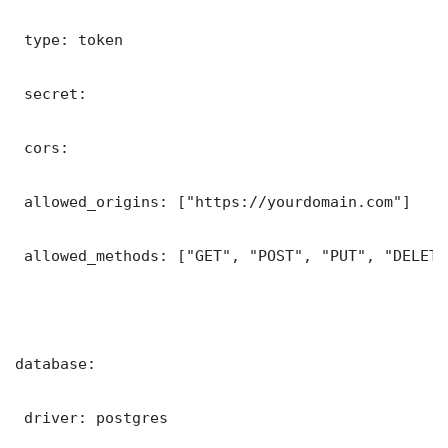
 type: token

 secret: 

 cors:

 allowed_origins: ["https://yourdomain.com"]

 allowed_methods: ["GET", "POST", "PUT", "DELETE"
database:

 driver: postgres
