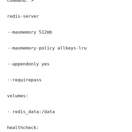
 command: >

 redis-server

 --maxmemory 512mb

 --maxmemory-policy allkeys-lru

 --appendonly yes

 --requirepass 

 volumes:

 - redis_data:/data

 healthcheck:
