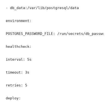
 - db_data:/var/lib/postgresql/data

 environment:

 POSTGRES_PASSWORD_FILE: /run/secrets/db_password
 healthcheck:

 interval: 5s

 timeout: 3s

 retries: 5

 deploy:
