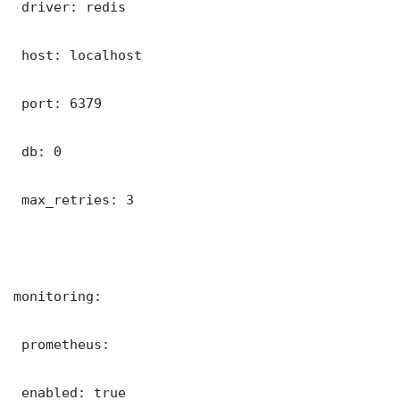
 driver: redis

 host: localhost

 port: 6379

 db: 0

 max_retries: 3

monitoring:

 prometheus:

 enabled: true
