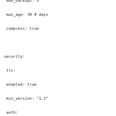
 max_backups: 5

 max_age: 30 # days

 compress: true

security:

 tls:

 enabled: true

 min_version: "1.2"

 auth:
