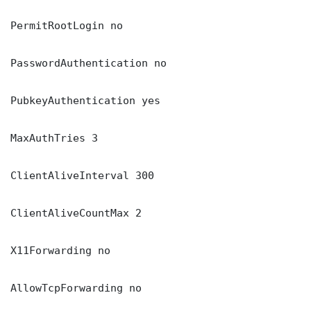
PermitRootLogin no

PasswordAuthentication no

PubkeyAuthentication yes

MaxAuthTries 3

ClientAliveInterval 300

ClientAliveCountMax 2

X11Forwarding no

AllowTcpForwarding no
