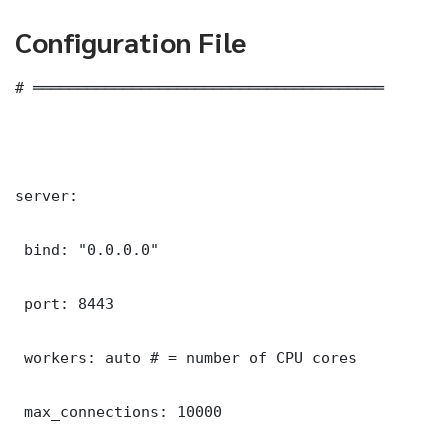
Configuration File
# ═══════════════════════════════════════

server:

 bind: "0.0.0.0"

 port: 8443

 workers: auto # = number of CPU cores

 max_connections: 10000
