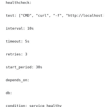
 healthcheck:

 test: ["CMD", "curl", "-f", "http://localhost:8
 interval: 10s

 timeout: 5s

 retries: 3

 start_period: 30s

 depends_on:

 db:

 condition: service_healthy
