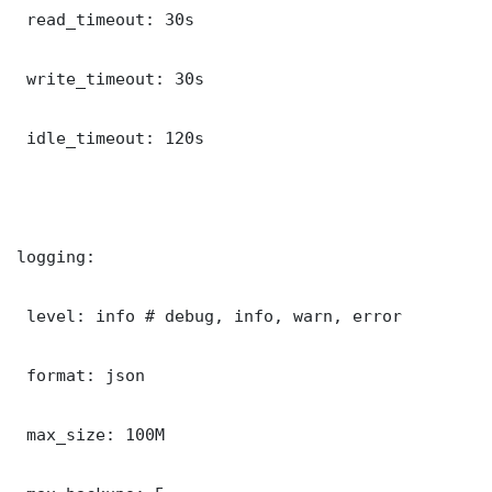
 read_timeout: 30s

 write_timeout: 30s

 idle_timeout: 120s

logging:

 level: info # debug, info, warn, error

 format: json

 max_size: 100M
