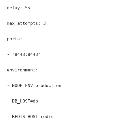
 delay: 5s

 max_attempts: 3

 ports:

 - "8443:8443"

 environment:

 - NODE_ENV=production

 - DB_HOST=db

 - REDIS_HOST=redis
