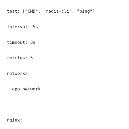
 test: ["CMD", "redis-cli", "ping"]

 interval: 5s

 timeout: 3s

 retries: 5

 networks:

 - app-network

 nginx:
