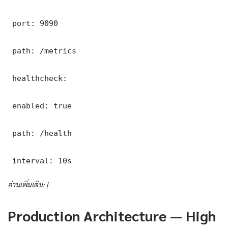
 port: 9090

 path: /metrics

 healthcheck:

 enabled: true

 path: /health

 interval: 10s
อ่านเพิ่มเติม: |
Production Architecture — High