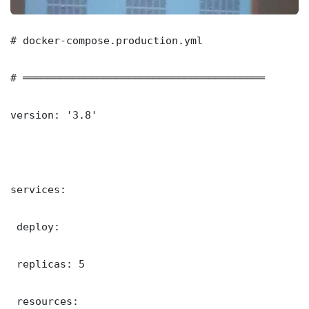
# docker-compose.production.yml

# ═══════════════════════════════════════

version: '3.8'

services:

 deploy:

 replicas: 5

 resources:
