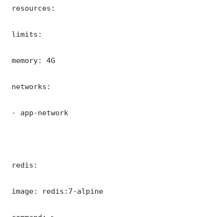
 resources:

 limits:

 memory: 4G

 networks:

 - app-network

 redis:

 image: redis:7-alpine
