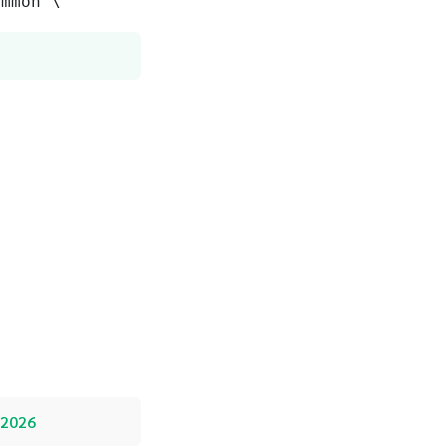
ommon \
์ 2026