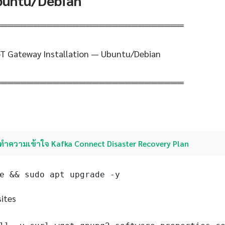
Ubuntu/Debian
═════════════════════════════
oT Gateway Installation — Ubuntu/Debian
═════════════════════════════
ทำความเข้าใจ Kafka Connect Disaster Recovery Plan
e && sudo apt upgrade -y
sites