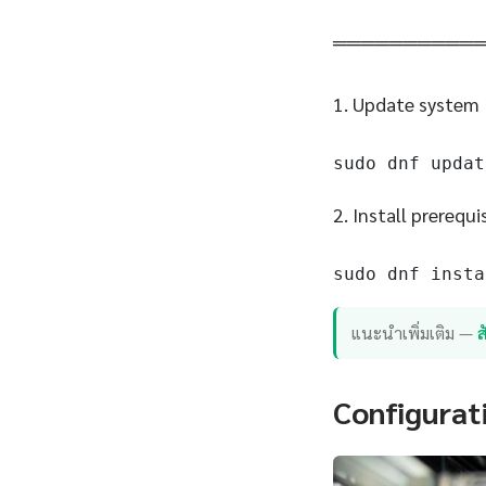
══════════
1. Update system
sudo dnf updat
2. Install prerequi
sudo dnf insta
แนะนำเพิ่มเติม —
Configurat