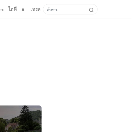
ex
ไอที
AI
เทรด