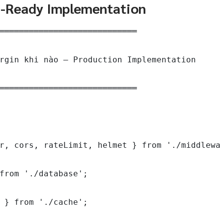
n-Ready Implementation
════════════════════════════

rgin khi nào — Production Implementation

════════════════════════════

r, cors, rateLimit, helmet } from './middlewa
from './database';

 } from './cache';
