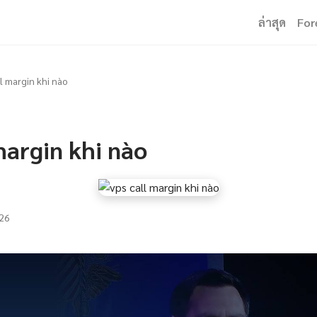
ล่าสุด
For
ll margin khi nào
margin khi nào
26