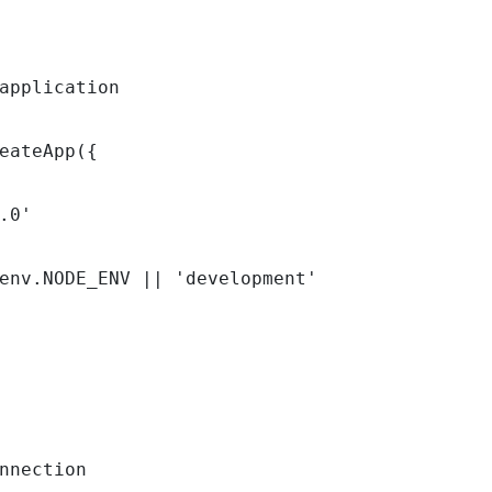
application

eateApp({

.0'

env.NODE_ENV || 'development'

nnection
