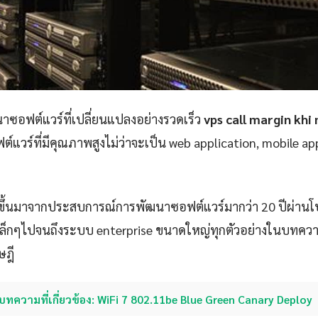
ซอฟต์แวร์ที่เปลี่ยนแปลงอย่างรวดเร็ว
vps call margin khi
ต์แวร์ที่มีคุณภาพสูงไม่ว่าจะเป็น web application, mobile app
ขึ้นมาจากประสบการณ์การพัฒนาซอฟต์แวร์มากว่า 20 ปีผ่าน
p เล็กๆไปจนถึงระบบ enterprise ขนาดใหญ่ทุกตัวอย่างในบทควา
ษฎี
บทความที่เกี่ยวข้อง: WiFi 7 802.11be Blue Green Canary Deploy