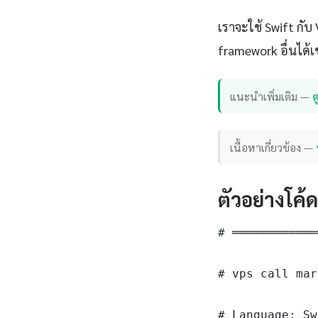
เราจะใช้ Swift กั
framework อื่นได้เ
แนะนำเพิ่มเติม —
ด
เนื้อหาเกี่ยวข้อง —
ตัวอย่างโค้
# ════════════
# vps call mar
# Language: Sw