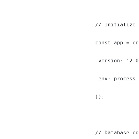
// Initialize 
const app = cr
 version: '2.0
 env: process.
});

// Database co