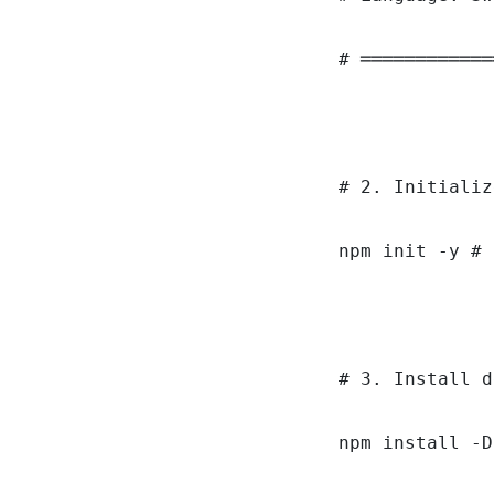
# ════════════
# 2. Initializ
npm init -y # 
# 3. Install d
npm install -D