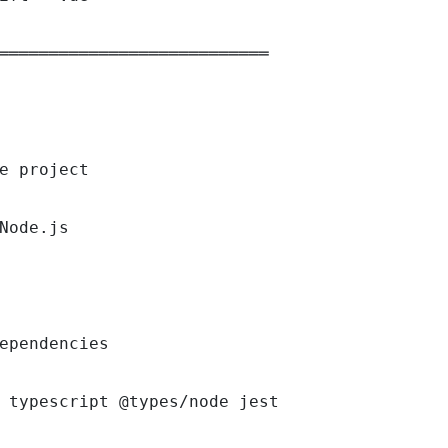
═══════════════════════════

e project

Node.js

ependencies

 typescript @types/node jest