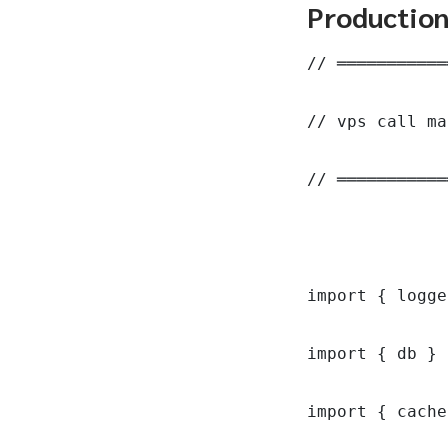
Productio
// ═══════════
// vps call ma
// ═══════════
import { logge
import { db } 
import { cache