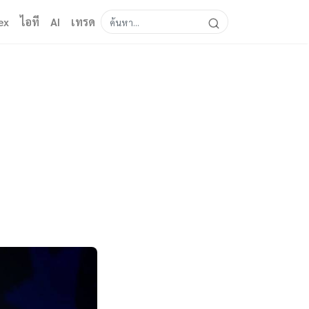
ex
ไอที
AI
เทรด