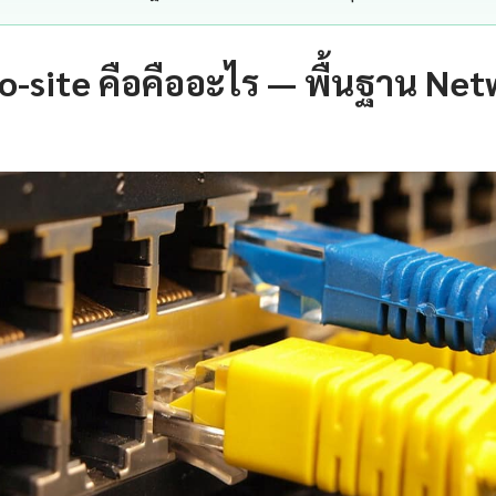
o-site คือคืออะไร — พื้นฐาน Netw