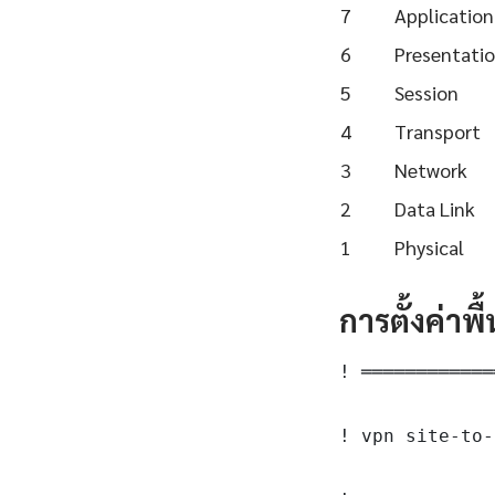
7
Application
6
Presentati
5
Session
4
Transport
3
Network
2
Data Link
1
Physical
การตั้งค่าพ
! ════════════
! vpn site-to-