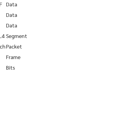
F
Data
Data
Data
L4
Segment
tch
Packet
Frame
Bits