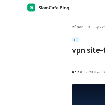
SiamCafe Blog
S
หน้าแรก
›
it
›
vpn sit
IT
vpn site-t
อ.บอม
28 May 20