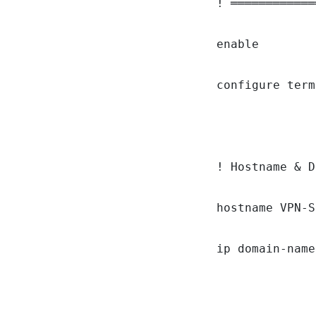
! ════════════
enable

configure term
! Hostname & D
hostname VPN-SI
ip domain-name