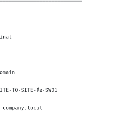
═══════════════════════════

inal

omain

TE-TO-SITE-คือ-SW01

 company.local
