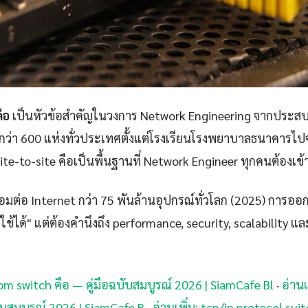
ือ
เป็นหัวข้อสำคัญในวงการ Network Engineering จากประ
กว่า 600 แห่งทั่วประเทศตั้งแต่โรงเรียนโรงพยาบาลธนาคารไปจ
te-to-site คือเป็นพื้นฐานที่ Network Engineer ทุกคนต้องเข้
ชื่อมต่อ Internet กว่า 75 พันล้านอุปกรณ์ทั่วโลก (2025) การออ
้ใช้ได้" แต่ต้องคำนึงถึง performance, security, scalability 
tom switch คือ — คู่มือฉบับสมบูรณ์ 2026 | SiamCafe Bl
·
อ่านเ
บับสมบูรณ์ 2026 | SiamCafe B
·
อ่านเพิ่ม: tcp/ip protocol suit