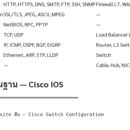
HTTP, HTTPS, DNS, SMTP, FTP, SSH, SNMP
Firewall L7, WA
on
SSL/TLS, JPEG, ASCII, MPEG
—
NetBIOS, RPC, PPTP
—
TCP, UDP
Load Balancer 
IP, ICMP, OSPF, BGP, EIGRP
Router, L3 Swi
Ethernet, ARP, STP, LLDP
Switch
—
Cable, Hub, NIC
ื้นฐาน — Cisco IOS
═══════════════════════════

site คือ — Cisco Switch Configuration
