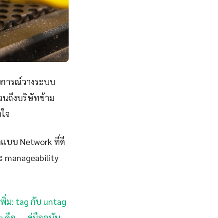
สบการณ์วางระบบ
นถึงบริษัทข้าม
าใจ
กแบบ Network ที่ดี
และ manageability
พิ่ม: tag กับ untag
e คือ — คู่มือฉบับ