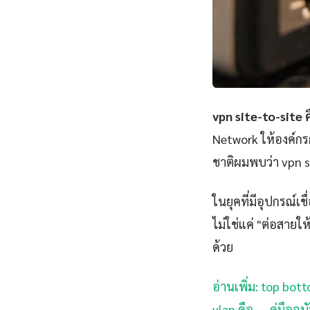
vpn site-to-site ค
Network ให้องค์กร
ชาติผมพบว่า vpn si
ในยุคที่มีอุปกรณ์เ
ไม่ใช่แค่ "ต่อสายให
ด้วย
อ่านเพิ่ม: top bot
vlan คือ — คู่มือฉ