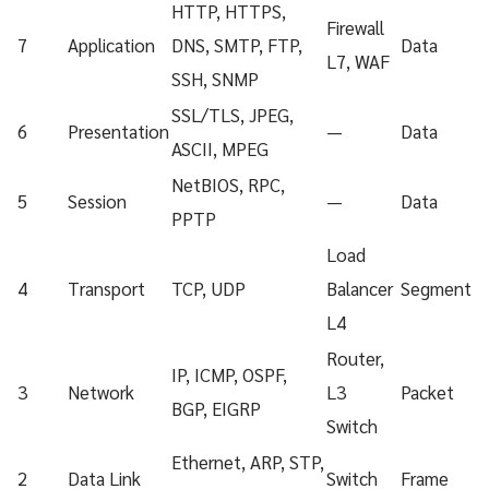
HTTP, HTTPS,
Firewall
7
Application
DNS, SMTP, FTP,
Data
L7, WAF
SSH, SNMP
SSL/TLS, JPEG,
6
Presentation
—
Data
ASCII, MPEG
NetBIOS, RPC,
5
Session
—
Data
PPTP
Load
4
Transport
TCP, UDP
Balancer
Segment
L4
Router,
IP, ICMP, OSPF,
3
Network
L3
Packet
BGP, EIGRP
Switch
Ethernet, ARP, STP,
2
Data Link
Switch
Frame