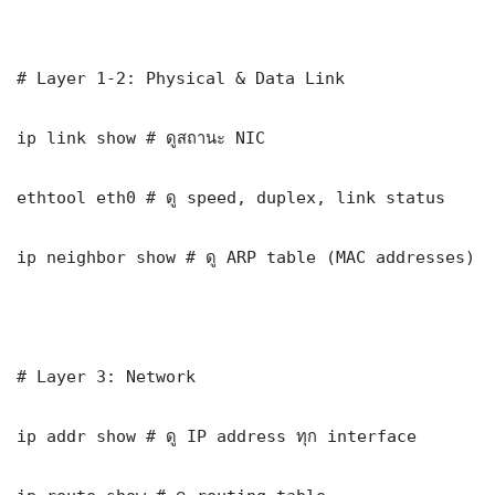
# Layer 1-2: Physical & Data Link

ip link show # ดูสถานะ NIC

ethtool eth0 # ดู speed, duplex, link status

ip neighbor show # ดู ARP table (MAC addresses)

# Layer 3: Network

ip addr show # ดู IP address ทุก interface
