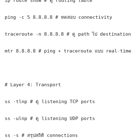
ip route show # ดู routing table

ping -c 5 8.8.8.8 # ทดสอบ connectivity

traceroute -n 8.8.8.8 # ดู path ไป destination

mtr 8.8.8.8 # ping + traceroute แบบ real-time

# Layer 4: Transport

ss -tlnp # ดู listening TCP ports

ss -ulnp # ดู listening UDP ports

ss -s # สรุปสถิติ connections
