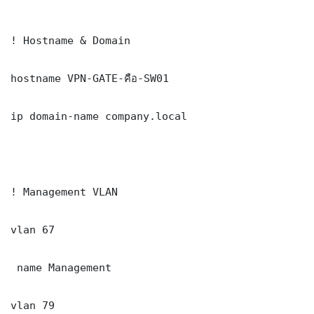
! Hostname & Domain

hostname VPN-GATE-คือ-SW01

ip domain-name company.local

! Management VLAN

vlan 67

 name Management

vlan 79
