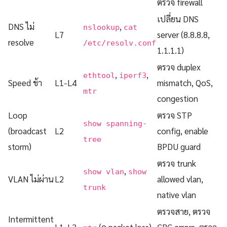
ตรวจ firewall
เปลี่ยน DNS
DNS ไม่
,
nslookup
cat
L7
server (8.8.8.8,
resolve
/etc/resolv.conf
1.1.1.1)
ตรวจ duplex
,
,
ethtool
iperf3
Speed ช้า
L1-L4
mismatch, QoS,
mtr
congestion
Loop
ตรวจ STP
show spanning-
(broadcast
L2
config, enable
tree
storm)
BPDU guard
ตรวจ trunk
,
show vlan
show
VLAN ไม่ผ่าน
L2
allowed vlan,
trunk
native vlan
ตรวจสาย, ตรวจ
Intermittent