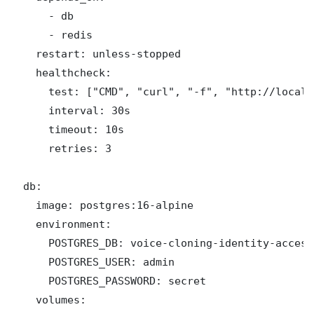
      - db

      - redis

    restart: unless-stopped

    healthcheck:

      test: ["CMD", "curl", "-f", "http://localh
      interval: 30s

      timeout: 10s

      retries: 3

  db:

    image: postgres:16-alpine

    environment:

      POSTGRES_DB: voice-cloning-identity-access
      POSTGRES_USER: admin

      POSTGRES_PASSWORD: secret

    volumes:
