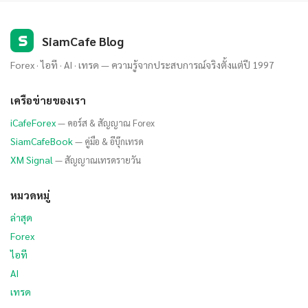
S
SiamCafe Blog
Forex · ไอที · AI · เทรด — ความรู้จากประสบการณ์จริงตั้งแต่ปี 1997
เครือข่ายของเรา
iCafeForex
— คอร์ส & สัญญาณ Forex
SiamCafeBook
— คู่มือ & อีบุ๊กเทรด
XM Signal
— สัญญาณเทรดรายวัน
หมวดหมู่
ล่าสุด
Forex
ไอที
AI
เทรด