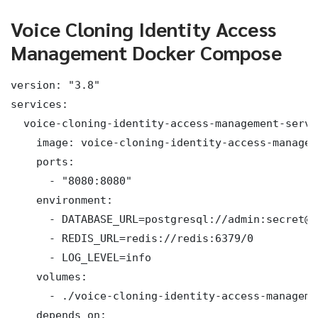
Voice Cloning Identity Access
Management Docker Compose
version: "3.8"

services:

  voice-cloning-identity-access-management-server
    image: voice-cloning-identity-access-managem
    ports:

      - "8080:8080"

    environment:

      - DATABASE_URL=postgresql://admin:secret@d
      - REDIS_URL=redis://redis:6379/0

      - LOG_LEVEL=info

    volumes:

      - ./voice-cloning-identity-access-manageme
    depends_on:
