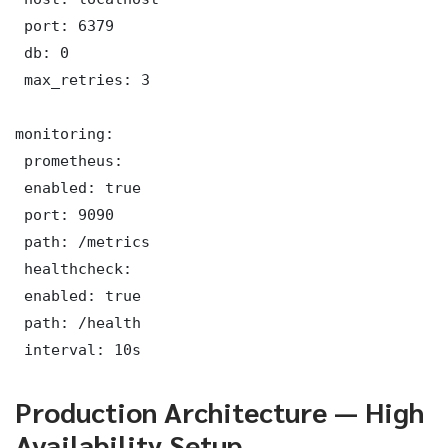
 port: 6379

 db: 0

 max_retries: 3

monitoring:

 prometheus:

 enabled: true

 port: 9090

 path: /metrics

 healthcheck:

 enabled: true

 path: /health

 interval: 10s
Production Architecture — High
Availability Setup