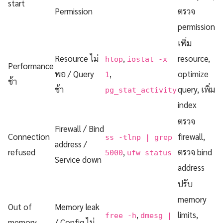
start
Permission
ตรวจ
permission
เพิ่ม
Resource ไม่
,
resource,
htop
iostat -x
Performance
พอ / Query
,
optimize
1
ช้า
ช้า
query, เพิ่ม
pg_stat_activity
index
ตรวจ
Firewall / Bind
Connection
firewall,
ss -tlnp | grep
address /
refused
,
ตรวจ bind
5000
ufw status
Service down
address
ปรับ
memory
Out of
Memory leak
,
limits,
free -h
dmesg |
memory
/ Config ไม่