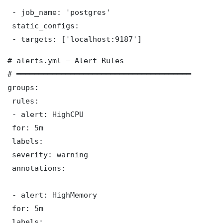
 - job_name: 'postgres'

 static_configs:

 - targets: ['localhost:9187']
# alerts.yml — Alert Rules

# ═══════════════════════════════════════

groups:

 rules:

 - alert: HighCPU

 for: 5m

 labels:

 severity: warning

 annotations:

 - alert: HighMemory

 for: 5m

 labels:
