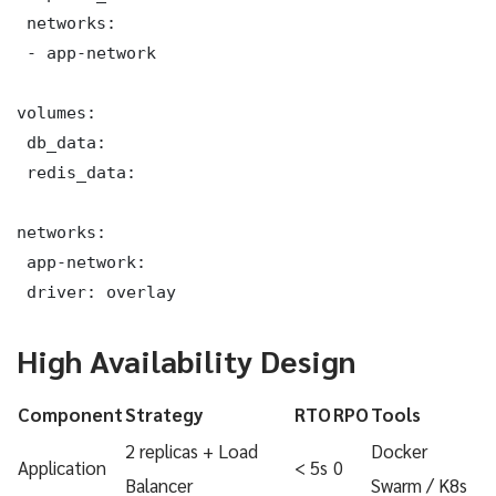
 networks:

 - app-network

volumes:

 db_data:

 redis_data:

networks:

 app-network:

 driver: overlay
High Availability Design
Component
Strategy
RTO
RPO
Tools
2 replicas + Load
Docker
Application
< 5s
0
Balancer
Swarm / K8s