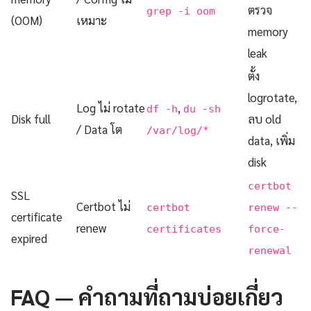
ตรวจ
grep -i oom
(OOM)
เหมาะ
memory
leak
ตั้ง
logrotate,
Log ไม่ rotate
,
df -h
du -sh
Disk full
ลบ old
/ Data โต
/var/log/*
data, เพิ่ม
disk
certbot
SSL
Certbot ไม่
certbot
renew --
certificate
renew
certificates
force-
expired
renewal
FAQ — คำถามที่ถามบ่อยเกี่ยว