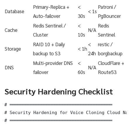
Primary-Replica +
<
Patroni /
Database
< 1s
Auto-failover
30s
PgBouncer
Redis Sentinel /
<
Redis
Cache
N/A
Cluster
10s
Sentinel
RAID 10 + Daily
<
restic /
Storage
< 1h
backup to S3
24h
borgbackup
Multi-provider DNS
<
CloudFlare +
DNS
N/A
failover
60s
Route53
Security Hardening Checklist
# ═══════════════════════════════════════

# Security Hardening for Voice Cloning Cloud Nat
# ═══════════════════════════════════════
