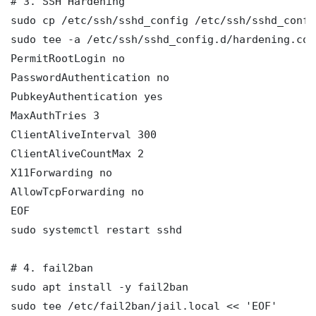
# 3. SSH Hardening

sudo cp /etc/ssh/sshd_config /etc/ssh/sshd_config
sudo tee -a /etc/ssh/sshd_config.d/hardening.con
PermitRootLogin no

PasswordAuthentication no

PubkeyAuthentication yes

MaxAuthTries 3

ClientAliveInterval 300

ClientAliveCountMax 2

X11Forwarding no

AllowTcpForwarding no

EOF

sudo systemctl restart sshd

# 4. fail2ban

sudo apt install -y fail2ban

sudo tee /etc/fail2ban/jail.local << 'EOF'
