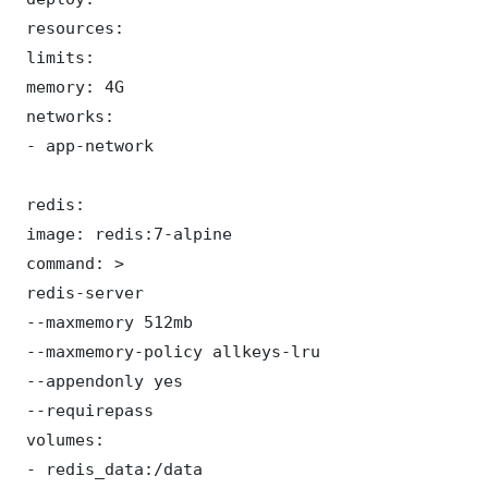
 resources:

 limits:

 memory: 4G

 networks:

 - app-network

 redis:

 image: redis:7-alpine

 command: >

 redis-server

 --maxmemory 512mb

 --maxmemory-policy allkeys-lru

 --appendonly yes

 --requirepass 

 volumes:

 - redis_data:/data
