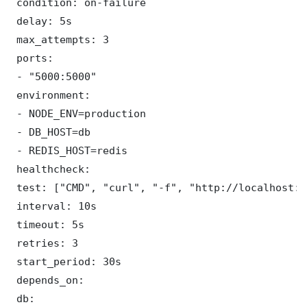
 condition: on-failure

 delay: 5s

 max_attempts: 3

 ports:

 - "5000:5000"

 environment:

 - NODE_ENV=production

 - DB_HOST=db

 - REDIS_HOST=redis

 healthcheck:

 test: ["CMD", "curl", "-f", "http://localhost:5
 interval: 10s

 timeout: 5s

 retries: 3

 start_period: 30s

 depends_on:

 db:
