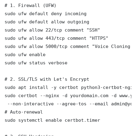
# 1. Firewall (UFW)

sudo ufw default deny incoming

sudo ufw default allow outgoing

sudo ufw allow 22/tcp comment "SSH"

sudo ufw allow 443/tcp comment "HTTPS"

sudo ufw allow 5000/tcp comment "Voice Cloning C
sudo ufw enable

sudo ufw status verbose

# 2. SSL/TLS with Let's Encrypt

sudo apt install -y certbot python3-certbot-nginx
sudo certbot --nginx -d yourdomain.com -d www.yo
 --non-interactive --agree-tos --email admin@you
# Auto-renewal

sudo systemctl enable certbot.timer
