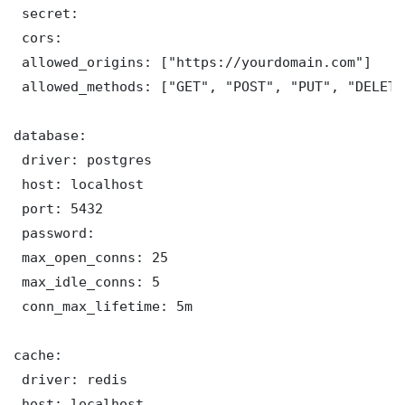
 secret: 

 cors:

 allowed_origins: ["https://yourdomain.com"]

 allowed_methods: ["GET", "POST", "PUT", "DELETE"
database:

 driver: postgres

 host: localhost

 port: 5432

 password: 

 max_open_conns: 25

 max_idle_conns: 5

 conn_max_lifetime: 5m

cache:

 driver: redis

 host: localhost
