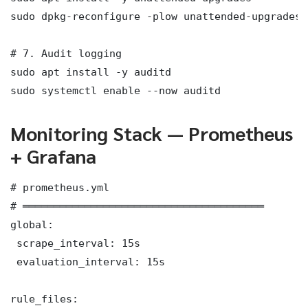
sudo dpkg-reconfigure -plow unattended-upgrades

# 7. Audit logging

sudo apt install -y auditd

sudo systemctl enable --now auditd
Monitoring Stack — Prometheus
+ Grafana
# prometheus.yml

# ═══════════════════════════════════════

global:

 scrape_interval: 15s

 evaluation_interval: 15s

rule_files:
