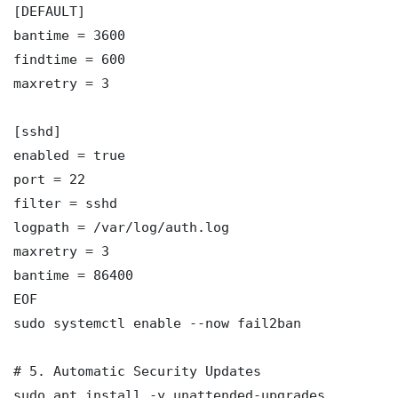
[DEFAULT]

bantime = 3600

findtime = 600

maxretry = 3

[sshd]

enabled = true

port = 22

filter = sshd

logpath = /var/log/auth.log

maxretry = 3

bantime = 86400

EOF

sudo systemctl enable --now fail2ban

# 5. Automatic Security Updates

sudo apt install -y unattended-upgrades
