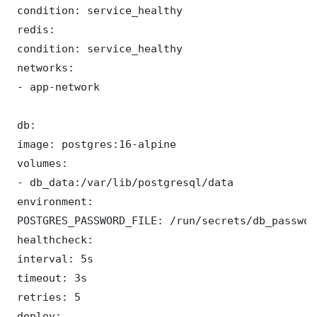
 condition: service_healthy

 redis:

 condition: service_healthy

 networks:

 - app-network

 db:

 image: postgres:16-alpine

 volumes:

 - db_data:/var/lib/postgresql/data

 environment:

 POSTGRES_PASSWORD_FILE: /run/secrets/db_password
 healthcheck:

 interval: 5s

 timeout: 3s

 retries: 5

 deploy:
