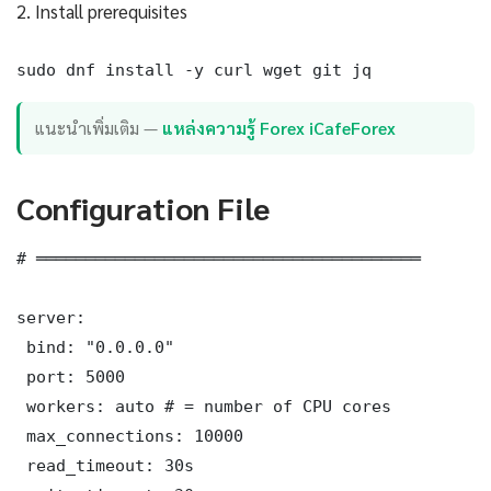
2. Install prerequisites
sudo dnf install -y curl wget git jq
แนะนำเพิ่มเติม —
แหล่งความรู้ Forex iCafeForex
Configuration File
# ═══════════════════════════════════════

server:

 bind: "0.0.0.0"

 port: 5000

 workers: auto # = number of CPU cores

 max_connections: 10000

 read_timeout: 30s
