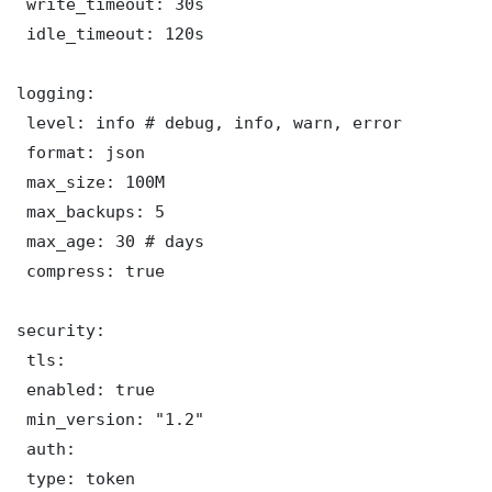
 write_timeout: 30s

 idle_timeout: 120s

logging:

 level: info # debug, info, warn, error

 format: json

 max_size: 100M

 max_backups: 5

 max_age: 30 # days

 compress: true

security:

 tls:

 enabled: true

 min_version: "1.2"

 auth:

 type: token
