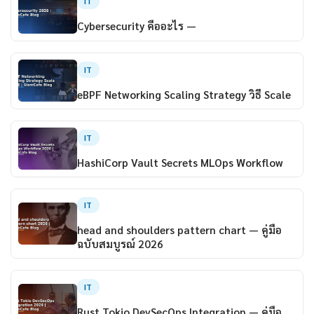
IT
Cybersecurity คืออะไร —
IT
eBPF Networking Scaling Strategy วิธี Scale
IT
HashiCorp Vault Secrets MLOps Workflow
IT
head and shoulders pattern chart — คู่มือ
ฉบับสมบูรณ์ 2026
IT
Rust Tokio DevSecOps Integration — คู่มือ