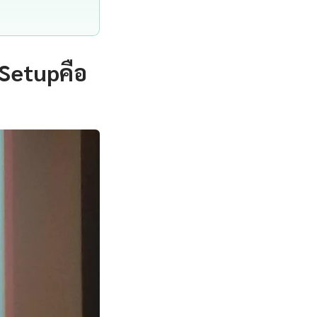
Setupคือ