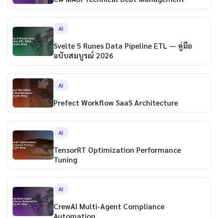
AI
Svelte 5 Runes Data Pipeline ETL — คู่มือ
ฉบับสมบูรณ์ 2026
AI
Prefect Workflow SaaS Architecture
AI
TensorRT Optimization Performance
Tuning
AI
CrewAI Multi-Agent Compliance
Automation