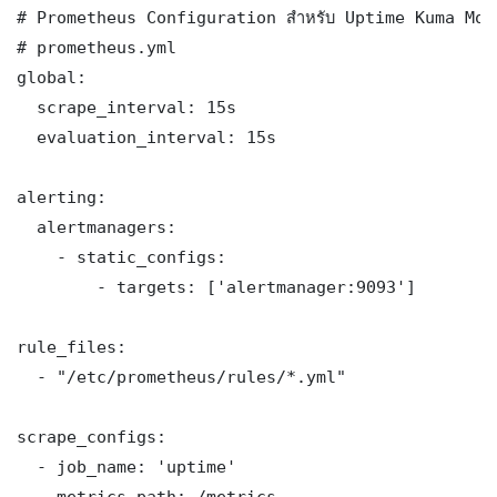
# Prometheus Configuration สำหรับ Uptime Kuma Mon
# prometheus.yml

global:

  scrape_interval: 15s

  evaluation_interval: 15s

alerting:

  alertmanagers:

    - static_configs:

        - targets: ['alertmanager:9093']

rule_files:

  - "/etc/prometheus/rules/*.yml"

scrape_configs:

  - job_name: 'uptime'

    metrics_path: /metrics
