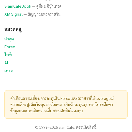
SiamCafeBook
— คู่มือ & อีบุ๊กเทรด
XM Signal
— สัญญาณเทรดรายวัน
หมวดหมู่
ล่าสุด
Forex
ไอที
AI
เทรด
คำเตือนความเสี่ยง: การลงทุนใน Forex และตราสารที่มี leverage มี
ความเสี่ยงสูงต่อเงินทุน อาจไม่เหมาะกับนักลงทุนทุกราย โปรดศึกษา
ข้อมูลและประเมินความเสี่ยงก่อนตัดสินใจลงทุน
© 1997–2026 SiamCafe. สงวนลิขสิทธิ์.