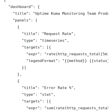
  "dashboard": {

    "title": "Uptime Kuma Monitoring Team Produc
    "panels": [

      {

        "title": "Request Rate",

        "type": "timeseries",

        "targets": [{

          "expr": "rate(http_requests_total[5m])"
          "legendFormat": "{{method}} {{status}}"
        }]

      },

      {

        "title": "Error Rate %",

        "type": "stat",

        "targets": [{

          "expr": "sum(rate(http_requests_total{