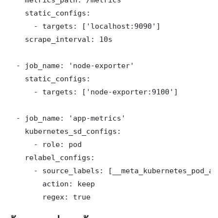
    static_configs:

      - targets: ['localhost:9090']

    scrape_interval: 10s

  - job_name: 'node-exporter'

    static_configs:

      - targets: ['node-exporter:9100']

  - job_name: 'app-metrics'

    kubernetes_sd_configs:

      - role: pod

    relabel_configs:

      - source_labels: [__meta_kubernetes_pod_an
        action: keep

        regex: true