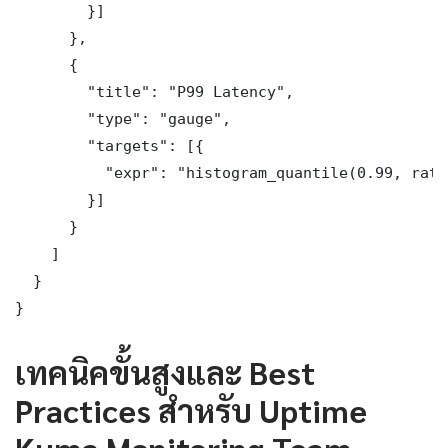
        }]

      },

      {

        "title": "P99 Latency",

        "type": "gauge",

        "targets": [{

          "expr": "histogram_quantile(0.99, rate
        }]

      }

    ]

  }

}
เทคนิคขั้นสูงและ Best
Practices สำหรับ Uptime
Kuma Monitoring Team