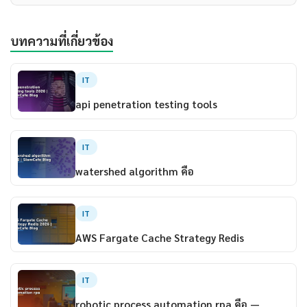
บทความที่เกี่ยวข้อง
IT
api penetration testing tools
IT
watershed algorithm คือ
IT
AWS Fargate Cache Strategy Redis
IT
robotic process automation rpa คือ —