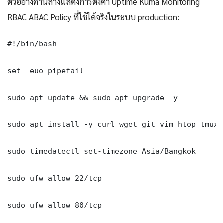
ตัวอย่างด้านล่างแสดงการตั้งค่า Uptime Kuma Monitoring
RBAC ABAC Policy ที่ใช้ได้จริงในระบบ production:
#!/bin/bash

set -euo pipefail

sudo apt update && sudo apt upgrade -y

sudo apt install -y curl wget git vim htop tmux j
sudo timedatectl set-timezone Asia/Bangkok

sudo ufw allow 22/tcp

sudo ufw allow 80/tcp
