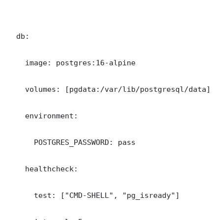
  db:

    image: postgres:16-alpine

    volumes: [pgdata:/var/lib/postgresql/data]

    environment:

      POSTGRES_PASSWORD: pass

    healthcheck:

      test: ["CMD-SHELL", "pg_isready"]
