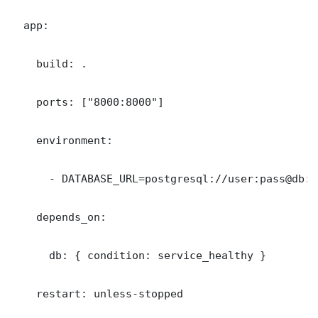
  app:

    build: .

    ports: ["8000:8000"]

    environment:

      - DATABASE_URL=postgresql://user:pass@db:5
    depends_on:

      db: { condition: service_healthy }

    restart: unless-stopped
