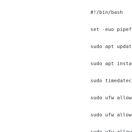
#!/bin/bash

set -euo pipef
sudo apt updat
sudo apt insta
sudo timedatec
sudo ufw allow
sudo ufw allow
sudo ufw allow