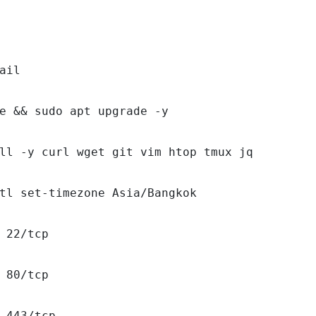
ail

e && sudo apt upgrade -y

ll -y curl wget git vim htop tmux jq

tl set-timezone Asia/Bangkok

 22/tcp

 80/tcp

 443/tcp
