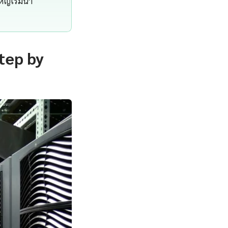
ญ่เริ่มนำ
tep by