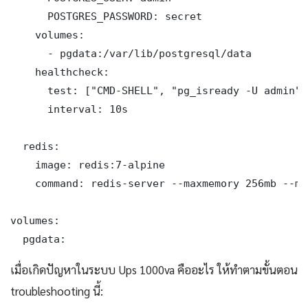
      POSTGRES_PASSWORD: secret

    volumes:

      - pgdata:/var/lib/postgresql/data

    healthcheck:

      test: ["CMD-SHELL", "pg_isready -U admin"]

      interval: 10s

  redis:

    image: redis:7-alpine

    command: redis-server --maxmemory 256mb --ma
volumes:

  pgdata:
เมื่อเกิดปัญหาในระบบ Ups 1000va คืออะไร ให้ทำตามขั้นตอน
troubleshooting นี้: