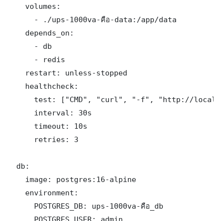
    volumes:

      - ./ups-1000va-คือ-data:/app/data

    depends_on:

      - db

      - redis

    restart: unless-stopped

    healthcheck:

      test: ["CMD", "curl", "-f", "http://localh
      interval: 30s

      timeout: 10s

      retries: 3

  db:

    image: postgres:16-alpine

    environment:

      POSTGRES_DB: ups-1000va-คือ_db

      POSTGRES_USER: admin
