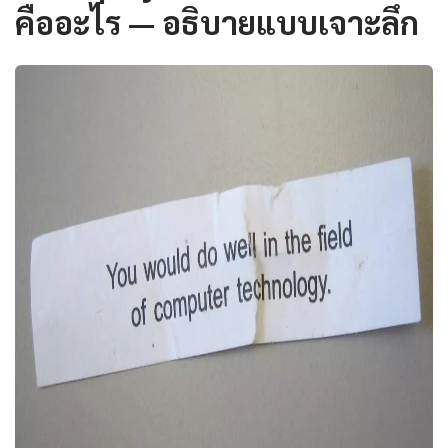
คืออะไร — อธิบายแบบเจาะลึก