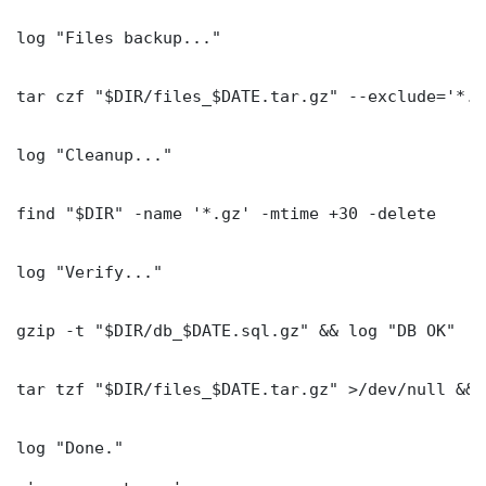
log "Files backup..."

tar czf "$DIR/files_$DATE.tar.gz" --exclude='*.l
log "Cleanup..."

find "$DIR" -name '*.gz' -mtime +30 -delete

log "Verify..."

gzip -t "$DIR/db_$DATE.sql.gz" && log "DB OK"

tar tzf "$DIR/files_$DATE.tar.gz" >/dev/null && 
log "Done." 