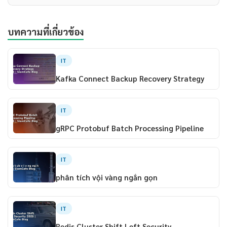
บทความที่เกี่ยวข้อง
IT
Kafka Connect Backup Recovery Strategy
IT
gRPC Protobuf Batch Processing Pipeline
IT
phân tích vội vàng ngắn gọn
IT
Redis Cluster Shift Left Security