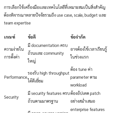
การเลือกใช้เครื่องมือและเทคโนโลยีที่เหมาะสมเป็นสิ่งสำคัญ
ต้องพิจารณาหลายปัจจัยรวมถึง use case, scale, budget และ
team expertise
เกณฑ์
ข้อดี
ข้อจำกัด
มี documentation ครบ
ความง่ายใน
อาจต้องใช้เวลาเรียนรู้
ถ้วนและ community
การตั้งค่า
ในช่วงแรก
ใหญ่
ต้อง tune ค่า
รองรับ high throughput
Performance
parameter ตาม
ได้ดีเยี่ยม
workload
มี security features ครบ
ต้องอัปเดต patch
Security
ถ้วนตามมาตรฐาน
อย่างสม่ำเสมอ
enterprise features
มี open-source version