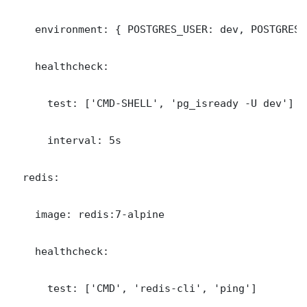
    environment: { POSTGRES_USER: dev, POSTGRES_
    healthcheck:

      test: ['CMD-SHELL', 'pg_isready -U dev']

      interval: 5s

  redis:

    image: redis:7-alpine

    healthcheck:

      test: ['CMD', 'redis-cli', 'ping']
