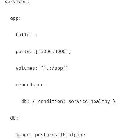
services:

  app:

    build: .

    ports: ['3000:3000']

    volumes: ['.:/app']

    depends_on:

      db: { condition: service_healthy }

  db:

    image: postgres:16-alpine
