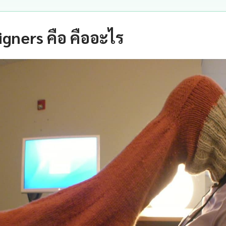
igners คือ คืออะไร