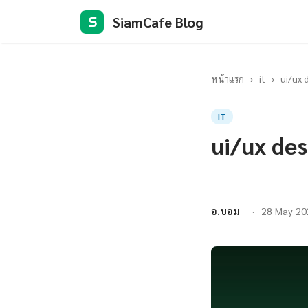
SiamCafe Blog
S
หน้าแรก
›
it
›
ui/ux d
IT
ui/ux desi
อ.บอม
28 May 20