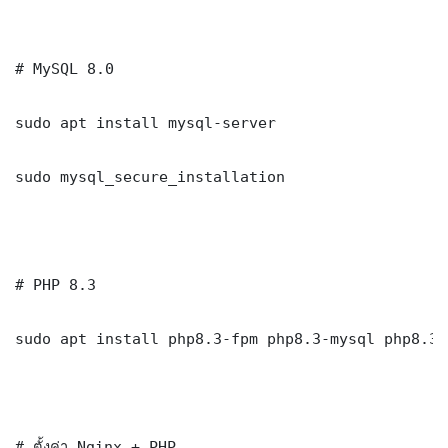
# MySQL 8.0

sudo apt install mysql-server

sudo mysql_secure_installation

# PHP 8.3

sudo apt install php8.3-fpm php8.3-mysql php8.3-
# ตั้งค่า Nginx + PHP
