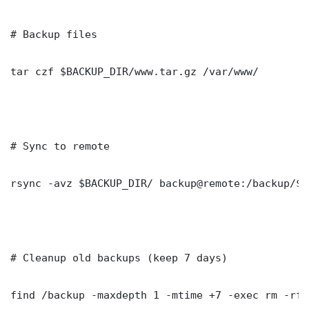
# Backup files

tar czf $BACKUP_DIR/www.tar.gz /var/www/

# Sync to remote

rsync -avz $BACKUP_DIR/ backup@remote:/backup/$DA
# Cleanup old backups (keep 7 days)

find /backup -maxdepth 1 -mtime +7 -exec rm -rf {