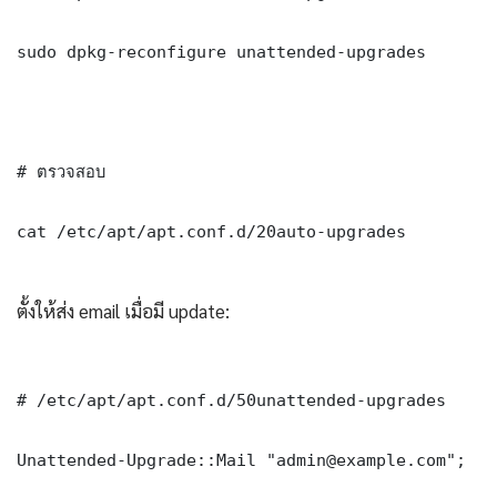
sudo dpkg-reconfigure unattended-upgrades

# ตรวจสอบ

cat /etc/apt/apt.conf.d/20auto-upgrades

ตั้งให้ส่ง email เมื่อมี update:
# /etc/apt/apt.conf.d/50unattended-upgrades

Unattended-Upgrade::Mail "admin@example.com";
