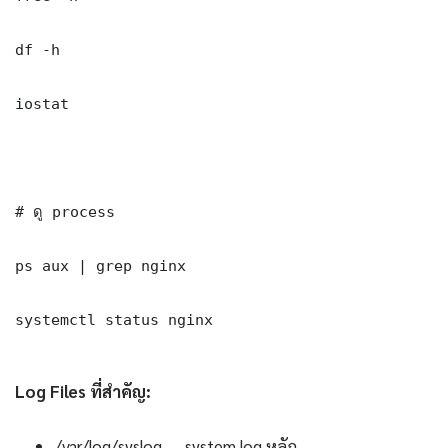
df -h

iostat

# ดู process

ps aux | grep nginx

systemctl status nginx

Log Files ที่สำคัญ:
/var/log/syslog — system log หลัก