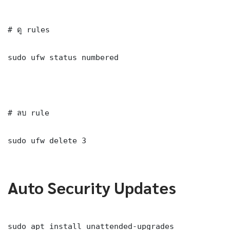
# ดู rules

sudo ufw status numbered

# ลบ rule

sudo ufw delete 3

Auto Security Updates
sudo apt install unattended-upgrades
