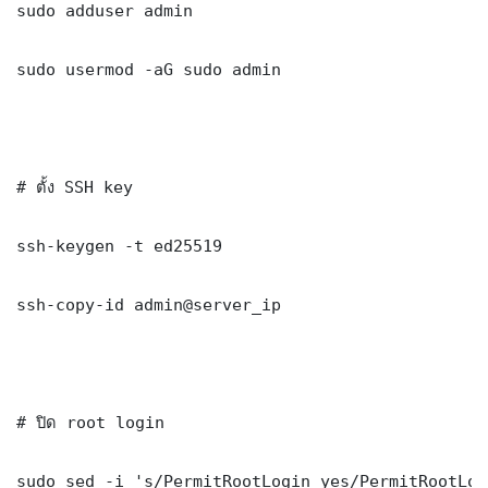
sudo adduser admin

sudo usermod -aG sudo admin

# ตั้ง SSH key

ssh-keygen -t ed25519

ssh-copy-id admin@server_ip

# ปิด root login

sudo sed -i 's/PermitRootLogin yes/PermitRootLog