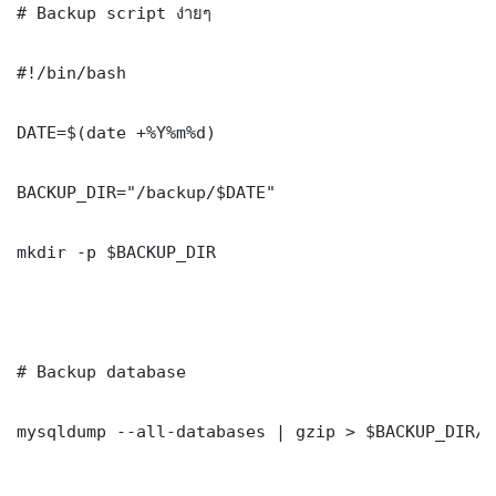
# Backup script ง่ายๆ

#!/bin/bash

DATE=$(date +%Y%m%d)

BACKUP_DIR="/backup/$DATE"

mkdir -p $BACKUP_DIR

# Backup database

mysqldump --all-databases | gzip > $BACKUP_DIR/d