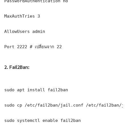
PasswordAuthentication no

MaxAuthTries 3

AllowUsers admin

Port 2222 # เปลี่ยนจาก 22

2. Fail2Ban:
sudo apt install fail2ban

sudo cp /etc/fail2ban/jail.conf /etc/fail2ban/ja
sudo systemctl enable fail2ban
