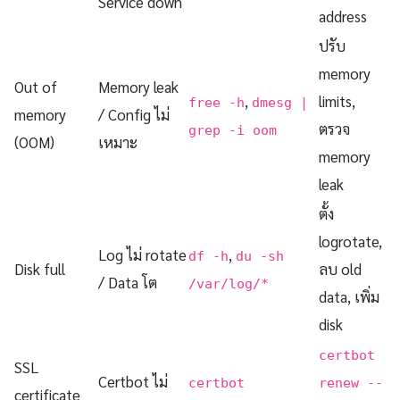
Service down
address
ปรับ
memory
Out of
Memory leak
,
limits,
free -h
dmesg |
memory
/ Config ไม่
ตรวจ
grep -i oom
(OOM)
เหมาะ
memory
leak
ตั้ง
logrotate,
Log ไม่ rotate
,
df -h
du -sh
Disk full
ลบ old
/ Data โต
/var/log/*
data, เพิ่ม
disk
certbot
SSL
Certbot ไม่
certbot
renew --
certificate