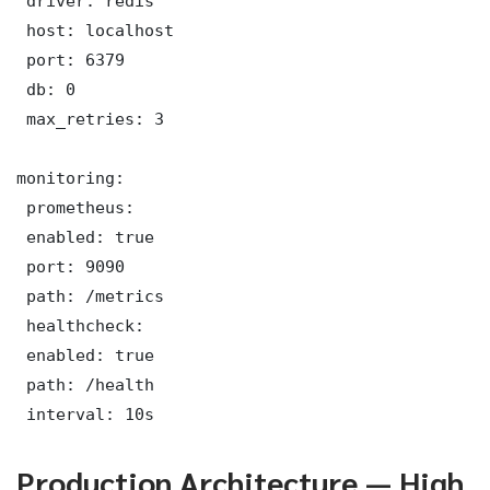
 driver: redis

 host: localhost

 port: 6379

 db: 0

 max_retries: 3

monitoring:

 prometheus:

 enabled: true

 port: 9090

 path: /metrics

 healthcheck:

 enabled: true

 path: /health

 interval: 10s
Production Architecture — High