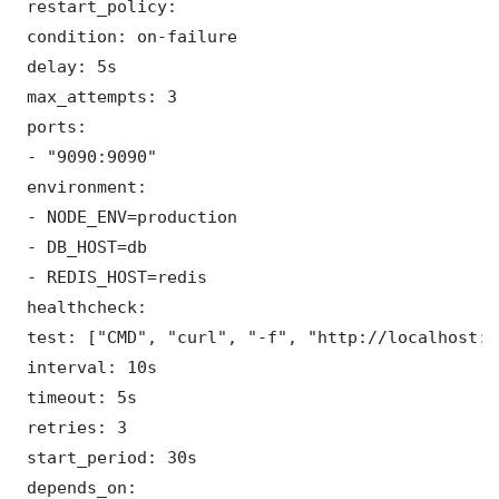
 restart_policy:

 condition: on-failure

 delay: 5s

 max_attempts: 3

 ports:

 - "9090:9090"

 environment:

 - NODE_ENV=production

 - DB_HOST=db

 - REDIS_HOST=redis

 healthcheck:

 test: ["CMD", "curl", "-f", "http://localhost:9
 interval: 10s

 timeout: 5s

 retries: 3

 start_period: 30s

 depends_on:
