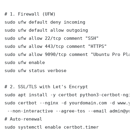
# 1. Firewall (UFW)

sudo ufw default deny incoming

sudo ufw default allow outgoing

sudo ufw allow 22/tcp comment "SSH"

sudo ufw allow 443/tcp comment "HTTPS"

sudo ufw allow 9090/tcp comment "Ubuntu Pro Plat
sudo ufw enable

sudo ufw status verbose

# 2. SSL/TLS with Let's Encrypt

sudo apt install -y certbot python3-certbot-nginx
sudo certbot --nginx -d yourdomain.com -d www.yo
 --non-interactive --agree-tos --email admin@you
# Auto-renewal

sudo systemctl enable certbot.timer
