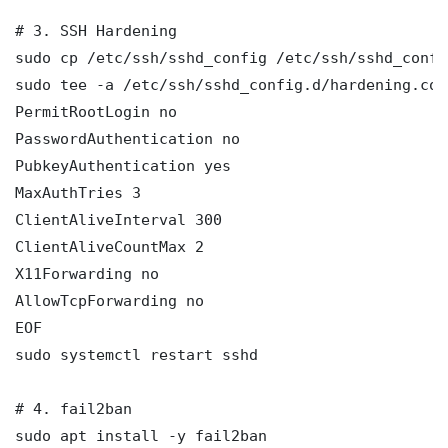
# 3. SSH Hardening

sudo cp /etc/ssh/sshd_config /etc/ssh/sshd_config
sudo tee -a /etc/ssh/sshd_config.d/hardening.con
PermitRootLogin no

PasswordAuthentication no

PubkeyAuthentication yes

MaxAuthTries 3

ClientAliveInterval 300

ClientAliveCountMax 2

X11Forwarding no

AllowTcpForwarding no

EOF

sudo systemctl restart sshd

# 4. fail2ban

sudo apt install -y fail2ban
