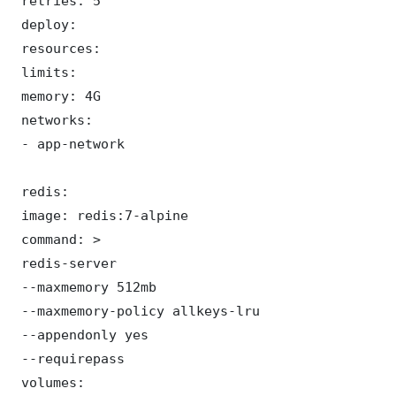
 retries: 5

 deploy:

 resources:

 limits:

 memory: 4G

 networks:

 - app-network

 redis:

 image: redis:7-alpine

 command: >

 redis-server

 --maxmemory 512mb

 --maxmemory-policy allkeys-lru

 --appendonly yes

 --requirepass 

 volumes:
