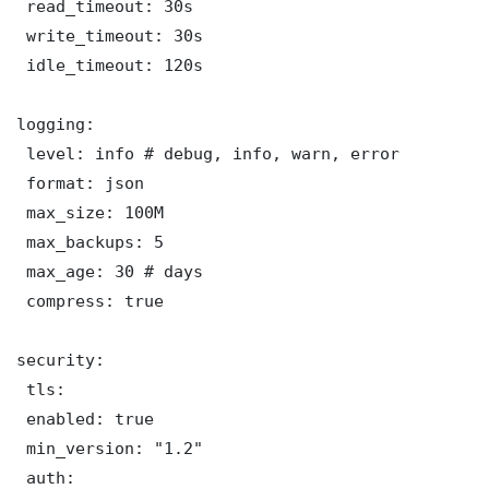
 read_timeout: 30s

 write_timeout: 30s

 idle_timeout: 120s

logging:

 level: info # debug, info, warn, error

 format: json

 max_size: 100M

 max_backups: 5

 max_age: 30 # days

 compress: true

security:

 tls:

 enabled: true

 min_version: "1.2"

 auth:
