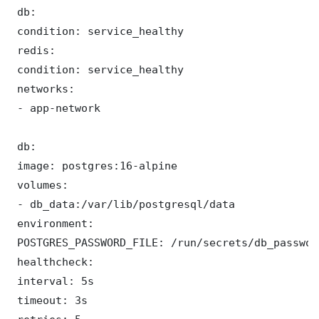
 db:

 condition: service_healthy

 redis:

 condition: service_healthy

 networks:

 - app-network

 db:

 image: postgres:16-alpine

 volumes:

 - db_data:/var/lib/postgresql/data

 environment:

 POSTGRES_PASSWORD_FILE: /run/secrets/db_password
 healthcheck:

 interval: 5s

 timeout: 3s
