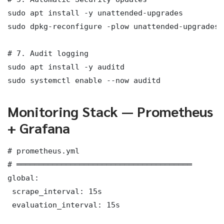
sudo apt install -y unattended-upgrades

sudo dpkg-reconfigure -plow unattended-upgrades

# 7. Audit logging

sudo apt install -y auditd

sudo systemctl enable --now auditd
Monitoring Stack — Prometheus
+ Grafana
# prometheus.yml

# ═══════════════════════════════════════

global:

 scrape_interval: 15s

 evaluation_interval: 15s
