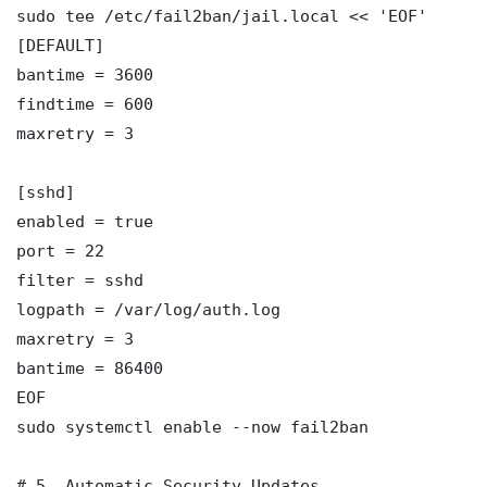
sudo tee /etc/fail2ban/jail.local << 'EOF'

[DEFAULT]

bantime = 3600

findtime = 600

maxretry = 3

[sshd]

enabled = true

port = 22

filter = sshd

logpath = /var/log/auth.log

maxretry = 3

bantime = 86400

EOF

sudo systemctl enable --now fail2ban

# 5. Automatic Security Updates
