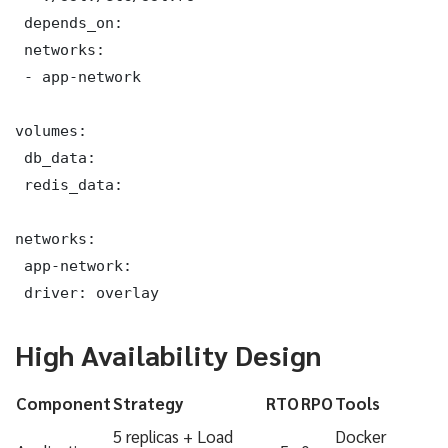
 depends_on:

 networks:

 - app-network

volumes:

 db_data:

 redis_data:

networks:

 app-network:

 driver: overlay
High Availability Design
Component
Strategy
RTO
RPO
Tools
5 replicas + Load
Docker