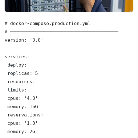
# docker-compose.production.yml

# ═══════════════════════════════════════

version: '3.8'

services:

 deploy:

 replicas: 5

 resources:

 limits:

 cpus: '4.0'

 memory: 16G

 reservations:

 cpus: '1.0'

 memory: 2G
