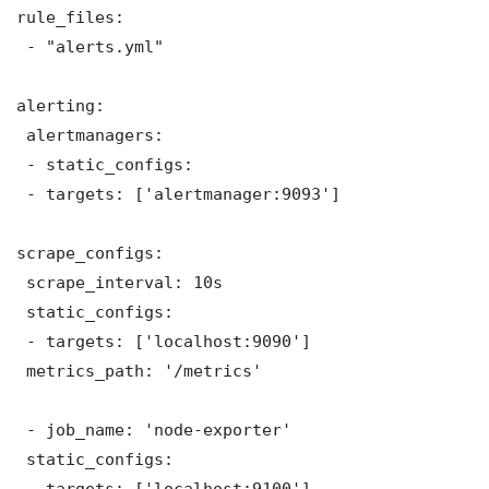
rule_files:

 - "alerts.yml"

alerting:

 alertmanagers:

 - static_configs:

 - targets: ['alertmanager:9093']

scrape_configs:

 scrape_interval: 10s

 static_configs:

 - targets: ['localhost:9090']

 metrics_path: '/metrics'

 - job_name: 'node-exporter'

 static_configs:

 - targets: ['localhost:9100']
