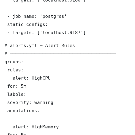
 - job_name: 'postgres'

 static_configs:

 - targets: ['localhost:9187']
# alerts.yml — Alert Rules

# ═══════════════════════════════════════

groups:

 rules:

 - alert: HighCPU

 for: 5m

 labels:

 severity: warning

 annotations:

 - alert: HighMemory

 for: 5m
