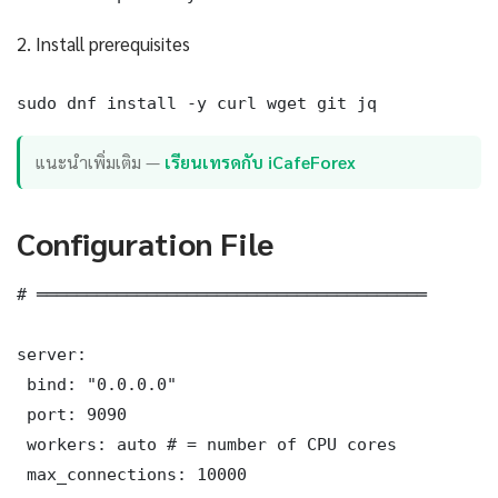
2. Install prerequisites
sudo dnf install -y curl wget git jq
แนะนำเพิ่มเติม —
เรียนเทรดกับ iCafeForex
Configuration File
# ═══════════════════════════════════════

server:

 bind: "0.0.0.0"

 port: 9090

 workers: auto # = number of CPU cores

 max_connections: 10000
