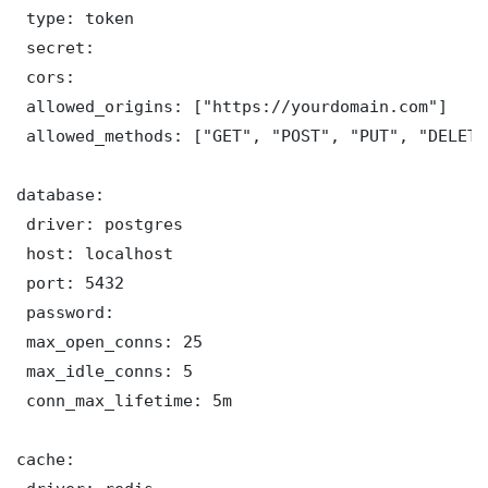
 type: token

 secret: 

 cors:

 allowed_origins: ["https://yourdomain.com"]

 allowed_methods: ["GET", "POST", "PUT", "DELETE"
database:

 driver: postgres

 host: localhost

 port: 5432

 password: 

 max_open_conns: 25

 max_idle_conns: 5

 conn_max_lifetime: 5m

cache:
