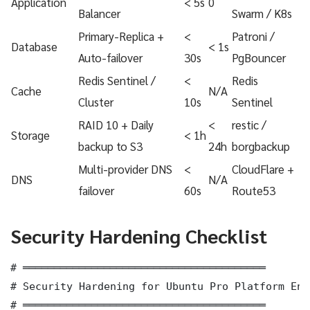
Application
< 5s
0
Balancer
Swarm / K8s
Primary-Replica +
<
Patroni /
Database
< 1s
Auto-failover
30s
PgBouncer
Redis Sentinel /
<
Redis
Cache
N/A
Cluster
10s
Sentinel
RAID 10 + Daily
<
restic /
Storage
< 1h
backup to S3
24h
borgbackup
Multi-provider DNS
<
CloudFlare +
DNS
N/A
failover
60s
Route53
Security Hardening Checklist
# ═══════════════════════════════════════

# Security Hardening for Ubuntu Pro Platform Eng
# ═══════════════════════════════════════
