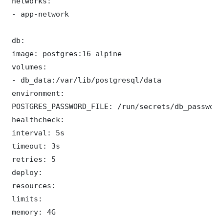
 networks:

 - app-network

 db:

 image: postgres:16-alpine

 volumes:

 - db_data:/var/lib/postgresql/data

 environment:

 POSTGRES_PASSWORD_FILE: /run/secrets/db_password
 healthcheck:

 interval: 5s

 timeout: 3s

 retries: 5

 deploy:

 resources:

 limits:

 memory: 4G
