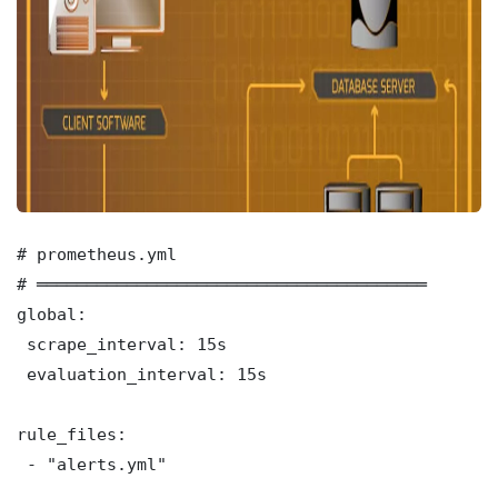
# prometheus.yml

# ═══════════════════════════════════════

global:

 scrape_interval: 15s

 evaluation_interval: 15s

rule_files:

 - "alerts.yml"
