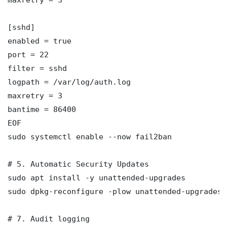
[sshd]

enabled = true

port = 22

filter = sshd

logpath = /var/log/auth.log

maxretry = 3

bantime = 86400

EOF

sudo systemctl enable --now fail2ban

# 5. Automatic Security Updates

sudo apt install -y unattended-upgrades

sudo dpkg-reconfigure -plow unattended-upgrades

# 7. Audit logging
