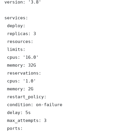
version: '3.8'

services:

 deploy:

 replicas: 3

 resources:

 limits:

 cpus: '16.0'

 memory: 32G

 reservations:

 cpus: '1.0'

 memory: 2G

 restart_policy:

 condition: on-failure

 delay: 5s

 max_attempts: 3

 ports:
