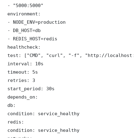
 - "5000:5000"

 environment:

 - NODE_ENV=production

 - DB_HOST=db

 - REDIS_HOST=redis

 healthcheck:

 test: ["CMD", "curl", "-f", "http://localhost:5
 interval: 10s

 timeout: 5s

 retries: 3

 start_period: 30s

 depends_on:

 db:

 condition: service_healthy

 redis:

 condition: service_healthy
