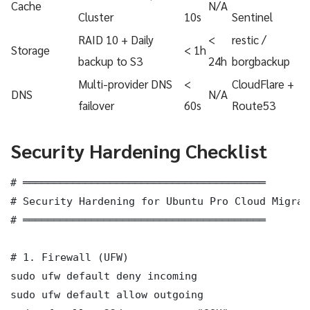
Cache
N/A
Cluster
10s
Sentinel
RAID 10 + Daily
<
restic /
Storage
< 1h
backup to S3
24h
borgbackup
Multi-provider DNS
<
CloudFlare +
DNS
N/A
failover
60s
Route53
Security Hardening Checklist
# ═══════════════════════════════════════

# Security Hardening for Ubuntu Pro Cloud Migrat
# ═══════════════════════════════════════

# 1. Firewall (UFW)

sudo ufw default deny incoming

sudo ufw default allow outgoing
