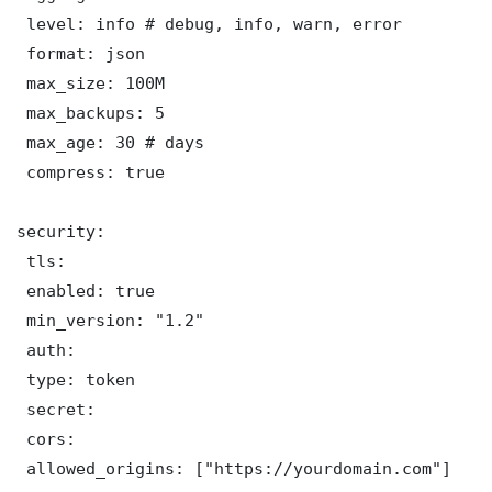
 level: info # debug, info, warn, error

 format: json

 max_size: 100M

 max_backups: 5

 max_age: 30 # days

 compress: true

security:

 tls:

 enabled: true

 min_version: "1.2"

 auth:

 type: token

 secret: 

 cors:

 allowed_origins: ["https://yourdomain.com"]
