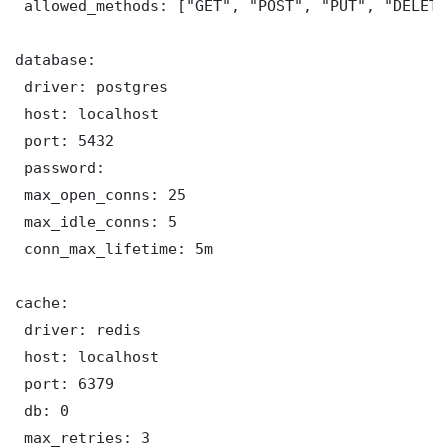
 allowed_methods: ["GET", "POST", "PUT", "DELETE"
database:

 driver: postgres

 host: localhost

 port: 5432

 password: 

 max_open_conns: 25

 max_idle_conns: 5

 conn_max_lifetime: 5m

cache:

 driver: redis

 host: localhost

 port: 6379

 db: 0

 max_retries: 3
