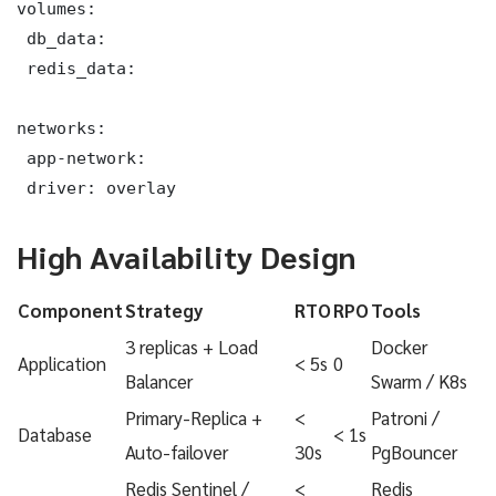
volumes:

 db_data:

 redis_data:

networks:

 app-network:

 driver: overlay
High Availability Design
Component
Strategy
RTO
RPO
Tools
3 replicas + Load
Docker
Application
< 5s
0
Balancer
Swarm / K8s
Primary-Replica +
<
Patroni /
Database
< 1s
Auto-failover
30s
PgBouncer
Redis Sentinel /
<
Redis