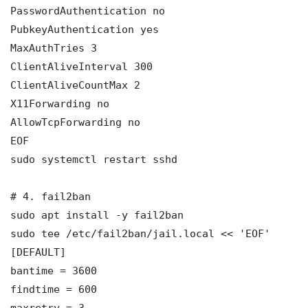
PasswordAuthentication no

PubkeyAuthentication yes

MaxAuthTries 3

ClientAliveInterval 300

ClientAliveCountMax 2

X11Forwarding no

AllowTcpForwarding no

EOF

sudo systemctl restart sshd

# 4. fail2ban

sudo apt install -y fail2ban

sudo tee /etc/fail2ban/jail.local << 'EOF'

[DEFAULT]

bantime = 3600

findtime = 600

maxretry = 3
