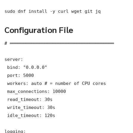
sudo dnf install -y curl wget git jq
Configuration File
# ═══════════════════════════════════════

server:

 bind: "0.0.0.0"

 port: 5000

 workers: auto # = number of CPU cores

 max_connections: 10000

 read_timeout: 30s

 write_timeout: 30s

 idle_timeout: 120s

logging:
