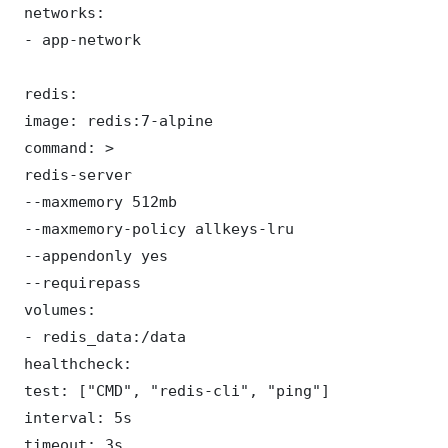
 networks:

 - app-network

 redis:

 image: redis:7-alpine

 command: >

 redis-server

 --maxmemory 512mb

 --maxmemory-policy allkeys-lru

 --appendonly yes

 --requirepass 

 volumes:

 - redis_data:/data

 healthcheck:

 test: ["CMD", "redis-cli", "ping"]

 interval: 5s

 timeout: 3s
