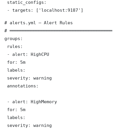
 static_configs:

 - targets: ['localhost:9187']
# alerts.yml — Alert Rules

# ═══════════════════════════════════════

groups:

 rules:

 - alert: HighCPU

 for: 5m

 labels:

 severity: warning

 annotations:

 - alert: HighMemory

 for: 5m

 labels:

 severity: warning
