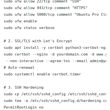
sudo ufw allow 22/tcp comment "SSH"

sudo ufw allow 443/tcp comment "HTTPS"

sudo ufw allow 5000/tcp comment "Ubuntu Pro Clou
sudo ufw enable

sudo ufw status verbose

# 2. SSL/TLS with Let's Encrypt

sudo apt install -y certbot python3-certbot-nginx
sudo certbot --nginx -d yourdomain.com -d www.yo
 --non-interactive --agree-tos --email admin@you
# Auto-renewal

sudo systemctl enable certbot.timer

# 3. SSH Hardening

sudo cp /etc/ssh/sshd_config /etc/ssh/sshd_config
sudo tee -a /etc/ssh/sshd_config.d/hardening.con
PermitRootLogin no
