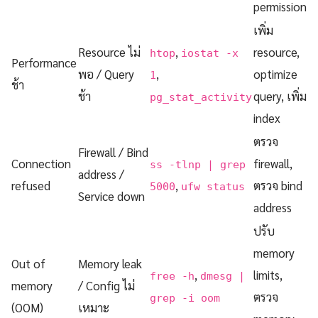
permission
เพิ่ม
Resource ไม่
,
resource,
htop
iostat -x
Performance
พอ / Query
,
optimize
1
ช้า
ช้า
query, เพิ่ม
pg_stat_activity
index
ตรวจ
Firewall / Bind
Connection
firewall,
ss -tlnp | grep
address /
refused
,
ตรวจ bind
5000
ufw status
Service down
address
ปรับ
memory
Out of
Memory leak
,
limits,
free -h
dmesg |
memory
/ Config ไม่
ตรวจ
grep -i oom
(OOM)
เหมาะ