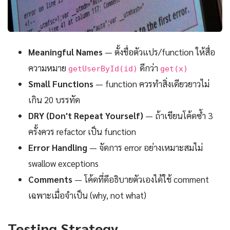
Meaningful Names
— ตั้งชื่อตัวแปร/function ให้สื่อ
ความหมาย
ดีกว่า
getUserById(id)
get(x)
Small Functions
— function ควรทำสิ่งเดียวยาวไม่
เกิน 20 บรรทัด
DRY (Don't Repeat Yourself)
— ถ้าเขียนโค้ดซ้ำ 3
ครั้งควร refactor เป็น function
Error Handling
— จัดการ error อย่างเหมาะสมไม่
swallow exceptions
Comments
— โค้ดที่ดีอธิบายตัวเองได้ใช้ comment
เฉพาะเมื่อจำเป็น (why, not what)
Testing Strategy