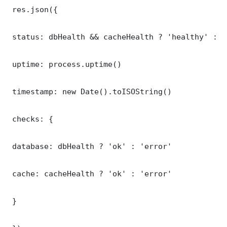
 res.json({

 status: dbHealth && cacheHealth ? 'healthy' : '
 uptime: process.uptime()

 timestamp: new Date().toISOString()

 checks: {

 database: dbHealth ? 'ok' : 'error'

 cache: cacheHealth ? 'ok' : 'error'

 }
