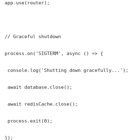
app.use(router);

// Graceful shutdown

process.on('SIGTERM', async () => {

 console.log('Shutting down gracefully...');

 await database.close();

 await redisCache.close();

 process.exit(0);

});
