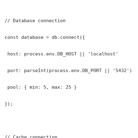
// Database connection

const database = db.connect({

 host: process.env.DB_HOST || 'localhost'

 port: parseInt(process.env.DB_PORT || '5432')

 pool: { min: 5, max: 25 }

});

// Cache connection
