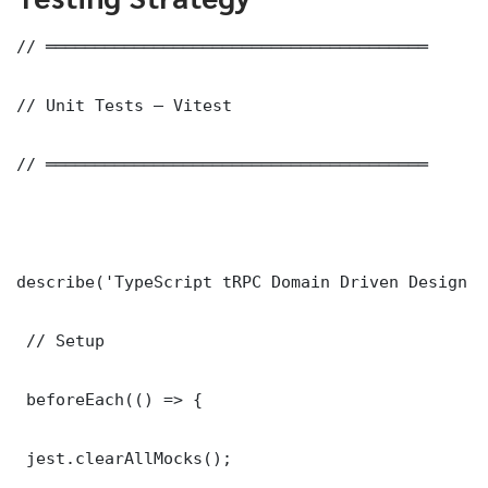
// ═══════════════════════════════════════

// Unit Tests — Vitest

// ═══════════════════════════════════════

describe('TypeScript tRPC Domain Driven Design D
 // Setup

 beforeEach(() => {

 jest.clearAllMocks();
