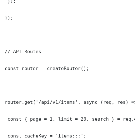
 });

});

// API Routes

const router = createRouter();

router.get('/api/v1/items', async (req, res) => {
 const { page = 1, limit = 20, search } = req.que
 const cacheKey = `items:::`;
