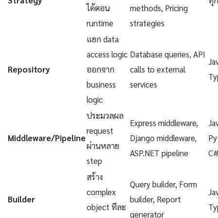
ได้ตอน
methods, Pricing
runtime
strategies
แยก data
access logic
Database queries, API
Ja
Repository
ออกจาก
calls to external
Ty
business
services
logic
ประมวลผล
Express middleware,
Ja
request
Middleware/Pipeline
Django middleware,
Py
ผ่านหลาย
ASP.NET pipeline
C
step
สร้าง
Query builder, Form
complex
Ja
Builder
builder, Report
object ทีละ
Ty
generator