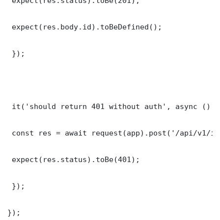
 expect(res.status).toBe(201);

 expect(res.body.id).toBeDefined();

 });

 it('should return 401 without auth', async () =>
 const res = await request(app).post('/api/v1/it
 expect(res.status).toBe(401);

 });

});