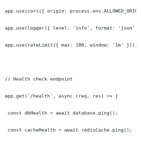
app.use(cors({ origin: process.env.ALLOWED_ORIGI
app.use(logger({ level: 'info', format: 'json' })
app.use(rateLimit({ max: 100, window: '1m' }));

// Health check endpoint

app.get('/health', async (req, res) => {

 const dbHealth = await database.ping();

 const cacheHealth = await redisCache.ping();
