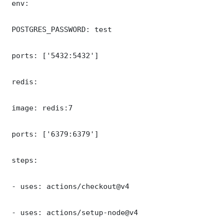
 env:

 POSTGRES_PASSWORD: test

 ports: ['5432:5432']

 redis:

 image: redis:7

 ports: ['6379:6379']

 steps:

 - uses: actions/checkout@v4

 - uses: actions/setup-node@v4
