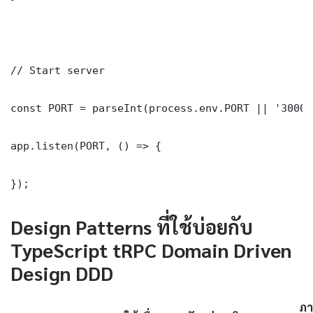
// Start server

const PORT = parseInt(process.env.PORT || '3000')
app.listen(PORT, () => {

});
Design Patterns ที่ใช้บ่อยกับ
TypeScript tRPC Domain Driven
Design DDD
ภา