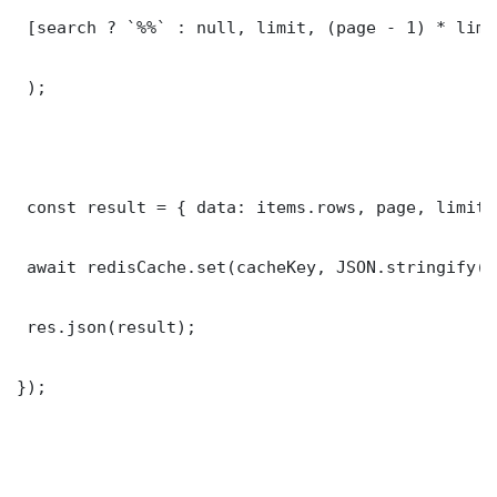
 [search ? `%%` : null, limit, (page - 1) * limit
 );

 const result = { data: items.rows, page, limit,
 await redisCache.set(cacheKey, JSON.stringify(r
 res.json(result);

});
