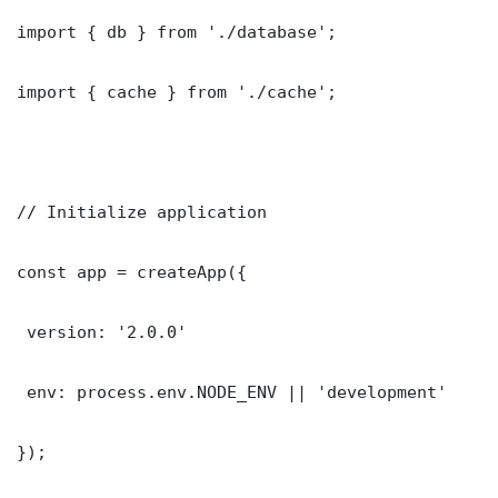
import { db } from './database';

import { cache } from './cache';

// Initialize application

const app = createApp({

 version: '2.0.0'

 env: process.env.NODE_ENV || 'development'

});
