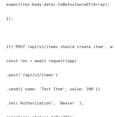
 expect(res.body.data).toBeInstanceOf(Array);

 });

 it('POST /api/v1/items should create item', asy
 const res = await request(app)

 .post('/api/v1/items')

 .send({ name: 'Test Item', value: 100 })

 .set('Authorization', `Bearer `);
