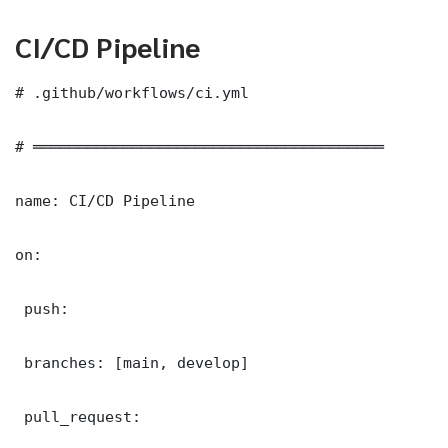
CI/CD Pipeline
# .github/workflows/ci.yml

# ═══════════════════════════════════════

name: CI/CD Pipeline

on:

 push:

 branches: [main, develop]

 pull_request:
