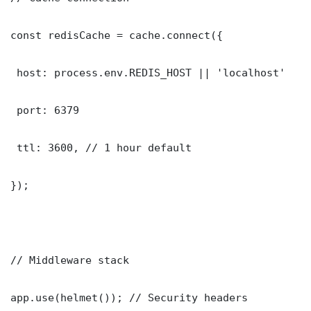
const redisCache = cache.connect({

 host: process.env.REDIS_HOST || 'localhost'

 port: 6379

 ttl: 3600, // 1 hour default

});

// Middleware stack

app.use(helmet()); // Security headers
