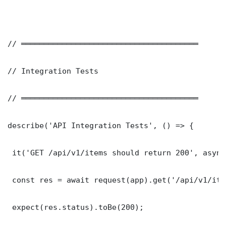
// ═══════════════════════════════════════

// Integration Tests

// ═══════════════════════════════════════

describe('API Integration Tests', () => {

 it('GET /api/v1/items should return 200', async
 const res = await request(app).get('/api/v1/item
 expect(res.status).toBe(200);
