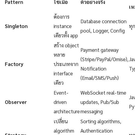
Pattern
ใช้เมื่อ
ตัวอย่างจริง
เห
ต้องการ
Database connection
Singleton
instance
ทุ
pool, Logger, Config
เดียวทั้ง app
สร้าง object
Payment gateway
หลาย
(Stripe/PayPal/Omise),
Ja
Factory
ประเภทจาก
Notification
Ty
interface
(Email/SMS/Push)
เดียว
Event-
WebSocket real-time
Ja
Observer
driven
updates, Pub/Sub
Py
architecture
messaging
เปลี่ยน
Sorting algorithms,
algorithm
Authentication
Strategy
ทุ