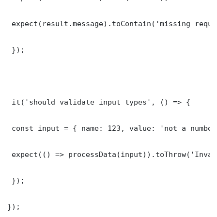
 expect(result.message).toContain('missing requi
 });

 it('should validate input types', () => {

 const input = { name: 123, value: 'not a number'
 expect(() => processData(input)).toThrow('Inval
 });

});
