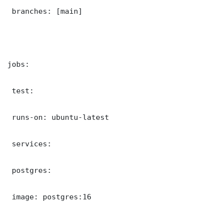
 branches: [main]

jobs:

 test:

 runs-on: ubuntu-latest

 services:

 postgres:

 image: postgres:16
