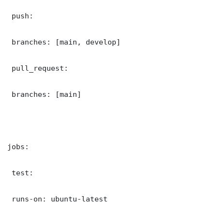
 push:

 branches: [main, develop]

 pull_request:

 branches: [main]

jobs:

 test:

 runs-on: ubuntu-latest
