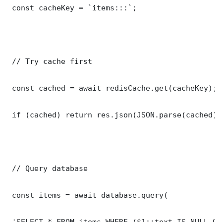
 const cacheKey = `items:::`;

 // Try cache first

 const cached = await redisCache.get(cacheKey);

 if (cached) return res.json(JSON.parse(cached));
 // Query database

 const items = await database.query(

 'SELECT * FROM items WHERE ($1::text IS NULL OR