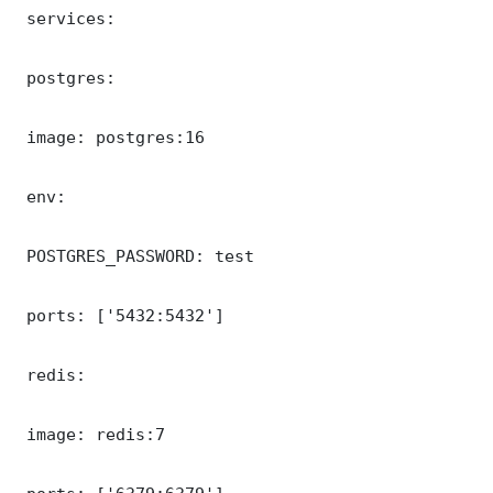
 services:

 postgres:

 image: postgres:16

 env:

 POSTGRES_PASSWORD: test

 ports: ['5432:5432']

 redis:

 image: redis:7
