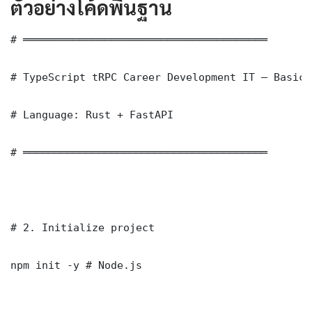
ตัวอย่างโค้ดพื้นฐาน
# ═══════════════════════════════════════

# TypeScript tRPC Career Development IT — Basic 
# Language: Rust + FastAPI

# ═══════════════════════════════════════

# 2. Initialize project

npm init -y # Node.js
