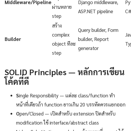
Middleware/Pipeline
Django middleware,
Py
ผ่านหลาย
ASP.NET pipeline
C
step
สร้าง
Query builder, Form
complex
Ja
Builder
builder, Report
object ทีละ
Ty
generator
step
SOLID Principles — หลักการเขียน
โค้ดที่ดี
S
ingle Responsibility — แต่ละ class/function ทำ
หน้าที่เดียวถ้า function ยาวเกิน 20 บรรทัดควรแยกออก
O
pen/Closed — เปิดสำหรับ extension ปิดสำหรับ
modification ใช้ interface/abstract class