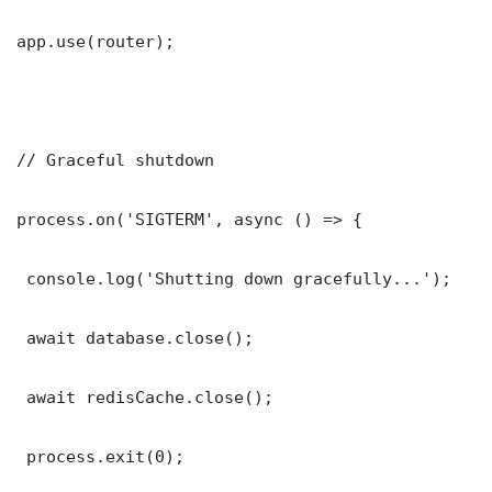
app.use(router);

// Graceful shutdown

process.on('SIGTERM', async () => {

 console.log('Shutting down gracefully...');

 await database.close();

 await redisCache.close();

 process.exit(0);
