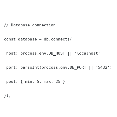
// Database connection

const database = db.connect({

 host: process.env.DB_HOST || 'localhost'

 port: parseInt(process.env.DB_PORT || '5432')

 pool: { min: 5, max: 25 }

});
