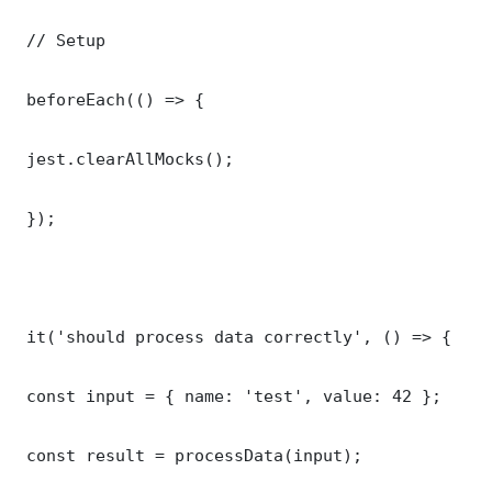
 // Setup

 beforeEach(() => {

 jest.clearAllMocks();

 });

 it('should process data correctly', () => {

 const input = { name: 'test', value: 42 };

 const result = processData(input);
