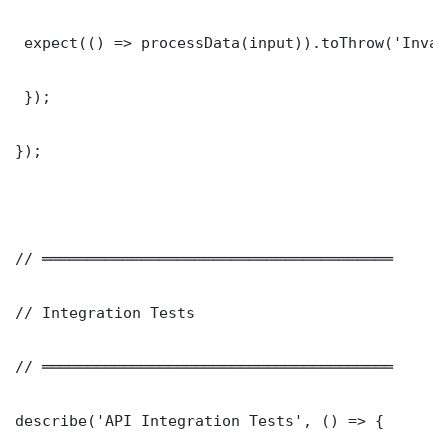
 expect(() => processData(input)).toThrow('Inval
 });

});

// ═══════════════════════════════════════

// Integration Tests

// ═══════════════════════════════════════

describe('API Integration Tests', () => {
