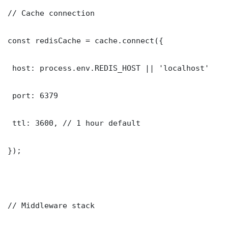
// Cache connection

const redisCache = cache.connect({

 host: process.env.REDIS_HOST || 'localhost'

 port: 6379

 ttl: 3600, // 1 hour default

});

// Middleware stack
