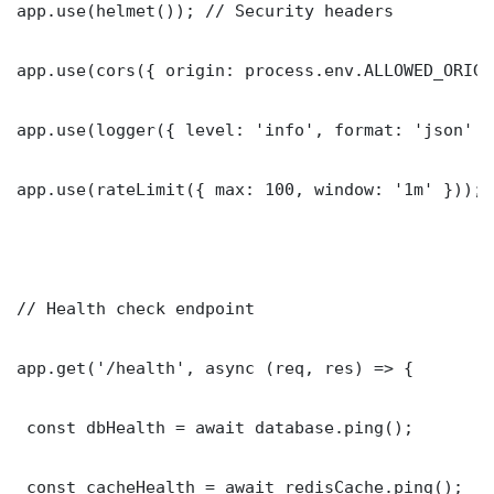
app.use(helmet()); // Security headers

app.use(cors({ origin: process.env.ALLOWED_ORIGI
app.use(logger({ level: 'info', format: 'json' })
app.use(rateLimit({ max: 100, window: '1m' }));

// Health check endpoint

app.get('/health', async (req, res) => {

 const dbHealth = await database.ping();

 const cacheHealth = await redisCache.ping();
