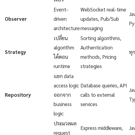
Event-
WebSocket real-time
Ja
Observer
driven
updates, Pub/Sub
Py
architecture
messaging
เปลี่ยน
Sorting algorithms,
algorithm
Authentication
Strategy
ทุ
ได้ตอน
methods, Pricing
runtime
strategies
แยก data
access logic
Database queries, API
Ja
Repository
ออกจาก
calls to external
Ty
business
services
logic
ประมวลผล
Express middleware,
Ja
request