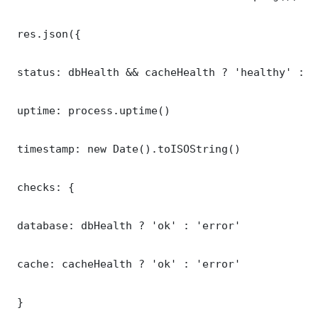
 res.json({

 status: dbHealth && cacheHealth ? 'healthy' : '
 uptime: process.uptime()

 timestamp: new Date().toISOString()

 checks: {

 database: dbHealth ? 'ok' : 'error'

 cache: cacheHealth ? 'ok' : 'error'

 }
