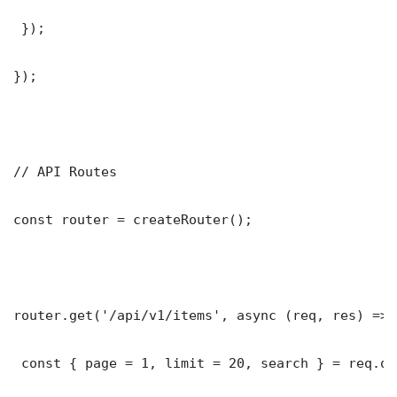
 });

});

// API Routes

const router = createRouter();

router.get('/api/v1/items', async (req, res) => {
 const { page = 1, limit = 20, search } = req.que