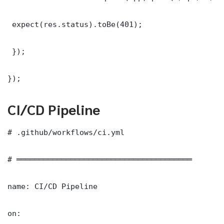
 expect(res.status).toBe(401);

 });

});
CI/CD Pipeline
# .github/workflows/ci.yml

# ═══════════════════════════════════════

name: CI/CD Pipeline

on:
