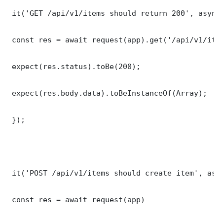
 it('GET /api/v1/items should return 200', async
 const res = await request(app).get('/api/v1/item
 expect(res.status).toBe(200);

 expect(res.body.data).toBeInstanceOf(Array);

 });

 it('POST /api/v1/items should create item', asy
 const res = await request(app)
