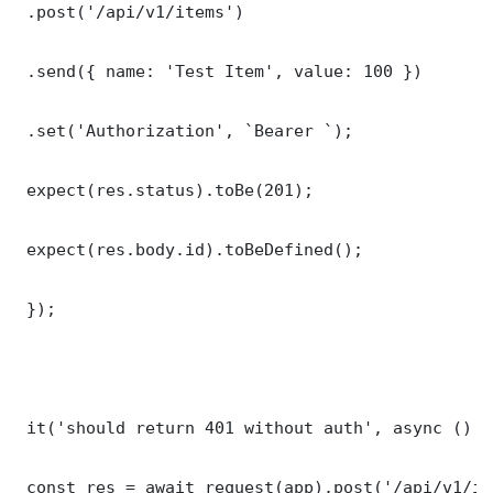
 .post('/api/v1/items')

 .send({ name: 'Test Item', value: 100 })

 .set('Authorization', `Bearer `);

 expect(res.status).toBe(201);

 expect(res.body.id).toBeDefined();

 });

 it('should return 401 without auth', async () =>
 const res = await request(app).post('/api/v1/it