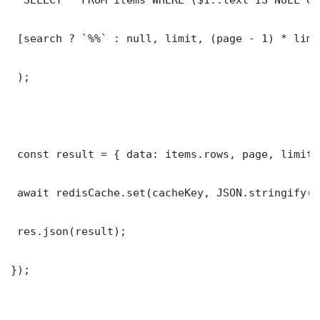
 [search ? `%%` : null, limit, (page - 1) * limit
 );

 const result = { data: items.rows, page, limit,
 await redisCache.set(cacheKey, JSON.stringify(r
 res.json(result);

});
