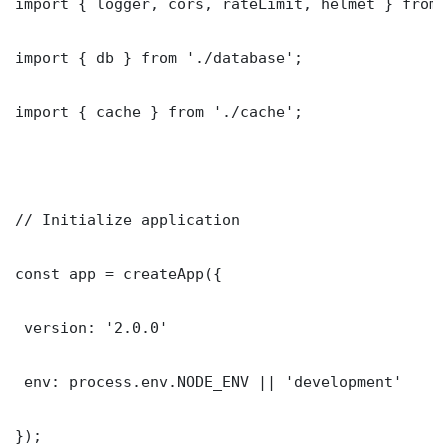
import { logger, cors, rateLimit, helmet } from 
import { db } from './database';

import { cache } from './cache';

// Initialize application

const app = createApp({

 version: '2.0.0'

 env: process.env.NODE_ENV || 'development'

});
