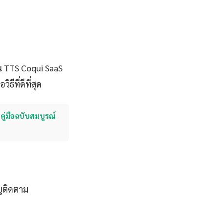
น TTS Coqui SaaS
ีที่ดีที่สุด
คู่มือฉบับสมบูรณ์
ญติดตาม