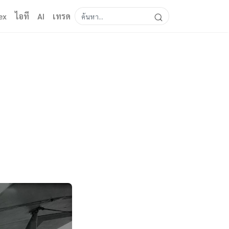
ex
ไอที
AI
เทรด