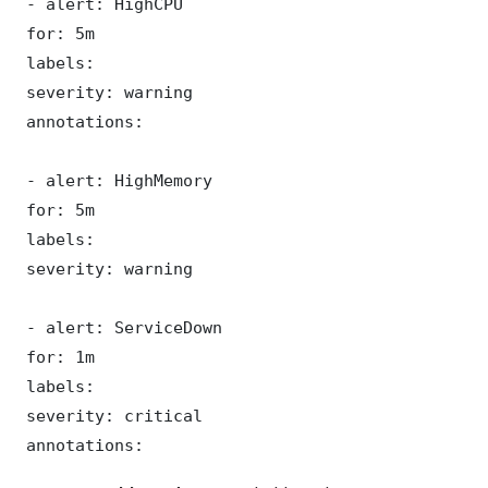
 - alert: HighCPU

 for: 5m

 labels:

 severity: warning

 annotations:

 - alert: HighMemory

 for: 5m

 labels:

 severity: warning

 - alert: ServiceDown

 for: 1m

 labels:

 severity: critical

 annotations: