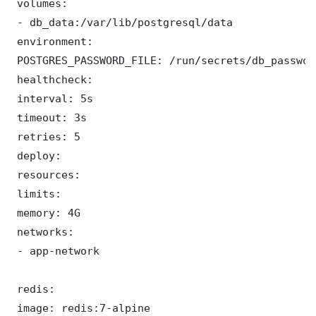
 volumes:

 - db_data:/var/lib/postgresql/data

 environment:

 POSTGRES_PASSWORD_FILE: /run/secrets/db_password
 healthcheck:

 interval: 5s

 timeout: 3s

 retries: 5

 deploy:

 resources:

 limits:

 memory: 4G

 networks:

 - app-network

 redis:

 image: redis:7-alpine
