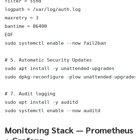
filter = sshd

logpath = /var/log/auth.log

maxretry = 3

bantime = 86400

EOF

sudo systemctl enable --now fail2ban

# 5. Automatic Security Updates

sudo apt install -y unattended-upgrades

sudo dpkg-reconfigure -plow unattended-upgrades

# 7. Audit logging

sudo apt install -y auditd

sudo systemctl enable --now auditd
Monitoring Stack — Prometheus