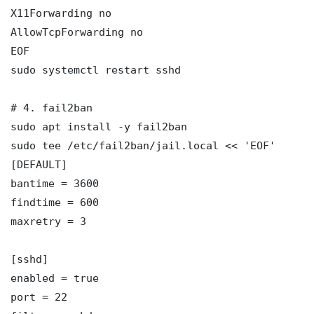
X11Forwarding no

AllowTcpForwarding no

EOF

sudo systemctl restart sshd

# 4. fail2ban

sudo apt install -y fail2ban

sudo tee /etc/fail2ban/jail.local << 'EOF'

[DEFAULT]

bantime = 3600

findtime = 600

maxretry = 3

[sshd]

enabled = true

port = 22
