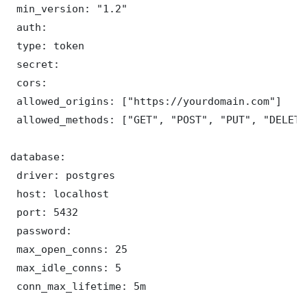
 min_version: "1.2"

 auth:

 type: token

 secret: 

 cors:

 allowed_origins: ["https://yourdomain.com"]

 allowed_methods: ["GET", "POST", "PUT", "DELETE"
database:

 driver: postgres

 host: localhost

 port: 5432

 password: 

 max_open_conns: 25

 max_idle_conns: 5

 conn_max_lifetime: 5m
