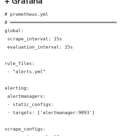
+ Grafana
# prometheus.yml

# ═══════════════════════════════════════

global:

 scrape_interval: 15s

 evaluation_interval: 15s

rule_files:

 - "alerts.yml"

alerting:

 alertmanagers:

 - static_configs:

 - targets: ['alertmanager:9093']

scrape_configs:
