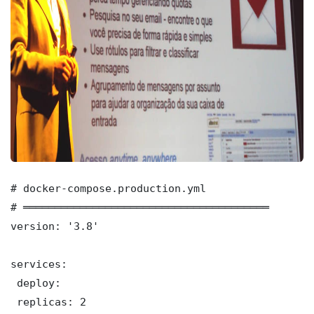
# docker-compose.production.yml

# ═══════════════════════════════════════

version: '3.8'

services:

 deploy:

 replicas: 2
