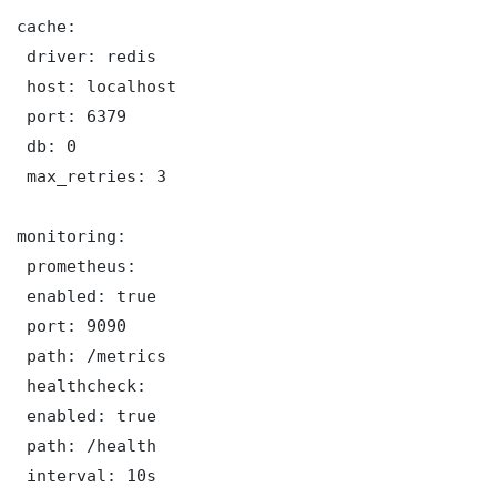
cache:

 driver: redis

 host: localhost

 port: 6379

 db: 0

 max_retries: 3

monitoring:

 prometheus:

 enabled: true

 port: 9090

 path: /metrics

 healthcheck:

 enabled: true

 path: /health

 interval: 10s