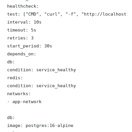
 healthcheck:

 test: ["CMD", "curl", "-f", "http://localhost:3
 interval: 10s

 timeout: 5s

 retries: 3

 start_period: 30s

 depends_on:

 db:

 condition: service_healthy

 redis:

 condition: service_healthy

 networks:

 - app-network

 db:

 image: postgres:16-alpine
