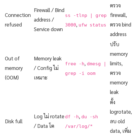
ตรวจ
Firewall / Bind
Connection
firewall,
ss -tlnp | grep
address /
refused
,
ตรวจ bind
3000
ufw status
Service down
address
ปรับ
memory
Out of
Memory leak
,
limits,
free -h
dmesg |
memory
/ Config ไม่
ตรวจ
grep -i oom
(OOM)
เหมาะ
memory
leak
ตั้ง
logrotate,
Log ไม่ rotate
,
df -h
du -sh
Disk full
ลบ old
/ Data โต
/var/log/*
data, เพิ่ม