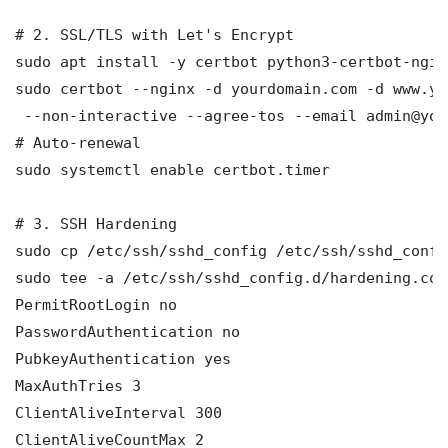
# 2. SSL/TLS with Let's Encrypt

sudo apt install -y certbot python3-certbot-nginx
sudo certbot --nginx -d yourdomain.com -d www.yo
 --non-interactive --agree-tos --email admin@you
# Auto-renewal

sudo systemctl enable certbot.timer

# 3. SSH Hardening

sudo cp /etc/ssh/sshd_config /etc/ssh/sshd_config
sudo tee -a /etc/ssh/sshd_config.d/hardening.con
PermitRootLogin no

PasswordAuthentication no

PubkeyAuthentication yes

MaxAuthTries 3

ClientAliveInterval 300

ClientAliveCountMax 2
