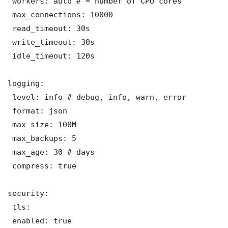
 workers: auto # = number of CPU cores

 max_connections: 10000

 read_timeout: 30s

 write_timeout: 30s

 idle_timeout: 120s

logging:

 level: info # debug, info, warn, error

 format: json

 max_size: 100M

 max_backups: 5

 max_age: 30 # days

 compress: true

security:

 tls:

 enabled: true
