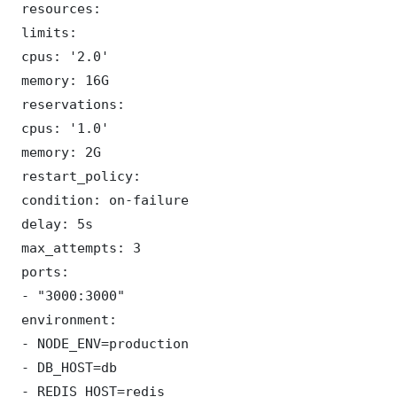
 resources:

 limits:

 cpus: '2.0'

 memory: 16G

 reservations:

 cpus: '1.0'

 memory: 2G

 restart_policy:

 condition: on-failure

 delay: 5s

 max_attempts: 3

 ports:

 - "3000:3000"

 environment:

 - NODE_ENV=production

 - DB_HOST=db

 - REDIS_HOST=redis
