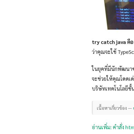
try catch java คือ
ว่าคุณจะใช้ TypeSc
ในยุคที่มีนักพัฒนา
จะช่วยให้คุณโดดเด่น
บริษัทเทคโนโลยีชั
เนื้อหาเกี่ยวข้อง —
อ่านเพิ่ม: คำสั่ง h