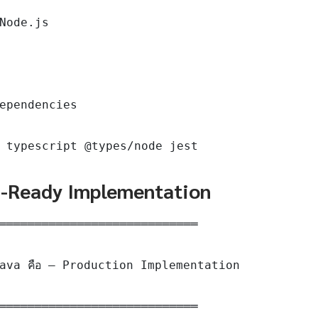
Node.js

ependencies

 typescript @types/node jest
n-Ready Implementation
════════════════════════════

ava คือ — Production Implementation

════════════════════════════
