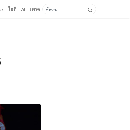
ex
ไอที
AI
เทรด
6