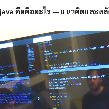
 java คือคืออะไร — แนวคิดและหล