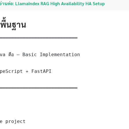
อ่านต่อ: LlamaIndex RAG High Availability HA Setup
ดพื้นฐาน
═══════════════════════════

va คือ — Basic Implementation

peScript + FastAPI

═══════════════════════════

e project
