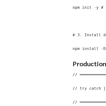
npm init -y # 
# 3. Install d
npm install -D
Productio
// ═══════════
// try catch j
// ═══════════