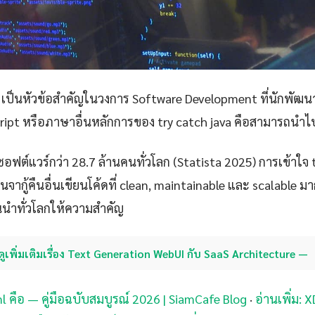
เป็นหัวข้อสำคัญในวงการ Software Development ที่นักพัฒน
ript หรือภาษาอื่นหลักการของ try catch java คือสามารถนำไปป
ซอฟต์แวร์กว่า 28.7 ล้านคนทั่วโลก (Statista 2025) การเข้าใจ t
จากู้คืนอื่นเขียนโค้ดที่ clean, maintainable และ scalable มากขึ้
้นนำทั่วโลกให้ความสำคัญ
ดูเพิ่มเติมเรื่อง Text Generation WebUI กับ SaaS Architecture —
tml คือ — คู่มือฉบับสมบูรณ์ 2026 | SiamCafe Blog
·
อ่านเพิ่ม: 