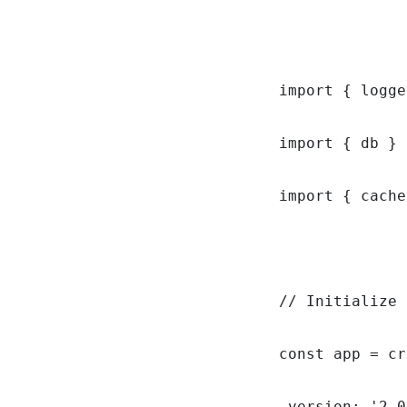
import { logge
import { db } 
import { cache
// Initialize 
const app = cr
 version: '2.0