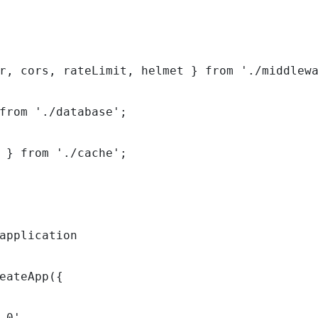
r, cors, rateLimit, helmet } from './middlewa
from './database';

 } from './cache';

application

eateApp({

.0'
