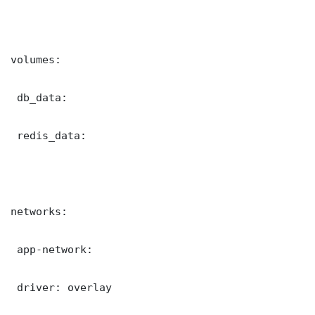
volumes:

 db_data:

 redis_data:

networks:

 app-network:

 driver: overlay