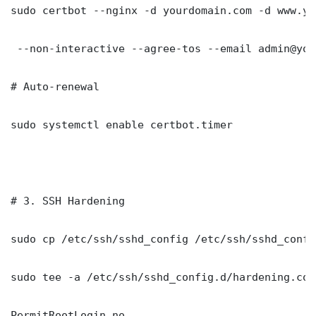
sudo certbot --nginx -d yourdomain.com -d www.yo
 --non-interactive --agree-tos --email admin@you
# Auto-renewal

sudo systemctl enable certbot.timer

# 3. SSH Hardening

sudo cp /etc/ssh/sshd_config /etc/ssh/sshd_config
sudo tee -a /etc/ssh/sshd_config.d/hardening.con
PermitRootLogin no
