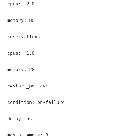
 cpus: '2.0'

 memory: 8G

 reservations:

 cpus: '1.0'

 memory: 2G

 restart_policy:

 condition: on-failure

 delay: 5s

 max_attempts: 3
