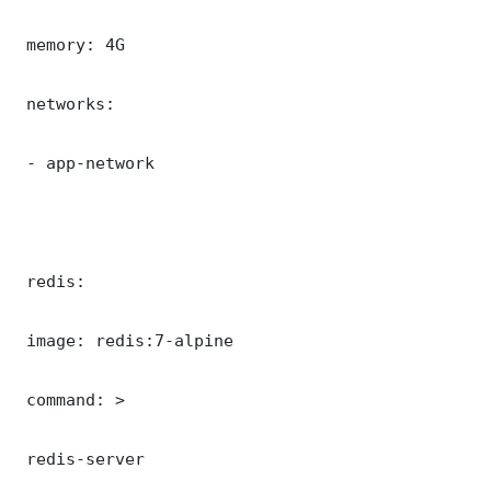
 memory: 4G

 networks:

 - app-network

 redis:

 image: redis:7-alpine

 command: >

 redis-server
