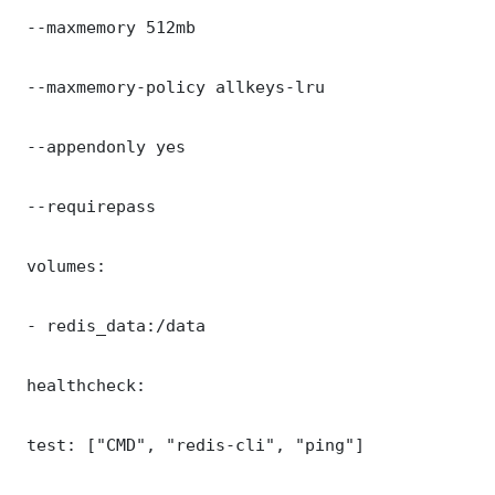
 --maxmemory 512mb

 --maxmemory-policy allkeys-lru

 --appendonly yes

 --requirepass 

 volumes:

 - redis_data:/data

 healthcheck:

 test: ["CMD", "redis-cli", "ping"]
