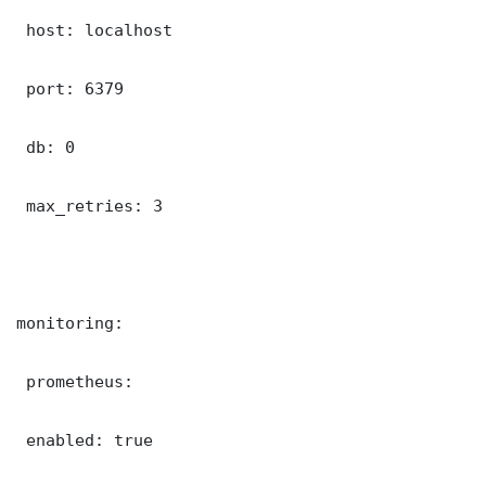
 host: localhost

 port: 6379

 db: 0

 max_retries: 3

monitoring:

 prometheus:

 enabled: true
