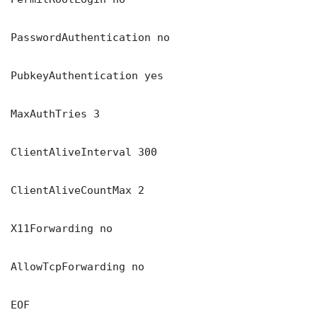
PasswordAuthentication no

PubkeyAuthentication yes

MaxAuthTries 3

ClientAliveInterval 300

ClientAliveCountMax 2

X11Forwarding no

AllowTcpForwarding no

EOF
