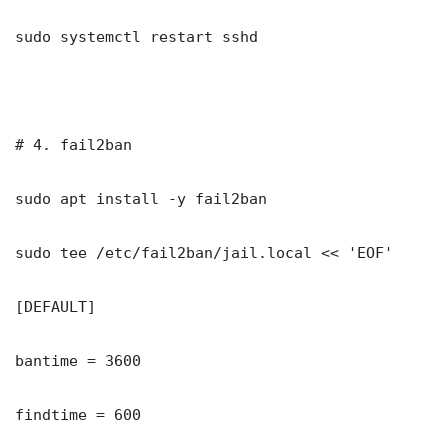
sudo systemctl restart sshd

# 4. fail2ban

sudo apt install -y fail2ban

sudo tee /etc/fail2ban/jail.local << 'EOF'

[DEFAULT]

bantime = 3600

findtime = 600
