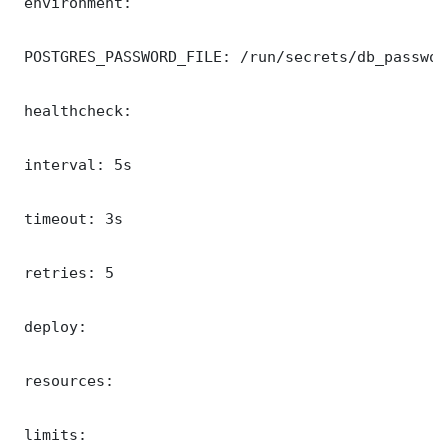
 environment:

 POSTGRES_PASSWORD_FILE: /run/secrets/db_password
 healthcheck:

 interval: 5s

 timeout: 3s

 retries: 5

 deploy:

 resources:

 limits:
