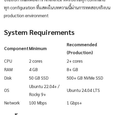
ทุก configuration ที่แสดงในบทความนี้ผ่านการทดสอบจริงบน
production environment
System Requirements
Recommended
Component
Minimum
(Production)
CPU
2 cores
2+ cores
RAM
4 GB
8+ GB
Disk
50 GB SSD
500+ GB NVMe SSD
Ubuntu 22.04+ /
OS
Ubuntu 24.04 LTS
Rocky 9+
Network
100 Mbps
1 Gbps+