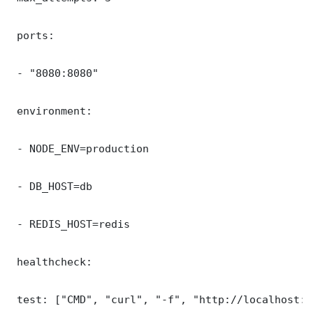
 ports:

 - "8080:8080"

 environment:

 - NODE_ENV=production

 - DB_HOST=db

 - REDIS_HOST=redis

 healthcheck:

 test: ["CMD", "curl", "-f", "http://localhost:8