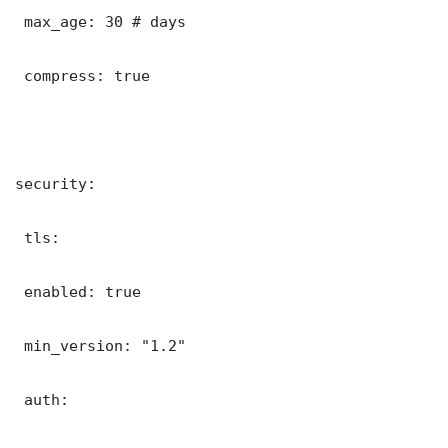
 max_age: 30 # days

 compress: true

security:

 tls:

 enabled: true

 min_version: "1.2"

 auth:
