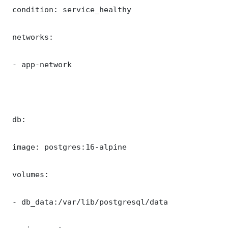
 condition: service_healthy

 networks:

 - app-network

 db:

 image: postgres:16-alpine

 volumes:

 - db_data:/var/lib/postgresql/data
