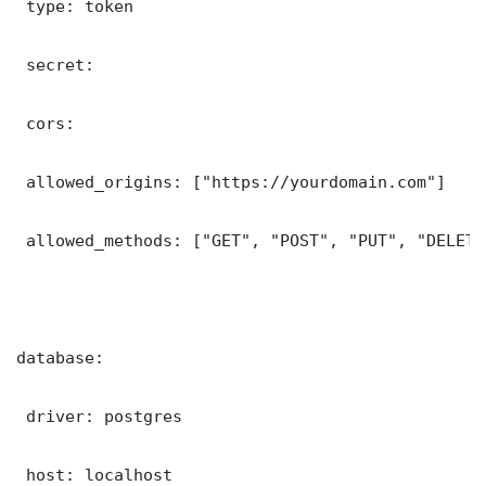
 type: token

 secret: 

 cors:

 allowed_origins: ["https://yourdomain.com"]

 allowed_methods: ["GET", "POST", "PUT", "DELETE"
database:

 driver: postgres

 host: localhost
