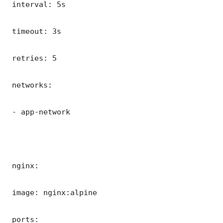
 interval: 5s

 timeout: 3s

 retries: 5

 networks:

 - app-network

 nginx:

 image: nginx:alpine

 ports:
