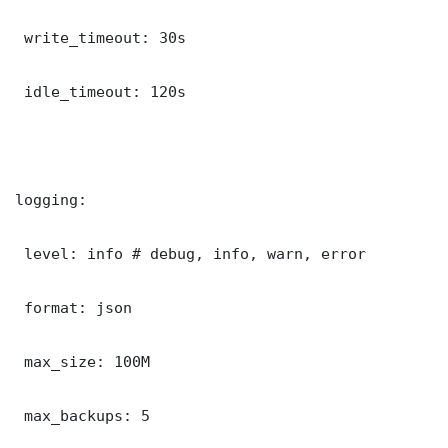
 write_timeout: 30s

 idle_timeout: 120s

logging:

 level: info # debug, info, warn, error

 format: json

 max_size: 100M

 max_backups: 5
