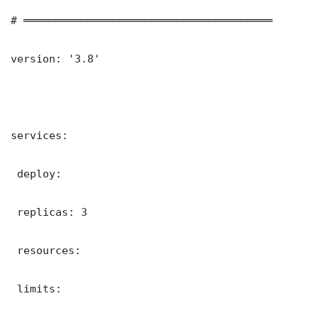
# ═══════════════════════════════════════

version: '3.8'

services:

 deploy:

 replicas: 3

 resources:

 limits:
