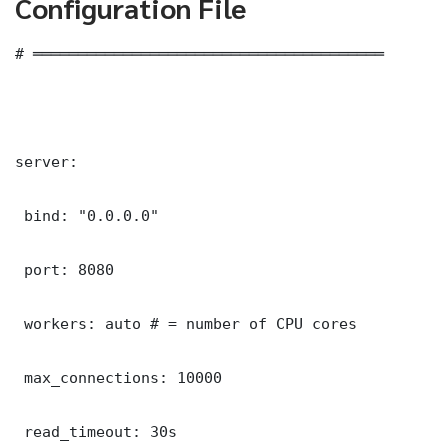
Configuration File
# ═══════════════════════════════════════

server:

 bind: "0.0.0.0"

 port: 8080

 workers: auto # = number of CPU cores

 max_connections: 10000

 read_timeout: 30s
