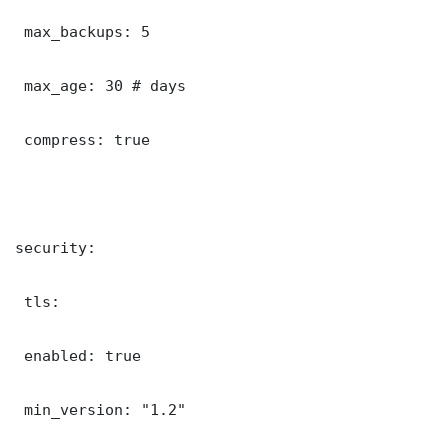
 max_backups: 5

 max_age: 30 # days

 compress: true

security:

 tls:

 enabled: true

 min_version: "1.2"
