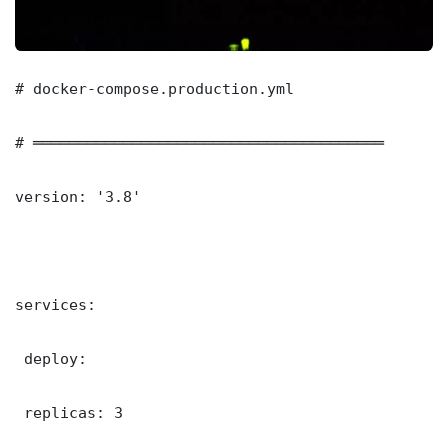
# docker-compose.production.yml

# ═══════════════════════════════════════

version: '3.8'

services:

 deploy:

 replicas: 3
