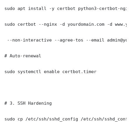
sudo apt install -y certbot python3-certbot-nginx
sudo certbot --nginx -d yourdomain.com -d www.yo
 --non-interactive --agree-tos --email admin@you
# Auto-renewal

sudo systemctl enable certbot.timer

# 3. SSH Hardening

sudo cp /etc/ssh/sshd_config /etc/ssh/sshd_config