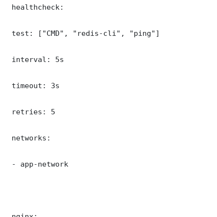
 healthcheck:

 test: ["CMD", "redis-cli", "ping"]

 interval: 5s

 timeout: 3s

 retries: 5

 networks:

 - app-network

 nginx:
