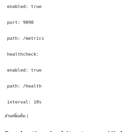
 enabled: true

 port: 9090

 path: /metrics

 healthcheck:

 enabled: true

 path: /health

 interval: 10s
อ่านเพิ่มเติม: |