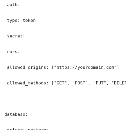
 auth:

 type: token

 secret: 

 cors:

 allowed_origins: ["https://yourdomain.com"]

 allowed_methods: ["GET", "POST", "PUT", "DELETE"
database:

 driver: postgres
