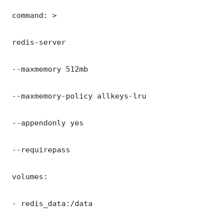
 command: >

 redis-server

 --maxmemory 512mb

 --maxmemory-policy allkeys-lru

 --appendonly yes

 --requirepass 

 volumes:

 - redis_data:/data
