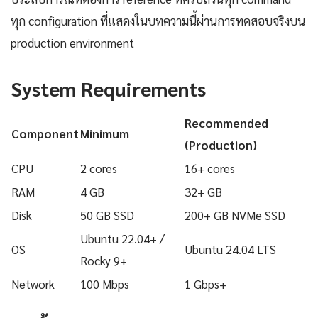
ทุก configuration ที่แสดงในบทความนี้ผ่านการทดสอบจริงบน
production environment
System Requirements
Recommended
Component
Minimum
(Production)
CPU
2 cores
16+ cores
RAM
4 GB
32+ GB
Disk
50 GB SSD
200+ GB NVMe SSD
Ubuntu 22.04+ /
OS
Ubuntu 24.04 LTS
Rocky 9+
Network
100 Mbps
1 Gbps+