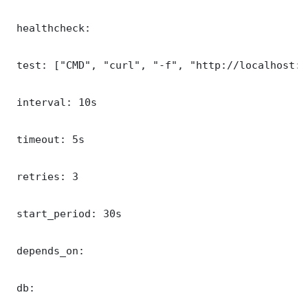
 healthcheck:

 test: ["CMD", "curl", "-f", "http://localhost:3
 interval: 10s

 timeout: 5s

 retries: 3

 start_period: 30s

 depends_on:

 db:
