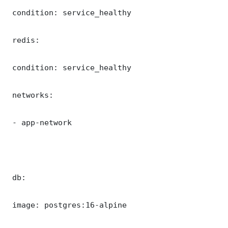
 condition: service_healthy

 redis:

 condition: service_healthy

 networks:

 - app-network

 db:

 image: postgres:16-alpine
