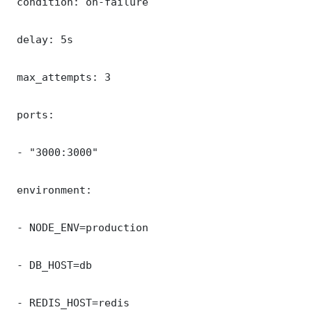
 condition: on-failure

 delay: 5s

 max_attempts: 3

 ports:

 - "3000:3000"

 environment:

 - NODE_ENV=production

 - DB_HOST=db

 - REDIS_HOST=redis
