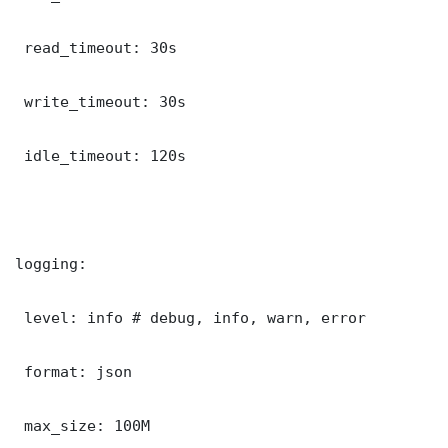
 read_timeout: 30s

 write_timeout: 30s

 idle_timeout: 120s

logging:

 level: info # debug, info, warn, error

 format: json

 max_size: 100M
