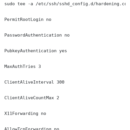
sudo tee -a /etc/ssh/sshd_config.d/hardening.con
PermitRootLogin no

PasswordAuthentication no

PubkeyAuthentication yes

MaxAuthTries 3

ClientAliveInterval 300

ClientAliveCountMax 2

X11Forwarding no

AllowTcpForwarding no
