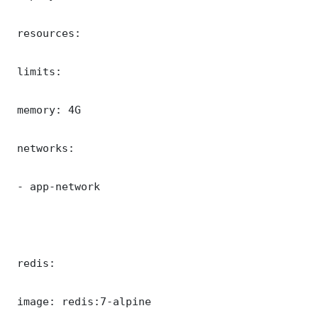
 resources:

 limits:

 memory: 4G

 networks:

 - app-network

 redis:

 image: redis:7-alpine
