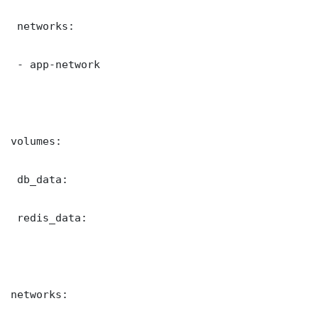
 networks:

 - app-network

volumes:

 db_data:

 redis_data:

networks:
