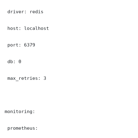
 driver: redis

 host: localhost

 port: 6379

 db: 0

 max_retries: 3

monitoring:

 prometheus:
