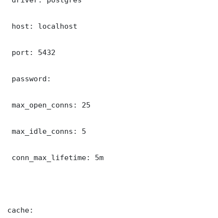
 host: localhost

 port: 5432

 password: 

 max_open_conns: 25

 max_idle_conns: 5

 conn_max_lifetime: 5m

cache:
