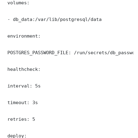
 volumes:

 - db_data:/var/lib/postgresql/data

 environment:

 POSTGRES_PASSWORD_FILE: /run/secrets/db_password
 healthcheck:

 interval: 5s

 timeout: 3s

 retries: 5

 deploy:
