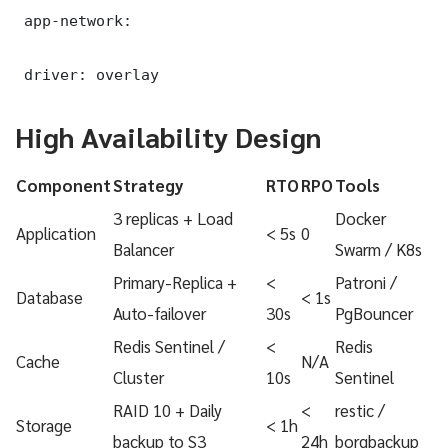
 app-network:

 driver: overlay
High Availability Design
Component
Strategy
RTO
RPO
Tools
3 replicas + Load
Docker
Application
< 5s
0
Balancer
Swarm / K8s
Primary-Replica +
<
Patroni /
Database
< 1s
Auto-failover
30s
PgBouncer
Redis Sentinel /
<
Redis
Cache
N/A
Cluster
10s
Sentinel
RAID 10 + Daily
<
restic /
Storage
< 1h
backup to S3
24h
borgbackup