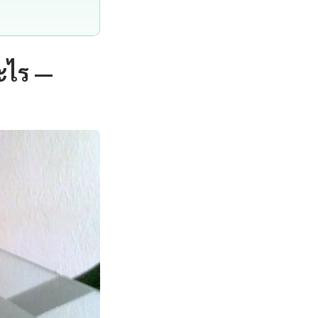
ะไร —