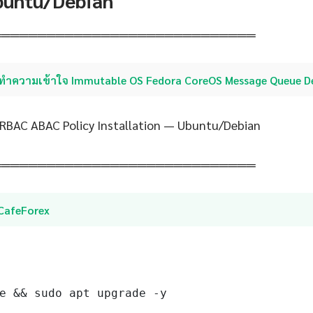
Ubuntu/Debian
═════════════════════════════
ทำความเข้าใจ Immutable OS Fedora CoreOS Message Queue D
RBAC ABAC Policy Installation — Ubuntu/Debian
═════════════════════════════
iCafeForex
e && sudo apt upgrade -y