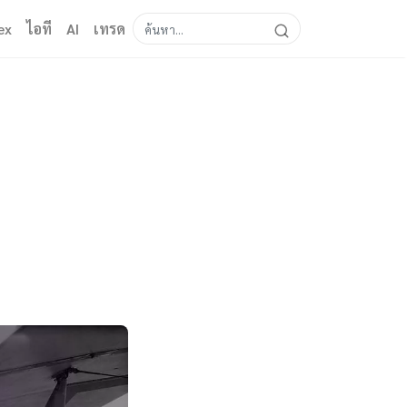
ex
ไอที
AI
เทรด