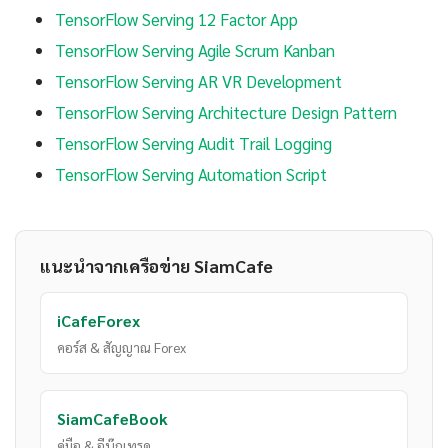
TensorFlow Serving 12 Factor App
TensorFlow Serving Agile Scrum Kanban
TensorFlow Serving AR VR Development
TensorFlow Serving Architecture Design Pattern
TensorFlow Serving Audit Trail Logging
TensorFlow Serving Automation Script
แนะนำจากเครือข่าย SiamCafe
iCafeForex
คอร์ส & สัญญาณ Forex
SiamCafeBook
คู่มือ & อีบุ๊กเทรด