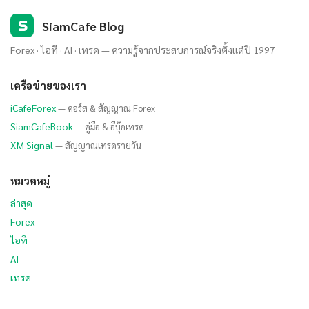
S
SiamCafe Blog
Forex · ไอที · AI · เทรด — ความรู้จากประสบการณ์จริงตั้งแต่ปี 1997
เครือข่ายของเรา
iCafeForex
— คอร์ส & สัญญาณ Forex
SiamCafeBook
— คู่มือ & อีบุ๊กเทรด
XM Signal
— สัญญาณเทรดรายวัน
หมวดหมู่
ล่าสุด
Forex
ไอที
AI
เทรด