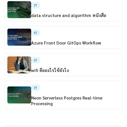
IT
data structure and algorithm หนังสือ
IT
Azure Front Door GitOps Workflow
IT
wifi คืออะไรใช้ยังไง
IT
Neon Serverless Postgres Real-time
Processing