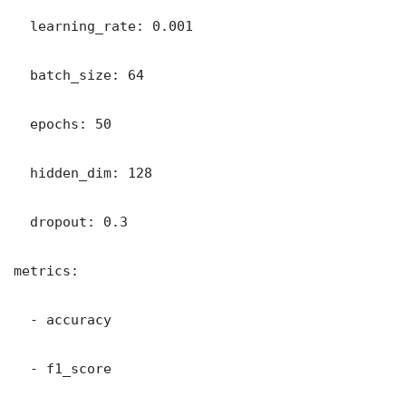
  learning_rate: 0.001

  batch_size: 64

  epochs: 50

  hidden_dim: 128

  dropout: 0.3

metrics:

  - accuracy

  - f1_score
