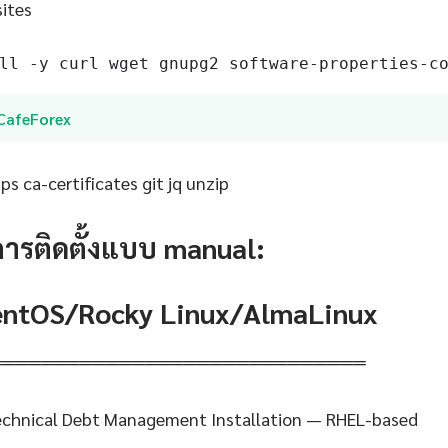
sites
ll -y curl wget gnupg2 software-properties-c
iCafeForex
s ca-certificates git jq unzip
การติดตั้งแบบ manual:
CentOS/Rocky Linux/AlmaLinux
═════════════════════════════
Technical Debt Management Installation — RHEL-based