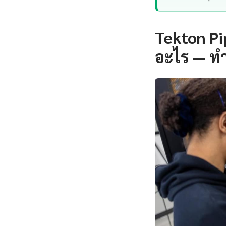
Tekton Pi
อะไร — ท