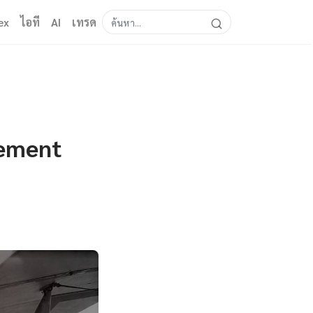
ex
ไอที
AI
เทรด
gement