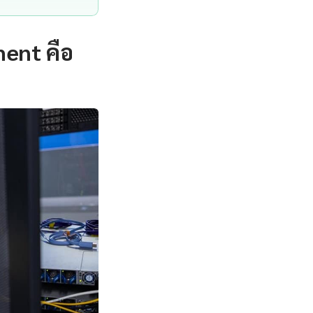
ent คือ