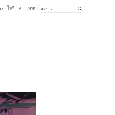
ex
ไอที
AI
เทรด