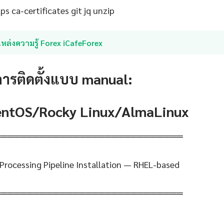
s ca-certificates git jq unzip
หล่งความรู้ Forex iCafeForex
การติดตั้งแบบ manual:
CentOS/Rocky Linux/AlmaLinux
═════════════════════════════
 Processing Pipeline Installation — RHEL-based
═════════════════════════════