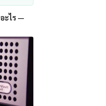
ออะไร —