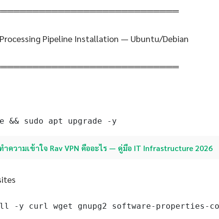
═════════════════════════════
 Processing Pipeline Installation — Ubuntu/Debian
═════════════════════════════
e && sudo apt upgrade -y
ทำความเข้าใจ Rav VPN คืออะไร — คู่มือ IT Infrastructure 2026
sites
ll -y curl wget gnupg2 software-properties-c