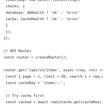
 checks: {

 database: dbHealth ? 'ok' : 'error'

 cache: cacheHealth ? 'ok' : 'error'

 }

 });

});

// API Routes

const router = createRouter();

router.get('/api/v1/items', async (req, res) => {
 const { page = 1, limit = 20, search } = req.que
 const cacheKey = `items:::`;

 // Try cache first

 const cached = await redisCache.get(cacheKey);
