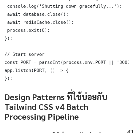
 console.log('Shutting down gracefully...');

 await database.close();

 await redisCache.close();

 process.exit(0);

});

// Start server

const PORT = parseInt(process.env.PORT || '3000')
app.listen(PORT, () => {

});
Design Patterns ที่ใช้บ่อยกับ
Tailwind CSS v4 Batch
Processing Pipeline
ภา