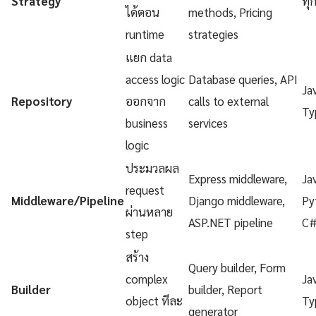
Strategy
ทุ
ได้ตอน
methods, Pricing
runtime
strategies
แยก data
access logic
Database queries, API
Ja
Repository
ออกจาก
calls to external
Ty
business
services
logic
ประมวลผล
Express middleware,
Ja
request
Middleware/Pipeline
Django middleware,
Py
ผ่านหลาย
ASP.NET pipeline
C
step
สร้าง
Query builder, Form
complex
Ja
Builder
builder, Report
object ทีละ
Ty
generator