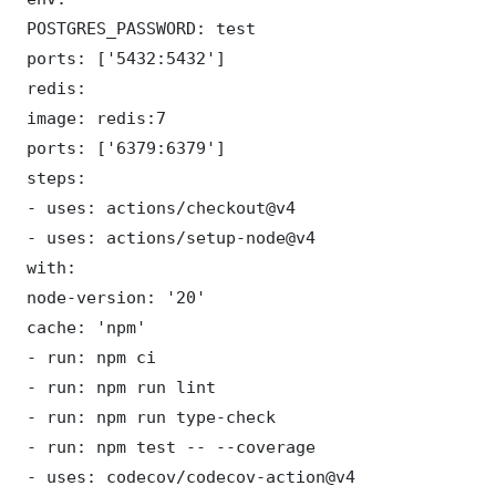
 POSTGRES_PASSWORD: test

 ports: ['5432:5432']

 redis:

 image: redis:7

 ports: ['6379:6379']

 steps:

 - uses: actions/checkout@v4

 - uses: actions/setup-node@v4

 with:

 node-version: '20'

 cache: 'npm'

 - run: npm ci

 - run: npm run lint

 - run: npm run type-check

 - run: npm test -- --coverage

 - uses: codecov/codecov-action@v4
