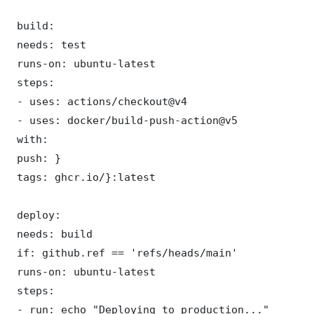
 build:

 needs: test

 runs-on: ubuntu-latest

 steps:

 - uses: actions/checkout@v4

 - uses: docker/build-push-action@v5

 with:

 push: }

 tags: ghcr.io/}:latest

 deploy:

 needs: build

 if: github.ref == 'refs/heads/main'

 runs-on: ubuntu-latest

 steps:

 - run: echo "Deploying to production..."
