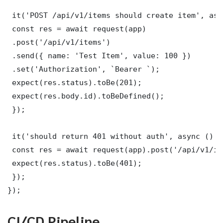
 it('POST /api/v1/items should create item', asy
 const res = await request(app)

 .post('/api/v1/items')

 .send({ name: 'Test Item', value: 100 })

 .set('Authorization', `Bearer `);

 expect(res.status).toBe(201);

 expect(res.body.id).toBeDefined();

 });

 it('should return 401 without auth', async () =>
 const res = await request(app).post('/api/v1/it
 expect(res.status).toBe(401);

 });

});
CI/CD Pipeline