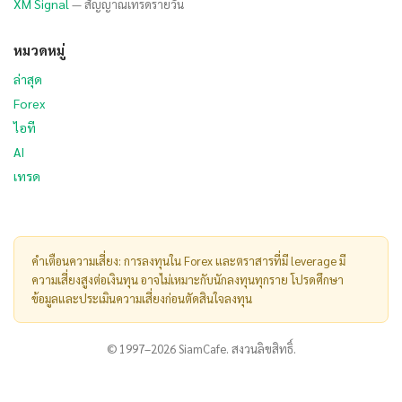
XM Signal
— สัญญาณเทรดรายวัน
หมวดหมู่
ล่าสุด
Forex
ไอที
AI
เทรด
คำเตือนความเสี่ยง: การลงทุนใน Forex และตราสารที่มี leverage มี
ความเสี่ยงสูงต่อเงินทุน อาจไม่เหมาะกับนักลงทุนทุกราย โปรดศึกษา
ข้อมูลและประเมินความเสี่ยงก่อนตัดสินใจลงทุน
© 1997–2026 SiamCafe. สงวนลิขสิทธิ์.