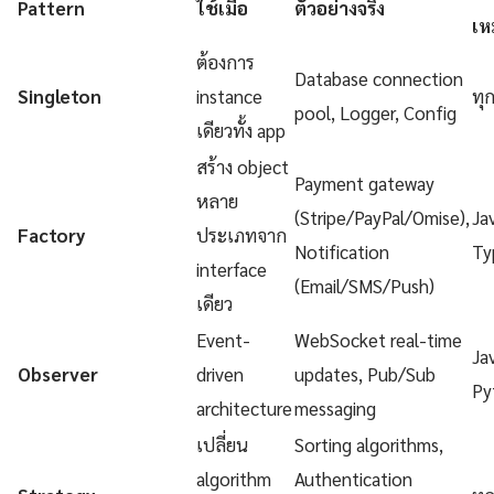
Pattern
ใช้เมื่อ
ตัวอย่างจริง
เห
ต้องการ
Database connection
Singleton
instance
ทุ
pool, Logger, Config
เดียวทั้ง app
สร้าง object
Payment gateway
หลาย
(Stripe/PayPal/Omise),
Ja
Factory
ประเภทจาก
Notification
Ty
interface
(Email/SMS/Push)
เดียว
Event-
WebSocket real-time
Ja
Observer
driven
updates, Pub/Sub
Py
architecture
messaging
เปลี่ยน
Sorting algorithms,
algorithm
Authentication