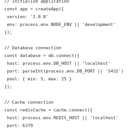
// Initialize application

const app = createApp({

 version: '2.0.0'

 env: process.env.NODE_ENV || 'development'

});

// Database connection

const database = db.connect({

 host: process.env.DB_HOST || 'localhost'

 port: parseInt(process.env.DB_PORT || '5432')

 pool: { min: 5, max: 25 }

});

// Cache connection

const redisCache = cache.connect({

 host: process.env.REDIS_HOST || 'localhost'

 port: 6379
