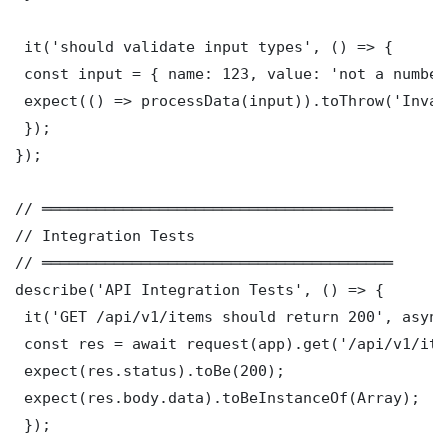
 it('should validate input types', () => {

 const input = { name: 123, value: 'not a number'
 expect(() => processData(input)).toThrow('Inval
 });

});

// ═══════════════════════════════════════

// Integration Tests

// ═══════════════════════════════════════

describe('API Integration Tests', () => {

 it('GET /api/v1/items should return 200', async
 const res = await request(app).get('/api/v1/item
 expect(res.status).toBe(200);

 expect(res.body.data).toBeInstanceOf(Array);

 });
