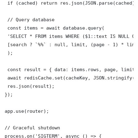
 if (cached) return res.json(JSON.parse(cached));
 // Query database

 const items = await database.query(

 'SELECT * FROM items WHERE ($1::text IS NULL OR
 [search ? `%%` : null, limit, (page - 1) * limit
 );

 const result = { data: items.rows, page, limit,
 await redisCache.set(cacheKey, JSON.stringify(r
 res.json(result);

});

app.use(router);

// Graceful shutdown

process.on('SIGTERM', async () => {
