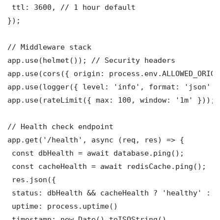
 ttl: 3600, // 1 hour default

});

// Middleware stack

app.use(helmet()); // Security headers

app.use(cors({ origin: process.env.ALLOWED_ORIGI
app.use(logger({ level: 'info', format: 'json' })
app.use(rateLimit({ max: 100, window: '1m' }));

// Health check endpoint

app.get('/health', async (req, res) => {

 const dbHealth = await database.ping();

 const cacheHealth = await redisCache.ping();

 res.json({

 status: dbHealth && cacheHealth ? 'healthy' : '
 uptime: process.uptime()

 timestamp: new Date().toISOString()
