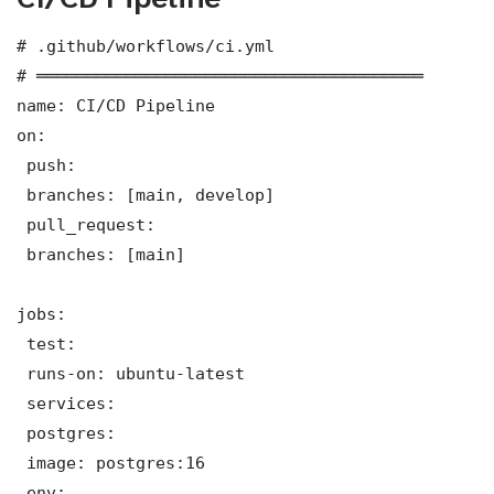
# .github/workflows/ci.yml

# ═══════════════════════════════════════

name: CI/CD Pipeline

on:

 push:

 branches: [main, develop]

 pull_request:

 branches: [main]

jobs:

 test:

 runs-on: ubuntu-latest

 services:

 postgres:

 image: postgres:16

 env:
