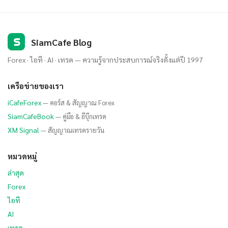
S
SiamCafe Blog
Forex · ไอที · AI · เทรด — ความรู้จากประสบการณ์จริงตั้งแต่ปี 1997
เครือข่ายของเรา
iCafeForex
— คอร์ส & สัญญาณ Forex
SiamCafeBook
— คู่มือ & อีบุ๊กเทรด
XM Signal
— สัญญาณเทรดรายวัน
หมวดหมู่
ล่าสุด
Forex
ไอที
AI
เทรด