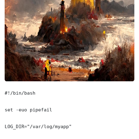
#!/bin/bash

set -euo pipefail

LOG_DIR="/var/log/myapp"
