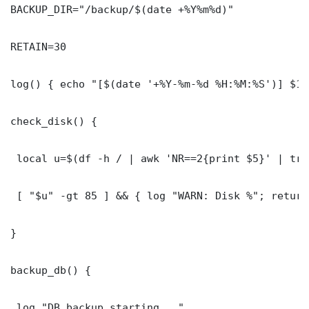
BACKUP_DIR="/backup/$(date +%Y%m%d)"

RETAIN=30

log() { echo "[$(date '+%Y-%m-%d %H:%M:%S')] $1"
check_disk() {

 local u=$(df -h / | awk 'NR==2{print $5}' | tr 
 [ "$u" -gt 85 ] && { log "WARN: Disk %"; return 
}

backup_db() {

 log "DB backup starting..."
