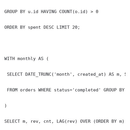
GROUP BY u.id HAVING COUNT(o.id) > 0

ORDER BY spent DESC LIMIT 20;

WITH monthly AS (

 SELECT DATE_TRUNC('month', created_at) AS m, SU
 FROM orders WHERE status='completed' GROUP BY 1

)

SELECT m, rev, cnt, LAG(rev) OVER (ORDER BY m) A