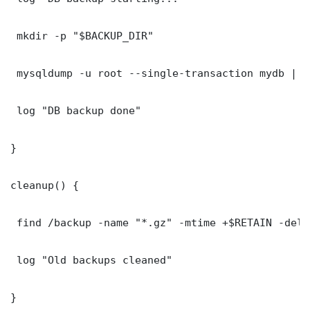
 mkdir -p "$BACKUP_DIR"

 mysqldump -u root --single-transaction mydb | g
 log "DB backup done"

}

cleanup() {

 find /backup -name "*.gz" -mtime +$RETAIN -delet
 log "Old backups cleaned"

}
