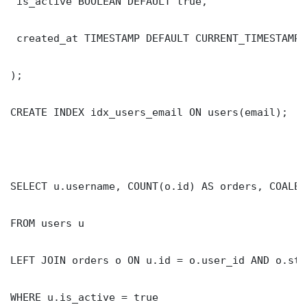
 is_active BOOLEAN DEFAULT true,

 created_at TIMESTAMP DEFAULT CURRENT_TIMESTAMP

);

CREATE INDEX idx_users_email ON users(email);

SELECT u.username, COUNT(o.id) AS orders, COALES
FROM users u

LEFT JOIN orders o ON u.id = o.user_id AND o.sta
WHERE u.is_active = true
