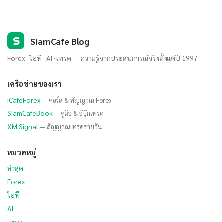
S
SiamCafe Blog
Forex · ไอที · AI · เทรด — ความรู้จากประสบการณ์จริงตั้งแต่ปี 1997
เครือข่ายของเรา
iCafeForex
— คอร์ส & สัญญาณ Forex
SiamCafeBook
— คู่มือ & อีบุ๊กเทรด
XM Signal
— สัญญาณเทรดรายวัน
หมวดหมู่
ล่าสุด
Forex
ไอที
AI
เทรด