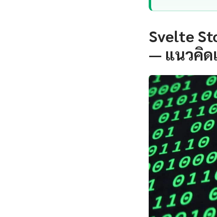
Svelte St
— แนวคิด