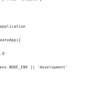
application

eateApp({

.0'

env.NODE_ENV || 'development'
