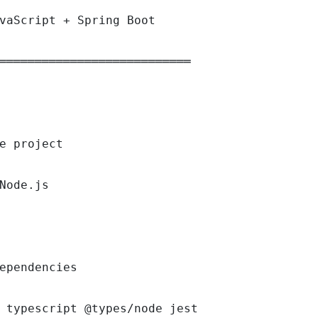
vaScript + Spring Boot

═══════════════════════════

e project

Node.js

ependencies

 typescript @types/node jest