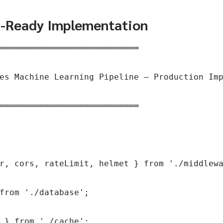
n-Ready Implementation
════════════════════════════

es Machine Learning Pipeline — Production Imp
════════════════════════════

r, cors, rateLimit, helmet } from './middlewa
from './database';

 } from './cache';
