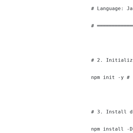
# Language: Ja
# ════════════
# 2. Initializ
npm init -y # 
# 3. Install d
npm install -D