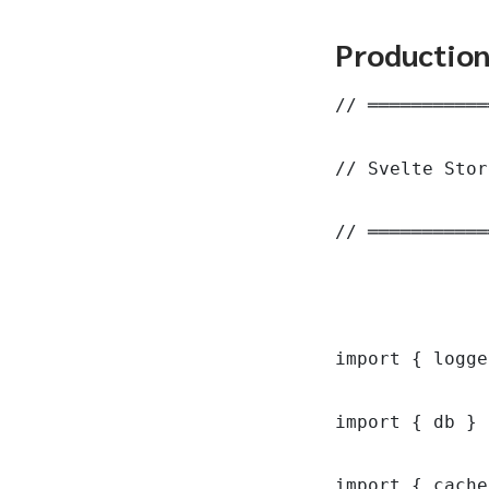
Productio
// ═══════════
// Svelte Stor
// ═══════════
import { logge
import { db } 
import { cache