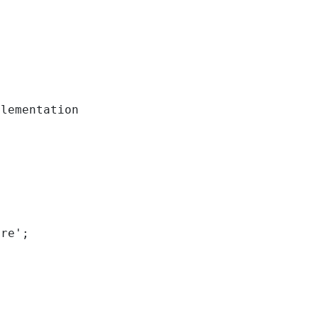
lementation

re';
