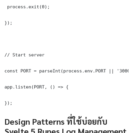
 process.exit(0);

});

// Start server

const PORT = parseInt(process.env.PORT || '3000')
app.listen(PORT, () => {

});
Design Patterns ที่ใช้บ่อยกับ
Svelte 5 Runes Log Management