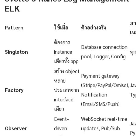
ELK
ภา
Pattern
ใช้เมื่อ
ตัวอย่างจริง
เห
ต้องการ
Database connection
Singleton
instance
ทุ
pool, Logger, Config
เดียวทั้ง app
สร้าง object
Payment gateway
หลาย
(Stripe/PayPal/Omise),
Ja
Factory
ประเภทจาก
Notification
Ty
interface
(Email/SMS/Push)
เดียว
Event-
WebSocket real-time
Ja
Observer
driven
updates, Pub/Sub
Py