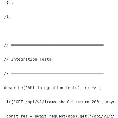
 });

});

// ═══════════════════════════════════════

// Integration Tests

// ═══════════════════════════════════════

describe('API Integration Tests', () => {

 it('GET /api/v1/items should return 200', async
 const res = await request(app).get('/api/v1/item