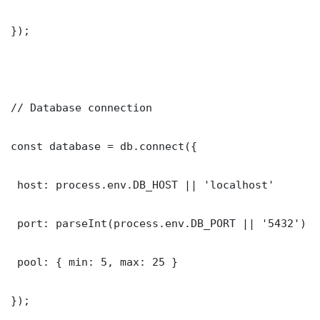
});

// Database connection

const database = db.connect({

 host: process.env.DB_HOST || 'localhost'

 port: parseInt(process.env.DB_PORT || '5432')

 pool: { min: 5, max: 25 }

});
