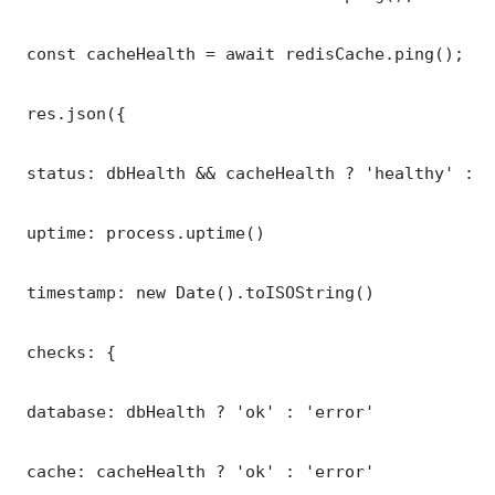
 const cacheHealth = await redisCache.ping();

 res.json({

 status: dbHealth && cacheHealth ? 'healthy' : '
 uptime: process.uptime()

 timestamp: new Date().toISOString()

 checks: {

 database: dbHealth ? 'ok' : 'error'

 cache: cacheHealth ? 'ok' : 'error'
