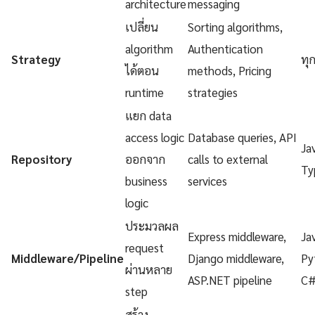
architecture
messaging
เปลี่ยน
Sorting algorithms,
algorithm
Authentication
Strategy
ทุ
ได้ตอน
methods, Pricing
runtime
strategies
แยก data
access logic
Database queries, API
Ja
Repository
ออกจาก
calls to external
Ty
business
services
logic
ประมวลผล
Express middleware,
Ja
request
Middleware/Pipeline
Django middleware,
Py
ผ่านหลาย
ASP.NET pipeline
C
step
สร้าง