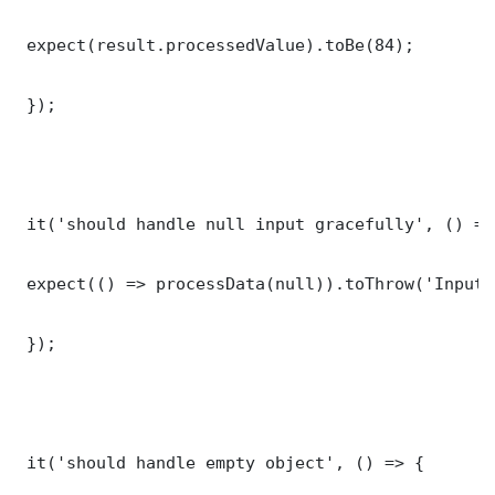
 expect(result.processedValue).toBe(84);

 });

 it('should handle null input gracefully', () => 
 expect(() => processData(null)).toThrow('Input 
 });

 it('should handle empty object', () => {
