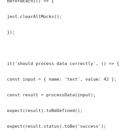
 beforeEach(() => {

 jest.clearAllMocks();

 });

 it('should process data correctly', () => {

 const input = { name: 'test', value: 42 };

 const result = processData(input);

 expect(result).toBeDefined();

 expect(result.status).toBe('success');
