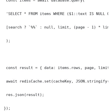
 const items = await database.query(

 'SELECT * FROM items WHERE ($1::text IS NULL OR
 [search ? `%%` : null, limit, (page - 1) * limit
 );

 const result = { data: items.rows, page, limit,
 await redisCache.set(cacheKey, JSON.stringify(r
 res.json(result);

});
