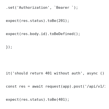
 .set('Authorization', `Bearer `);

 expect(res.status).toBe(201);

 expect(res.body.id).toBeDefined();

 });

 it('should return 401 without auth', async () =>
 const res = await request(app).post('/api/v1/it
 expect(res.status).toBe(401);
