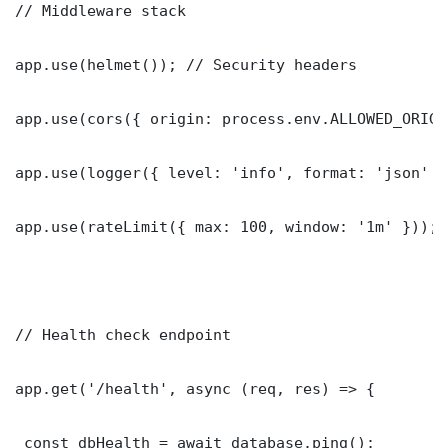
// Middleware stack

app.use(helmet()); // Security headers

app.use(cors({ origin: process.env.ALLOWED_ORIGI
app.use(logger({ level: 'info', format: 'json' })
app.use(rateLimit({ max: 100, window: '1m' }));

// Health check endpoint

app.get('/health', async (req, res) => {

 const dbHealth = await database.ping();
