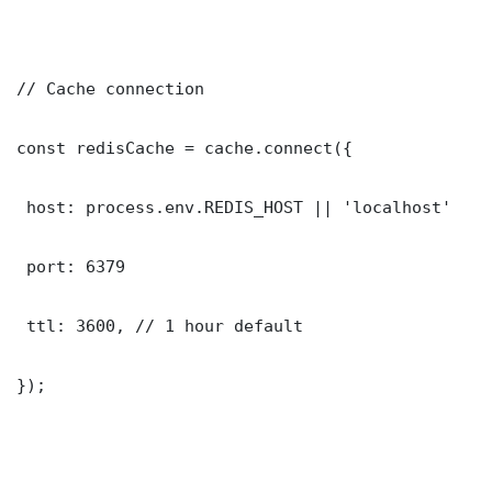
// Cache connection

const redisCache = cache.connect({

 host: process.env.REDIS_HOST || 'localhost'

 port: 6379

 ttl: 3600, // 1 hour default

});
