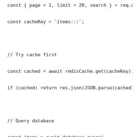
 const { page = 1, limit = 20, search } = req.que
 const cacheKey = `items:::`;

 // Try cache first

 const cached = await redisCache.get(cacheKey);

 if (cached) return res.json(JSON.parse(cached));
 // Query database
