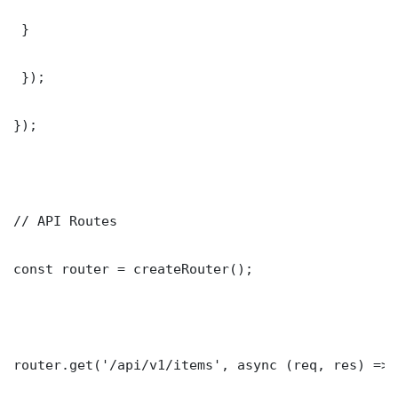
 }

 });

});

// API Routes

const router = createRouter();

router.get('/api/v1/items', async (req, res) => {