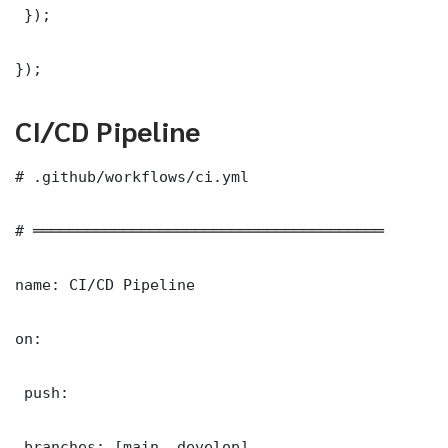
 });

});
CI/CD Pipeline
# .github/workflows/ci.yml

# ═══════════════════════════════════════

name: CI/CD Pipeline

on:

 push:

 branches: [main, develop]
