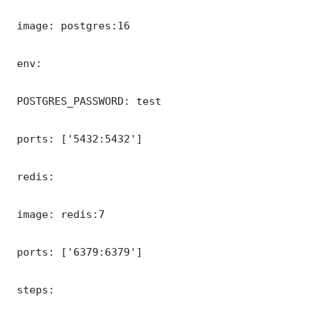
 image: postgres:16

 env:

 POSTGRES_PASSWORD: test

 ports: ['5432:5432']

 redis:

 image: redis:7

 ports: ['6379:6379']

 steps:
