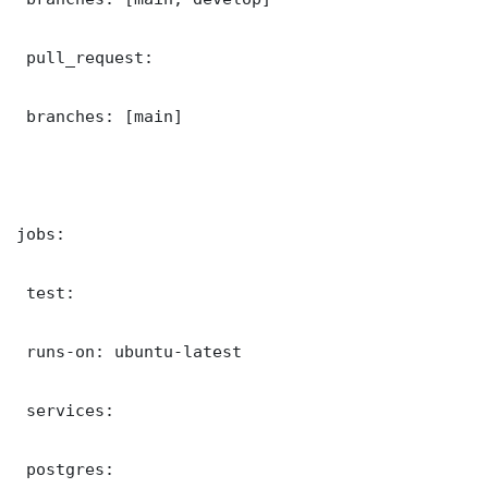
 pull_request:

 branches: [main]

jobs:

 test:

 runs-on: ubuntu-latest

 services:

 postgres:
