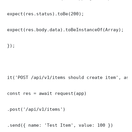
 expect(res.status).toBe(200);

 expect(res.body.data).toBeInstanceOf(Array);

 });

 it('POST /api/v1/items should create item', asy
 const res = await request(app)

 .post('/api/v1/items')

 .send({ name: 'Test Item', value: 100 })
