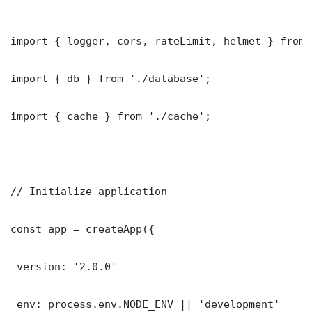
import { logger, cors, rateLimit, helmet } from 
import { db } from './database';

import { cache } from './cache';

// Initialize application

const app = createApp({

 version: '2.0.0'

 env: process.env.NODE_ENV || 'development'
