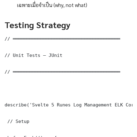
เฉพาะเมื่อจำเป็น (why, not what)
Testing Strategy
// ═══════════════════════════════════════

// Unit Tests — JUnit

// ═══════════════════════════════════════

describe('Svelte 5 Runes Log Management ELK Core
 // Setup
