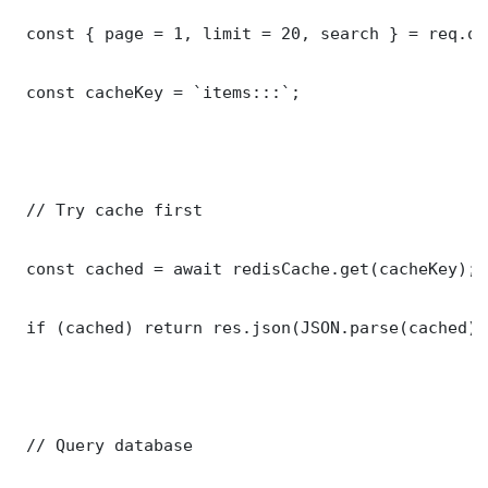
 const { page = 1, limit = 20, search } = req.que
 const cacheKey = `items:::`;

 // Try cache first

 const cached = await redisCache.get(cacheKey);

 if (cached) return res.json(JSON.parse(cached));
 // Query database
