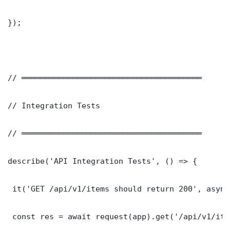
});

// ═══════════════════════════════════════

// Integration Tests

// ═══════════════════════════════════════

describe('API Integration Tests', () => {

 it('GET /api/v1/items should return 200', async
 const res = await request(app).get('/api/v1/item