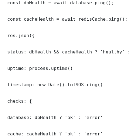
 const dbHealth = await database.ping();

 const cacheHealth = await redisCache.ping();

 res.json({

 status: dbHealth && cacheHealth ? 'healthy' : '
 uptime: process.uptime()

 timestamp: new Date().toISOString()

 checks: {

 database: dbHealth ? 'ok' : 'error'

 cache: cacheHealth ? 'ok' : 'error'
