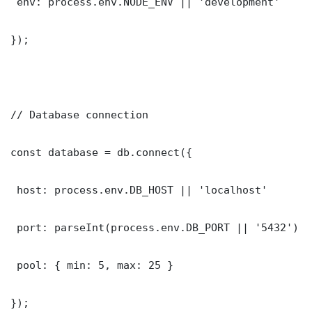
 env: process.env.NODE_ENV || 'development'

});

// Database connection

const database = db.connect({

 host: process.env.DB_HOST || 'localhost'

 port: parseInt(process.env.DB_PORT || '5432')

 pool: { min: 5, max: 25 }

});
