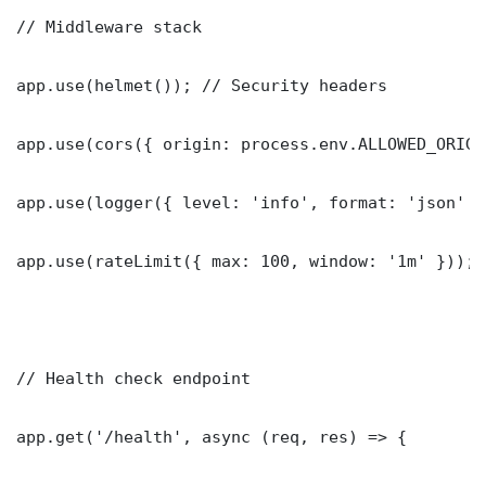
// Middleware stack

app.use(helmet()); // Security headers

app.use(cors({ origin: process.env.ALLOWED_ORIGI
app.use(logger({ level: 'info', format: 'json' })
app.use(rateLimit({ max: 100, window: '1m' }));

// Health check endpoint

app.get('/health', async (req, res) => {
