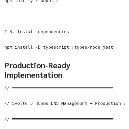
npm init -y # Node.js

# 3. Install dependencies

npm install -D typescript @types/node jest
Production-Ready
Implementation
// ═══════════════════════════════════════

// Svelte 5 Runes DNS Management — Production Im
// ═══════════════════════════════════════
