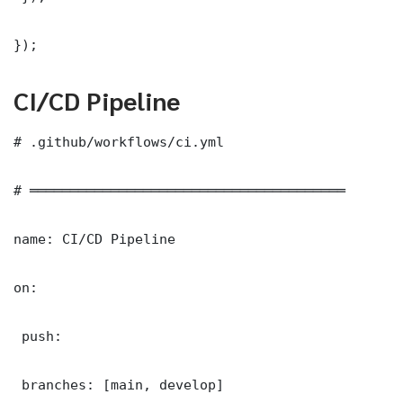
});
CI/CD Pipeline
# .github/workflows/ci.yml

# ═══════════════════════════════════════

name: CI/CD Pipeline

on:

 push:

 branches: [main, develop]
