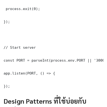
 process.exit(0);

});

// Start server

const PORT = parseInt(process.env.PORT || '3000')
app.listen(PORT, () => {

});
Design Patterns ที่ใช้บ่อยกับ