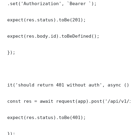
 .set('Authorization', `Bearer `);

 expect(res.status).toBe(201);

 expect(res.body.id).toBeDefined();

 });

 it('should return 401 without auth', async () =>
 const res = await request(app).post('/api/v1/it
 expect(res.status).toBe(401);

 });
