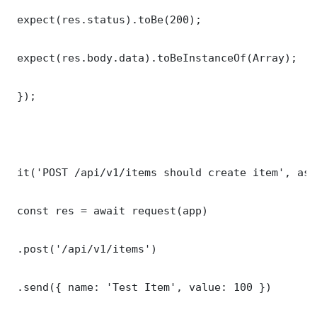
 expect(res.status).toBe(200);

 expect(res.body.data).toBeInstanceOf(Array);

 });

 it('POST /api/v1/items should create item', asy
 const res = await request(app)

 .post('/api/v1/items')

 .send({ name: 'Test Item', value: 100 })
