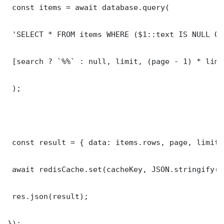
 const items = await database.query(

 'SELECT * FROM items WHERE ($1::text IS NULL OR
 [search ? `%%` : null, limit, (page - 1) * limit
 );

 const result = { data: items.rows, page, limit,
 await redisCache.set(cacheKey, JSON.stringify(r
 res.json(result);

});
