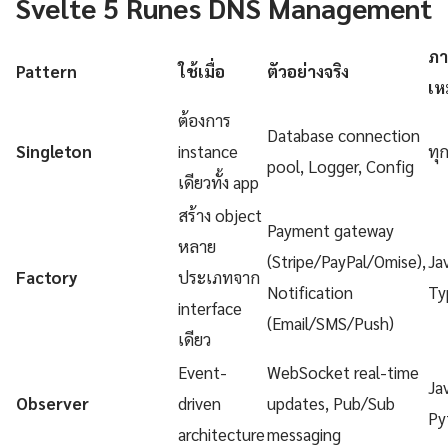
Svelte 5 Runes DNS Management
ภา
Pattern
ใช้เมื่อ
ตัวอย่างจริง
เห
ต้องการ
Database connection
Singleton
instance
ทุ
pool, Logger, Config
เดียวทั้ง app
สร้าง object
Payment gateway
หลาย
(Stripe/PayPal/Omise),
Ja
Factory
ประเภทจาก
Notification
Ty
interface
(Email/SMS/Push)
เดียว
Event-
WebSocket real-time
Ja
Observer
driven
updates, Pub/Sub
Py
architecture
messaging