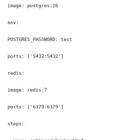
 image: postgres:16

 env:

 POSTGRES_PASSWORD: test

 ports: ['5432:5432']

 redis:

 image: redis:7

 ports: ['6379:6379']

 steps:
