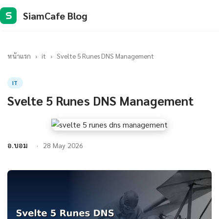
SiamCafe Blog
S
หน้าแรก
›
it
›
Svelte 5 Runes DNS Management
IT
Svelte 5 Runes DNS Management
อ.บอม
28 May 2026