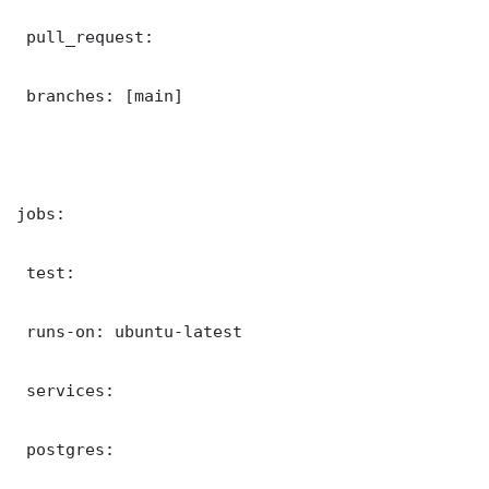
 pull_request:

 branches: [main]

jobs:

 test:

 runs-on: ubuntu-latest

 services:

 postgres:
