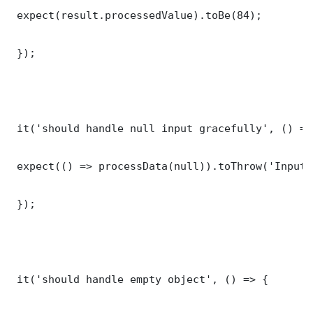
 expect(result.processedValue).toBe(84);

 });

 it('should handle null input gracefully', () => 
 expect(() => processData(null)).toThrow('Input 
 });

 it('should handle empty object', () => {
