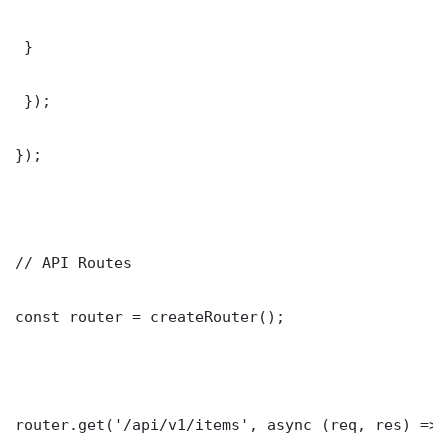
 }

 });

});

// API Routes

const router = createRouter();

router.get('/api/v1/items', async (req, res) => {