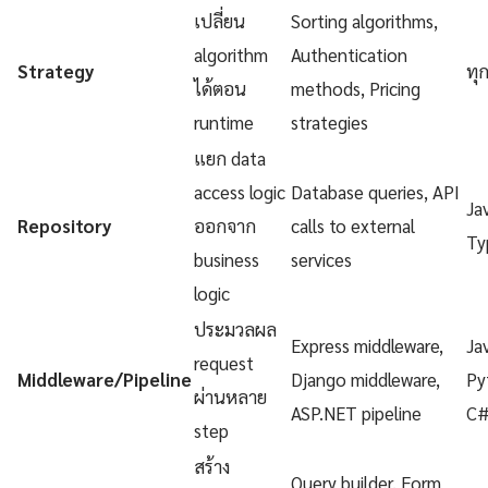
เปลี่ยน
Sorting algorithms,
algorithm
Authentication
Strategy
ทุ
ได้ตอน
methods, Pricing
runtime
strategies
แยก data
access logic
Database queries, API
Ja
Repository
ออกจาก
calls to external
Ty
business
services
logic
ประมวลผล
Express middleware,
Ja
request
Middleware/Pipeline
Django middleware,
Py
ผ่านหลาย
ASP.NET pipeline
C
step
สร้าง
Query builder, Form