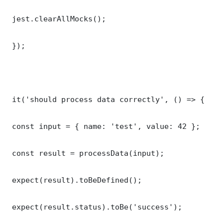
 jest.clearAllMocks();

 });

 it('should process data correctly', () => {

 const input = { name: 'test', value: 42 };

 const result = processData(input);

 expect(result).toBeDefined();

 expect(result.status).toBe('success');
