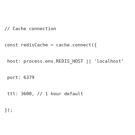
// Cache connection

const redisCache = cache.connect({

 host: process.env.REDIS_HOST || 'localhost'

 port: 6379

 ttl: 3600, // 1 hour default

});
