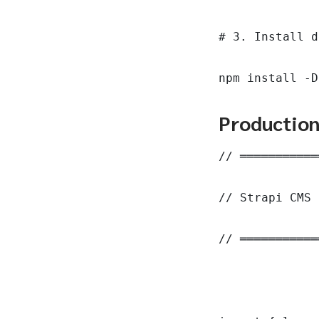
# 3. Install d
npm install -D
Productio
// ═══════════
// Strapi CMS 
// ═══════════