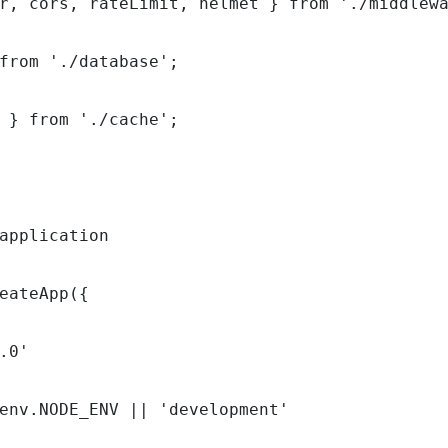
r, cors, rateLimit, helmet } from './middlewa
from './database';

 } from './cache';

application

eateApp({

.0'

env.NODE_ENV || 'development'
