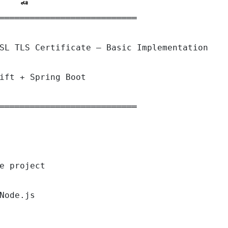
═══════════════════════════

SL TLS Certificate — Basic Implementation

ift + Spring Boot

═══════════════════════════

e project

Node.js
