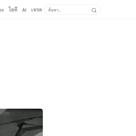
ex
ไอที
AI
เทรด