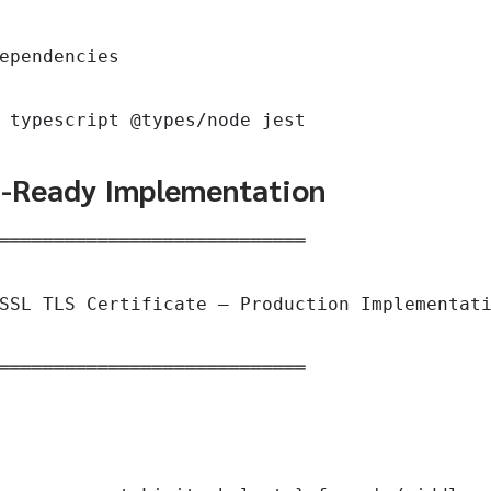
ependencies

 typescript @types/node jest
n-Ready Implementation
════════════════════════════

SSL TLS Certificate — Production Implementati
════════════════════════════
