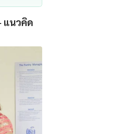
— แนวคิด