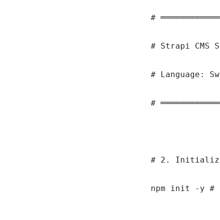
# ════════════
# Strapi CMS S
# Language: Sw
# ════════════
# 2. Initializ
npm init -y # 