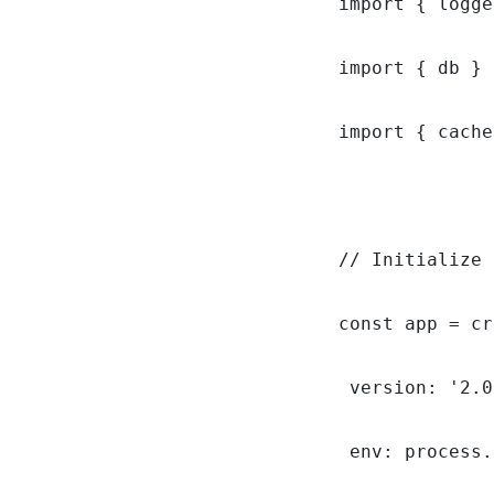
import { logge
import { db } 
import { cache
// Initialize 
const app = cr
 version: '2.0
 env: process.