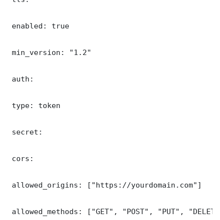
 enabled: true

 min_version: "1.2"

 auth:

 type: token

 secret: 

 cors:

 allowed_origins: ["https://yourdomain.com"]

 allowed_methods: ["GET", "POST", "PUT", "DELETE"