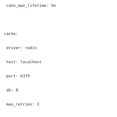
 conn_max_lifetime: 5m

cache:

 driver: redis

 host: localhost

 port: 6379

 db: 0

 max_retries: 3
