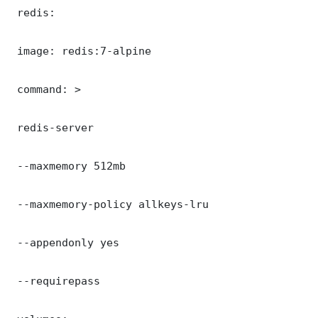
 redis:

 image: redis:7-alpine

 command: >

 redis-server

 --maxmemory 512mb

 --maxmemory-policy allkeys-lru

 --appendonly yes

 --requirepass 
