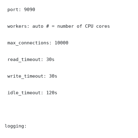
 port: 9090

 workers: auto # = number of CPU cores

 max_connections: 10000

 read_timeout: 30s

 write_timeout: 30s

 idle_timeout: 120s

logging:
