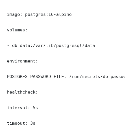
 image: postgres:16-alpine

 volumes:

 - db_data:/var/lib/postgresql/data

 environment:

 POSTGRES_PASSWORD_FILE: /run/secrets/db_password
 healthcheck:

 interval: 5s

 timeout: 3s
