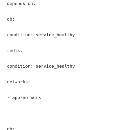
 depends_on:

 db:

 condition: service_healthy

 redis:

 condition: service_healthy

 networks:

 - app-network

 db:
