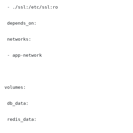
 - ./ssl:/etc/ssl:ro

 depends_on:

 networks:

 - app-network

volumes:

 db_data:

 redis_data:
