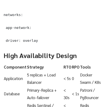
networks:

 app-network:

 driver: overlay
High Availability Design
Component
Strategy
RTO
RPO
Tools
5 replicas + Load
Docker
Application
< 5s
0
Balancer
Swarm / K8s
Primary-Replica +
<
Patroni /
Database
< 1s
Auto-failover
30s
PgBouncer
Redis Sentinel /
<
Redis