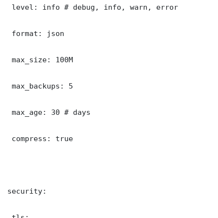
 level: info # debug, info, warn, error

 format: json

 max_size: 100M

 max_backups: 5

 max_age: 30 # days

 compress: true

security:

 tls:
