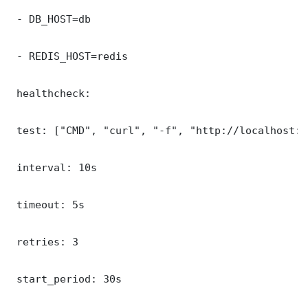
 - DB_HOST=db

 - REDIS_HOST=redis

 healthcheck:

 test: ["CMD", "curl", "-f", "http://localhost:9
 interval: 10s

 timeout: 5s

 retries: 3

 start_period: 30s
