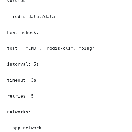
 volumes:

 - redis_data:/data

 healthcheck:

 test: ["CMD", "redis-cli", "ping"]

 interval: 5s

 timeout: 3s

 retries: 5

 networks:

 - app-network
