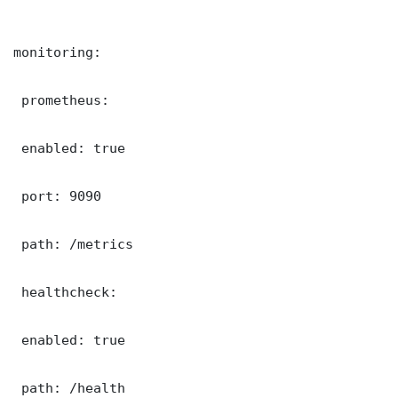
monitoring:

 prometheus:

 enabled: true

 port: 9090

 path: /metrics

 healthcheck:

 enabled: true

 path: /health
