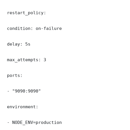
 restart_policy:

 condition: on-failure

 delay: 5s

 max_attempts: 3

 ports:

 - "9090:9090"

 environment:

 - NODE_ENV=production
